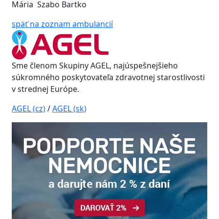
Mária Szabo Bartko
späť na zoznam ambulancií
Sme členom Skupiny AGEL, najúspešnejšieho
súkromného poskytovateľa zdravotnej starostlivosti
v strednej Európe.
AGEL (cz)
/
AGEL (sk)