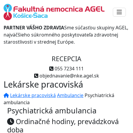
PARTNER VÁŠHO ZDRAVIA
Sme súčasťou skupiny AGEL,
najväčšieho súkromného poskytovateľa zdravotnej
starostlivosti v strednej Európe.
RECEPCIA
055 7234 111
objednavanie@nke.agel.sk
Lekárske pracoviská
Lekárske pracoviská
Ambulancie
Psychiatrická
ambulancia
Psychiatrická ambulancia
Ordinačné hodiny, prevádzková
doba