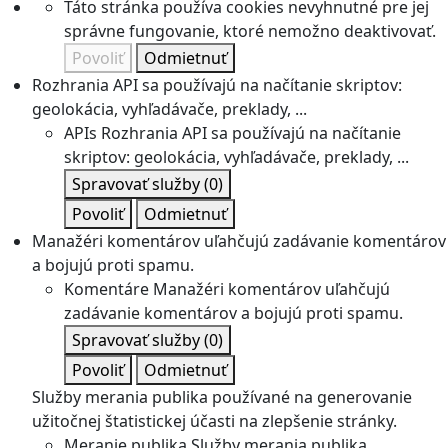
Táto stránka používa cookies nevyhnutné pre jej
správne fungovanie, ktoré nemožno deaktivovať.
Povoliť
Odmietnuť
Rozhrania API sa používajú na načítanie skriptov:
geolokácia, vyhľadávače, preklady, ...
APIs
Rozhrania API sa používajú na načítanie
skriptov: geolokácia, vyhľadávače, preklady, ...
Spravovať služby
(0)
Povoliť
Odmietnuť
Manažéri komentárov uľahčujú zadávanie komentárov
a bojujú proti spamu.
Komentáre
Manažéri komentárov uľahčujú
zadávanie komentárov a bojujú proti spamu.
Spravovať služby
(0)
Povoliť
Odmietnuť
Služby merania publika používané na generovanie
užitočnej štatistickej účasti na zlepšenie stránky.
Meranie publika
Služby merania publika