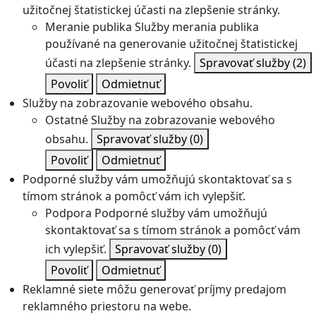
užitočnej štatistickej účasti na zlepšenie stránky.
Meranie publika
Služby merania publika
používané na generovanie užitočnej štatistickej
účasti na zlepšenie stránky.
Spravovať služby
(2)
Povoliť
Odmietnuť
Služby na zobrazovanie webového obsahu.
Ostatné
Služby na zobrazovanie webového
obsahu.
Spravovať služby
(0)
Povoliť
Odmietnuť
Podporné služby vám umožňujú skontaktovať sa s
tímom stránok a pomôcť vám ich vylepšiť.
Podpora
Podporné služby vám umožňujú
skontaktovať sa s tímom stránok a pomôcť vám
ich vylepšiť.
Spravovať služby
(0)
Povoliť
Odmietnuť
Reklamné siete môžu generovať príjmy predajom
reklamného priestoru na webe.