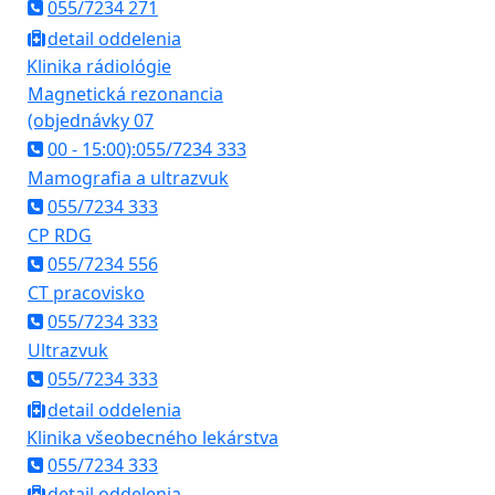
055/7234 271
detail oddelenia
Klinika rádiológie
Magnetická rezonancia
(objednávky 07
00 - 15:00):055/7234 333
Mamografia a ultrazvuk
055/7234 333
CP RDG
055/7234 556
CT pracovisko
055/7234 333
Ultrazvuk
055/7234 333
detail oddelenia
Klinika všeobecného lekárstva
055/7234 333
detail oddelenia