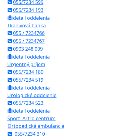
055/7234 599
055/7234 193
detail oddelenia
Tkanivová banka
055 / 7234766
055 / 7234767
0903 248 009
detail oddelenia
Urgentný príjem
055/7234 180
055/7234 519
detail oddelenia
Urologické oddelenie
055/7234 523
detail oddelenia
Šport–Artro centrum
Ortopedická ambulancia
055/7234 310