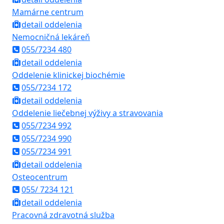
Mamárne centrum
detail oddelenia
Nemocničná lekáreň
055/7234 480
detail oddelenia
Oddelenie klinickej biochémie
055/7234 172
detail oddelenia
Oddelenie liečebnej výživy a stravovania
055/7234 992
055/7234 990
055/7234 991
detail oddelenia
Osteocentrum
055/ 7234 121
detail oddelenia
Pracovná zdravotná služba