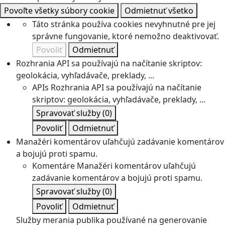
Povoľte všetky súbory cookie
Odmietnuť všetko
Táto stránka používa cookies nevyhnutné pre jej
správne fungovanie, ktoré nemožno deaktivovať.
Povoliť
Odmietnuť
Rozhrania API sa používajú na načítanie skriptov:
geolokácia, vyhľadávače, preklady, ...
APIs
Rozhrania API sa používajú na načítanie
skriptov: geolokácia, vyhľadávače, preklady, ...
Spravovať služby
(0)
Povoliť
Odmietnuť
Manažéri komentárov uľahčujú zadávanie komentárov
a bojujú proti spamu.
Komentáre
Manažéri komentárov uľahčujú
zadávanie komentárov a bojujú proti spamu.
Spravovať služby
(0)
Povoliť
Odmietnuť
Služby merania publika používané na generovanie