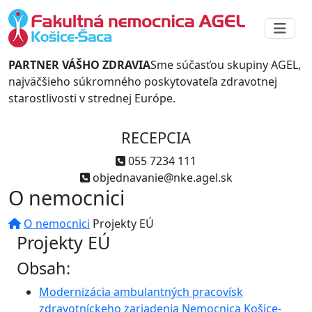
PARTNER VÁŠHO ZDRAVIA
Sme súčasťou skupiny AGEL,
najväčšieho súkromného poskytovateľa zdravotnej
starostlivosti v strednej Európe.
RECEPCIA
055 7234 111
objednavanie@nke.agel.sk
O nemocnici
O nemocnici
Projekty EÚ
Projekty EÚ
Obsah:
Modernizácia ambulantných pracovísk
zdravotníckeho zariadenia Nemocnica Košice-