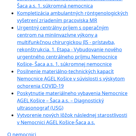
Šaca a.s. 1. súkromná nemocnica
Kompletizácia ambulantných röntgenologických
vyšetrení zriadením pracoviska MR
Urgentný centrálny príjem s operačným
centrom na miniinvazívne výkony a
multifunkčnou chirurgickou JIS - prístavba,
rekonštrukcia. 1. Etapa - Vybudovanie nového
urgentného centrálneho príjmu Nemocnice
Košice- Šaca a.s. 1. súkromnej nemocnice
Posilnenie materiálno-technických kapacít
Nemocnice AGEL Košice v súvislosti s výskytom
ochorenia COVID-19
Poskytnutie materiálneho vybavenia Nemocnice
AGEL Košice – Šaca a.s. – Diagnostický
ultrasonograf (USG)
Vytvorenie nových lôžok následnej starostlivosti
v Nemocnici AGEL Košice-Šaca a.s.
O nemocnici