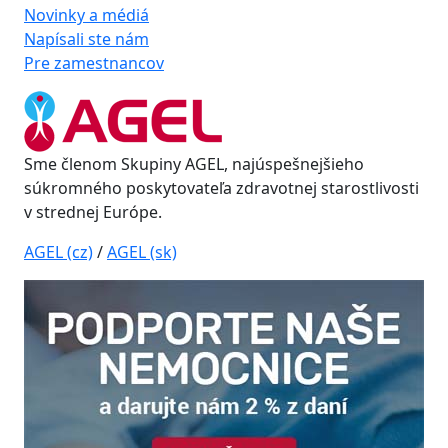
Novinky a médiá
Napísali ste nám
Pre zamestnancov
Sme členom Skupiny AGEL, najúspešnejšieho
súkromného poskytovateľa zdravotnej starostlivosti
v strednej Európe.
AGEL (cz)
/
AGEL (sk)