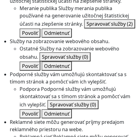
užitočnej štatistickej účasti na zlepšenie stránky.
Meranie publika
Služby merania publika
používané na generovanie užitočnej štatistickej
účasti na zlepšenie stránky.
Spravovať služby
(2)
Povoliť
Odmietnuť
Služby na zobrazovanie webového obsahu.
Ostatné
Služby na zobrazovanie webového
obsahu.
Spravovať služby
(0)
Povoliť
Odmietnuť
Podporné služby vám umožňujú skontaktovať sa s
tímom stránok a pomôcť vám ich vylepšiť.
Podpora
Podporné služby vám umožňujú
skontaktovať sa s tímom stránok a pomôcť vám
ich vylepšiť.
Spravovať služby
(0)
Povoliť
Odmietnuť
Reklamné siete môžu generovať príjmy predajom
reklamného priestoru na webe.
Reklamná sieť
Reklamné siete môžu generovať