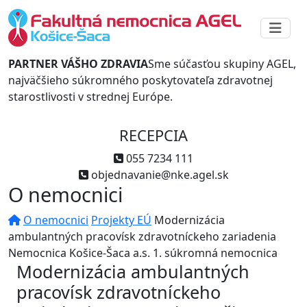
PARTNER VÁŠHO ZDRAVIA
Sme súčasťou skupiny AGEL,
najväčšieho súkromného poskytovateľa zdravotnej
starostlivosti v strednej Európe.
RECEPCIA
055 7234 111
objednavanie@nke.agel.sk
O nemocnici
O nemocnici
Projekty EÚ
Modernizácia
ambulantných pracovísk zdravotníckeho zariadenia
Nemocnica Košice-Šaca a.s. 1. súkromná nemocnica
Modernizácia ambulantných
pracovísk zdravotníckeho