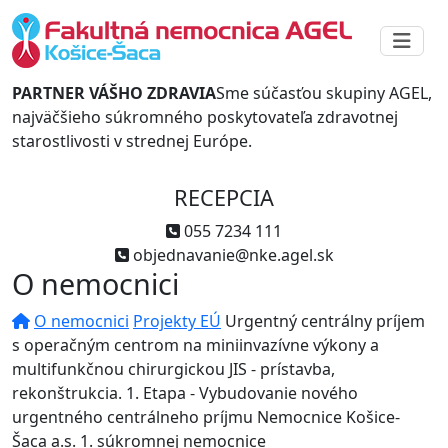
PARTNER VÁŠHO ZDRAVIA
Sme súčasťou skupiny AGEL,
najväčšieho súkromného poskytovateľa zdravotnej
starostlivosti v strednej Európe.
RECEPCIA
055 7234 111
objednavanie@nke.agel.sk
O nemocnici
O nemocnici
Projekty EÚ
Urgentný centrálny príjem
s operačným centrom na miniinvazívne výkony a
multifunkčnou chirurgickou JIS - prístavba,
rekonštrukcia. 1. Etapa - Vybudovanie nového
urgentného centrálneho príjmu Nemocnice Košice-
Šaca a.s. 1. súkromnej nemocnice