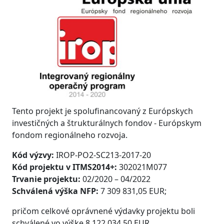
Tento projekt je spolufinancovaný z Európskych
investičných a štrukturálnych fondov - Európskym
fondom regionálneho rozvoja.
Kód výzvy:
IROP-PO2-SC213-2017-20
Kód projektu v ITMS2014+:
302021M077
Trvanie projektu:
02/2020 – 04/2022
Schválená výška NFP:
7 309 831,05 EUR;
pričom celkové oprávnené výdavky projektu boli
schválené vo výške 8 122 034,50 EUR.