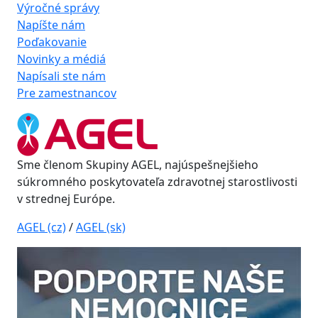
Výročné správy
Napíšte nám
Poďakovanie
Novinky a médiá
Napísali ste nám
Pre zamestnancov
Sme členom Skupiny AGEL, najúspešnejšieho
súkromného poskytovateľa zdravotnej starostlivosti
v strednej Európe.
AGEL (cz)
/
AGEL (sk)