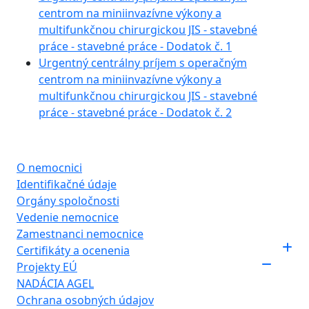
centrom na miniinvazívne výkony a
multifunkčnou chirurgickou JIS - stavebné
práce - stavebné práce - Dodatok č. 1
Urgentný centrálny príjem s operačným
centrom na miniinvazívne výkony a
multifunkčnou chirurgickou JIS - stavebné
práce - stavebné práce - Dodatok č. 2
O nemocnici
Identifikačné údaje
Orgány spoločnosti
Vedenie nemocnice
Zamestnanci nemocnice
Certifikáty a ocenenia
Projekty EÚ
NADÁCIA AGEL
Ochrana osobných údajov