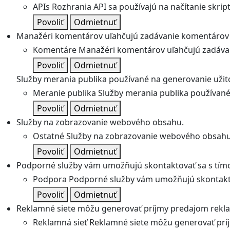
APIs
Rozhrania API sa používajú na načítanie skripto
Povoliť
Odmietnuť
Manažéri komentárov uľahčujú zadávanie komentárov 
Komentáre
Manažéri komentárov uľahčujú zadávan
Povoliť
Odmietnuť
Služby merania publika používané na generovanie užitoč
Meranie publika
Služby merania publika používané 
Povoliť
Odmietnuť
Služby na zobrazovanie webového obsahu.
Ostatné
Služby na zobrazovanie webového obsahu
Povoliť
Odmietnuť
Podporné služby vám umožňujú skontaktovať sa s tímo
Podpora
Podporné služby vám umožňujú skontakto
Povoliť
Odmietnuť
Reklamné siete môžu generovať príjmy predajom rekl
Reklamná sieť
Reklamné siete môžu generovať prí