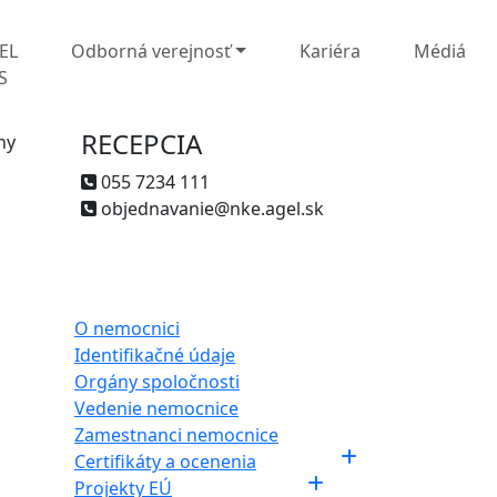
EL
Odborná verejnosť
Kariéra
Médiá
S
RECEPCIA
ny
055 7234 111
objednavanie@nke.agel.sk
O nemocnici
Identifikačné údaje
Orgány spoločnosti
Vedenie nemocnice
Zamestnanci nemocnice
Certifikáty a ocenenia
Projekty EÚ