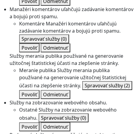
Povoliť
Odmietnuť
Manažéri komentárov uľahčujú zadávanie komentárov
a bojujú proti spamu.
Komentáre
Manažéri komentárov uľahčujú
zadávanie komentárov a bojujú proti spamu.
Spravovať služby
(0)
Povoliť
Odmietnuť
Služby merania publika používané na generovanie
užitočnej štatistickej účasti na zlepšenie stránky.
Meranie publika
Služby merania publika
používané na generovanie užitočnej štatistickej
účasti na zlepšenie stránky.
Spravovať služby
(2)
Povoliť
Odmietnuť
Služby na zobrazovanie webového obsahu.
Ostatné
Služby na zobrazovanie webového
obsahu.
Spravovať služby
(0)
Povoliť
Odmietnuť