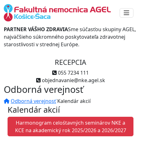
PARTNER VÁŠHO ZDRAVIA
Sme súčasťou skupiny AGEL,
najväčšieho súkromného poskytovateľa zdravotnej
starostlivosti v strednej Európe.
RECEPCIA
055 7234 111
objednavanie@nke.agel.sk
Odborná verejnosť
Odborná verejnosť
Kalendár akcií
Kalendár akcií
Harmonogram celośtavných seminárov NKE a
KCE na akademický rok 2025/2026 a 2026/2027