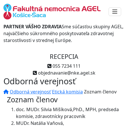
PARTNER VÁŠHO ZDRAVIA
Sme súčasťou skupiny AGEL,
najväčšieho súkromného poskytovateľa zdravotnej
starostlivosti v strednej Európe.
RECEPCIA
055 7234 111
objednavanie@nke.agel.sk
Odborná verejnosť
Odborná verejnosť
Etická komisia
Zoznam členov
Zoznam členov
doc. MUDr. Silvia Mišíková,PhD., MPH, predseda
komisie, zdravotnícky pracovník
MUDr. Natália Vaňová,