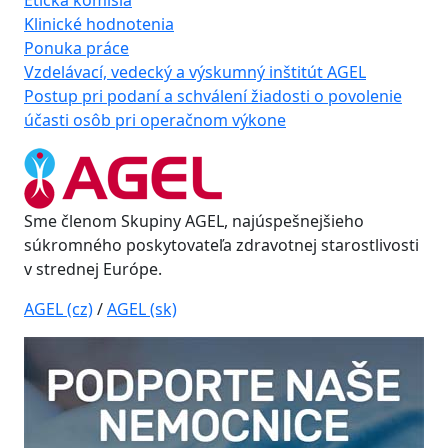
Etická komisia
Klinické hodnotenia
Ponuka práce
Vzdelávací, vedecký a výskumný inštitút AGEL
Postup pri podaní a schválení žiadosti o povolenie
účasti osôb pri operačnom výkone
Sme členom Skupiny AGEL, najúspešnejšieho
súkromného poskytovateľa zdravotnej starostlivosti
v strednej Európe.
AGEL (cz)
/
AGEL (sk)