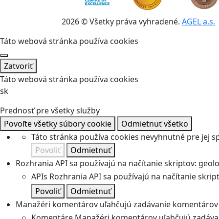
2026 © Všetky práva vyhradené.
AGEL a.s.
Táto webová stránka používa cookies
Zatvoriť
Táto webová stránka používa cookies
sk
Prednosť pre všetky služby
Povoľte všetky súbory cookie
Odmietnuť všetko
Táto stránka používa cookies nevyhnutné pre jej 
Povoliť
Odmietnuť
Rozhrania API sa používajú na načítanie skriptov: geolok
APIs
Rozhrania API sa používajú na načítanie skripto
Povoliť
Odmietnuť
Manažéri komentárov uľahčujú zadávanie komentárov 
Komentáre
Manažéri komentárov uľahčujú zadávan