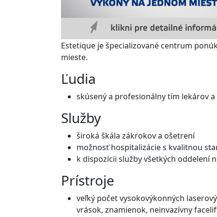
Estetique je špecializované centrum ponú
mieste.
Ľudia
skúsený a profesionálny tím lekárov a
Služby
široká škála zákrokov a ošetrení
možnosť hospitalizácie s kvalitnou sta
k dispozícii služby všetkých oddelení
Prístroje
veľký počet vysokovýkonných laserový
vrások, znamienok, neinvazívny facelif