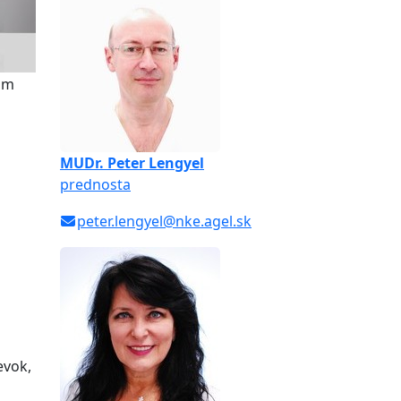
nom
MUDr. Peter Lengyel
prednosta
peter.lengyel@nke.agel.sk
evok,