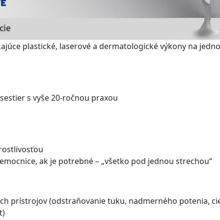
kajúce plastické, laserové a dermatologické výkony na jed
 sestier s vyše 20-ročnou praxou
rostlivosťou
 nemocnice, ak je potrebné – „všetko pod jednou strechou“
ch prístrojov (odstraňovanie tuku, nadmerného potenia, ci
t)