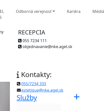
EL
Odborná verejnosť
Kariéra
Médiá
S
RECEPCIA
ny
055 7234 111
objednavanie@nke.agel.sk
Kontakty:
055/7234 333
estetique@nke.agel.sk
Služby