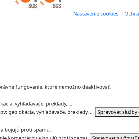
Nastavenie cookies
Ochra
správne fungovanie, ktoré nemožno deaktivovať.
ácia, vyhľadávače, preklady, ...
v: geolokácia, vyhľadávače, preklady, ...
Spravovať služby
a bojujú proti spamu.
ie komentárov a bojujú proti spamu.
Spravovať služby
(0)