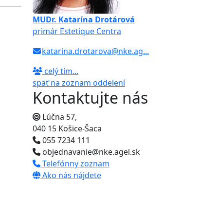
MUDr. Katarína Drotárová
primár Estetique Centra
katarina.drotarova@nke.ag
...
celý tím...
späť na zoznam oddelení
Kontaktujte nás
Lúčna 57,
040 15 Košice-Šaca
055 7234 111
objednavanie@nke.agel.sk
Telefónny zoznam
Ako nás nájdete