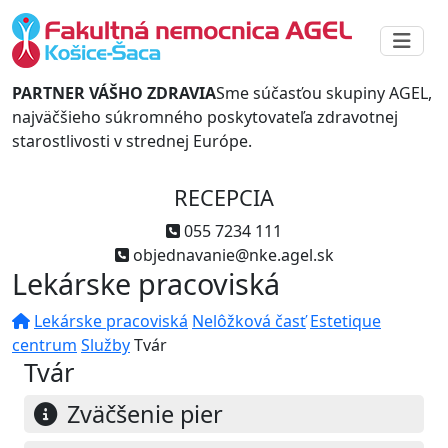
PARTNER VÁŠHO ZDRAVIA
Sme súčasťou skupiny AGEL,
najväčšieho súkromného poskytovateľa zdravotnej
starostlivosti v strednej Európe.
RECEPCIA
055 7234 111
objednavanie@nke.agel.sk
Lekárske pracoviská
Lekárske pracoviská
Nelôžková časť
Estetique
centrum
Služby
Tvár
Tvár
Zväčšenie pier