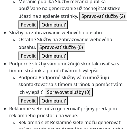
Meranie publika
Služby merania publika
používané na generovanie užitočnej štatistickej
účasti na zlepšenie stránky.
Spravovať služby
(2)
Povoliť
Odmietnuť
Služby na zobrazovanie webového obsahu.
Ostatné
Služby na zobrazovanie webového
obsahu.
Spravovať služby
(0)
Povoliť
Odmietnuť
Podporné služby vám umožňujú skontaktovať sa s
tímom stránok a pomôcť vám ich vylepšiť.
Podpora
Podporné služby vám umožňujú
skontaktovať sa s tímom stránok a pomôcť vám
ich vylepšiť.
Spravovať služby
(0)
Povoliť
Odmietnuť
Reklamné siete môžu generovať príjmy predajom
reklamného priestoru na webe.
Reklamná sieť
Reklamné siete môžu generovať