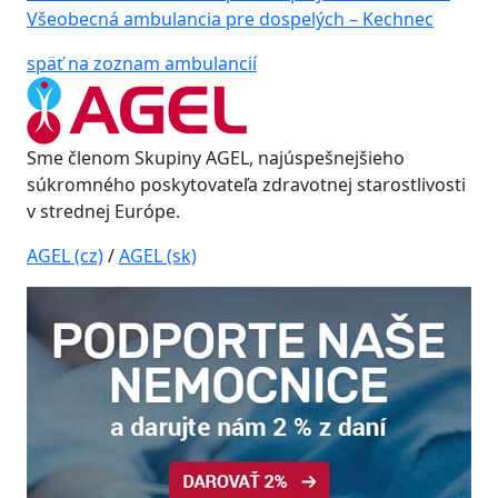
Všeobecná ambulancia pre dospelých – Kechnec
späť na zoznam ambulancií
Sme členom Skupiny AGEL, najúspešnejšieho
súkromného poskytovateľa zdravotnej starostlivosti
v strednej Európe.
AGEL (cz)
/
AGEL (sk)