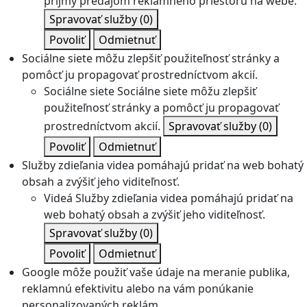
príjmy predajom reklamného priestoru na webe.
Spravovať služby
(0)
Povoliť
Odmietnuť
Sociálne siete môžu zlepšiť použiteľnosť stránky a
pomôcť ju propagovať prostredníctvom akcií.
Sociálne siete
Sociálne siete môžu zlepšiť
použiteľnosť stránky a pomôcť ju propagovať
prostredníctvom akcií.
Spravovať služby
(0)
Povoliť
Odmietnuť
Služby zdieľania videa pomáhajú pridať na web bohatý
obsah a zvýšiť jeho viditeľnosť.
Videá
Služby zdieľania videa pomáhajú pridať na
web bohatý obsah a zvýšiť jeho viditeľnosť.
Spravovať služby
(0)
Povoliť
Odmietnuť
Google môže použiť vaše údaje na meranie publika,
reklamnú efektivitu alebo na vám ponúkanie
personalizovaných reklám.