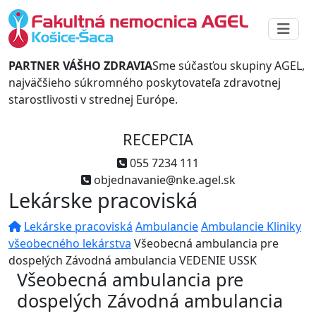
PARTNER VÁŠHO ZDRAVIA
Sme súčasťou skupiny AGEL,
najväčšieho súkromného poskytovateľa zdravotnej
starostlivosti v strednej Európe.
RECEPCIA
055 7234 111
objednavanie@nke.agel.sk
Lekárske pracoviská
Lekárske pracoviská
Ambulancie
Ambulancie Kliniky
všeobecného lekárstva
Všeobecná ambulancia pre
dospelých Závodná ambulancia VEDENIE USSK
Všeobecná ambulancia pre
dospelých Závodná ambulancia