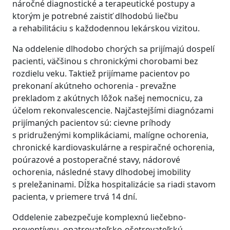
náročné diagnostické a terapeutické postupy a
ktorým je potrebné zaistiť dlhodobú liečbu
a rehabilitáciu s každodennou lekárskou vizitou.
Na oddelenie dlhodobo chorých sa prijímajú dospelí
pacienti, väčšinou s chronickými chorobami bez
rozdielu veku. Taktiež prijímame pacientov po
prekonaní akútneho ochorenia - prevažne
prekladom z akútnych lôžok našej nemocnicu, za
účelom rekonvalescencie. Najčastejšími diagnózami
prijímaných pacientov sú: cievne príhody
s pridruženými komplikáciami, malígne ochorenia,
chronické kardiovaskulárne a respiračné ochorenia,
poúrazové a postoperačné stavy, nádorové
ochorenia, následné stavy dlhodobej imobility
s preležaninami. Dĺžka hospitalizácie sa riadi stavom
pacienta, v priemere trvá 14 dní.
Oddelenie zabezpečuje komplexnú liečebno-
preventívnu, opatrovateľsko-ošetrovateľskú