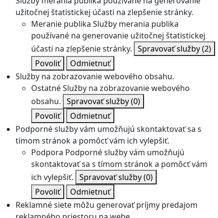
Služby merania publika používané na generovanie
užitočnej štatistickej účasti na zlepšenie stránky.
Meranie publika
Služby merania publika
používané na generovanie užitočnej štatistickej
účasti na zlepšenie stránky.
Spravovať služby
(2)
Povoliť
Odmietnuť
Služby na zobrazovanie webového obsahu.
Ostatné
Služby na zobrazovanie webového
obsahu.
Spravovať služby
(0)
Povoliť
Odmietnuť
Podporné služby vám umožňujú skontaktovať sa s
tímom stránok a pomôcť vám ich vylepšiť.
Podpora
Podporné služby vám umožňujú
skontaktovať sa s tímom stránok a pomôcť vám
ich vylepšiť.
Spravovať služby
(0)
Povoliť
Odmietnuť
Reklamné siete môžu generovať príjmy predajom
reklamného priestoru na webe.