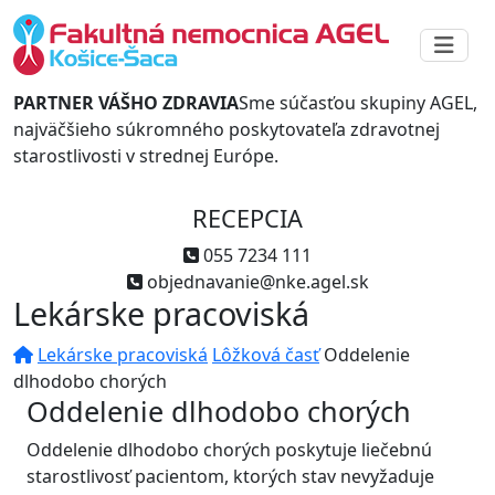
PARTNER VÁŠHO ZDRAVIA
Sme súčasťou skupiny AGEL,
najväčšieho súkromného poskytovateľa zdravotnej
starostlivosti v strednej Európe.
RECEPCIA
055 7234 111
objednavanie@nke.agel.sk
Lekárske pracoviská
Lekárske pracoviská
Lôžková časť
Oddelenie
dlhodobo chorých
Oddelenie dlhodobo chorých
Oddelenie dlhodobo chorých poskytuje liečebnú
starostlivosť pacientom, ktorých stav nevyžaduje