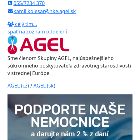
055/7234 370
kamil.kolesar@nke.agel.sk
celý tím...
späť na zoznam oddelení
Sme členom Skupiny AGEL, najúspešnejšieho
súkromného poskytovateľa zdravotnej starostlivosti
v strednej Európe.
AGEL (cz)
/
AGEL (sk)