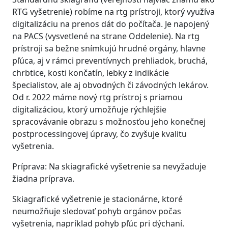
RTG vyšetrenie) robíme na rtg prístroji, ktorý využíva
digitalizáciu na prenos dát do počítača. Je napojený
na PACS (vysvetlené na strane Oddelenie). Na rtg
prístroji sa bežne snímkujú hrudné orgány, hlavne
pľúca, aj v rámci preventívnych prehliadok, bruchá,
chrbtice, kosti končatín, lebky z indikácie
špecialistov, ale aj obvodných či závodných lekárov.
Od r. 2022 máme nový rtg prístroj s priamou
digitalizáciou, ktorý umožňuje rýchlejšie
spracovávanie obrazu s možnosťou jeho konečnej
postprocessingovej úpravy, čo zvyšuje kvalitu
vyšetrenia.
Príprava: Na skiagrafické vyšetrenie sa nevyžaduje
žiadna príprava.
Skiagrafické vyšetrenie je stacionárne, ktoré
neumožňuje sledovať pohyb orgánov počas
vyšetrenia, napríklad pohyb pľúc pri dýchaní.