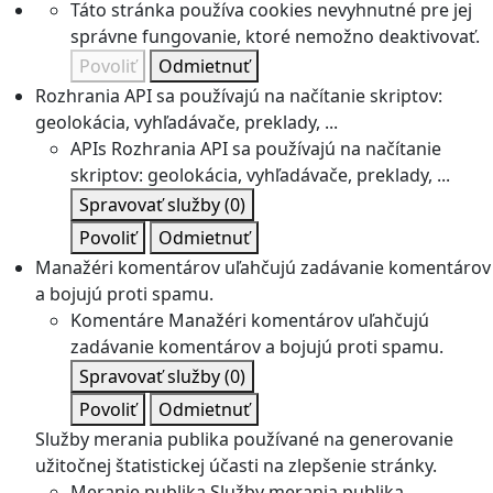
Táto stránka používa cookies nevyhnutné pre jej
správne fungovanie, ktoré nemožno deaktivovať.
Povoliť
Odmietnuť
Rozhrania API sa používajú na načítanie skriptov:
geolokácia, vyhľadávače, preklady, ...
APIs
Rozhrania API sa používajú na načítanie
skriptov: geolokácia, vyhľadávače, preklady, ...
Spravovať služby
(0)
Povoliť
Odmietnuť
Manažéri komentárov uľahčujú zadávanie komentárov
a bojujú proti spamu.
Komentáre
Manažéri komentárov uľahčujú
zadávanie komentárov a bojujú proti spamu.
Spravovať služby
(0)
Povoliť
Odmietnuť
Služby merania publika používané na generovanie
užitočnej štatistickej účasti na zlepšenie stránky.
Meranie publika
Služby merania publika