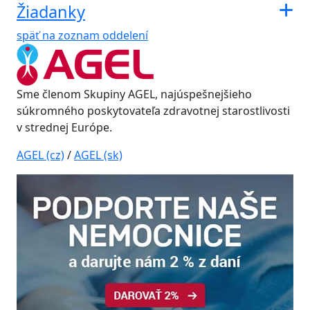
Žiadanky
späť na zoznam oddelení
Sme členom Skupiny AGEL, najúspešnejšieho
súkromného poskytovateľa zdravotnej starostlivosti
v strednej Európe.
AGEL (cz)
/
AGEL (sk)