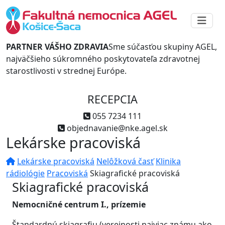
PARTNER VÁŠHO ZDRAVIA
Sme súčasťou skupiny AGEL,
najväčšieho súkromného poskytovateľa zdravotnej
starostlivosti v strednej Európe.
RECEPCIA
055 7234 111
objednavanie@nke.agel.sk
Lekárske pracoviská
Lekárske pracoviská
Nelôžková časť
Klinika
rádiológie
Pracoviská
Skiagrafické pracoviská
Skiagrafické pracoviská
Nemocničné centrum I., prízemie
Štandardnú skiagrafiu (verejnosti najviac známu ako