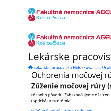
Lekárske pracovi
Lekárske pracoviská
Nelôžková časť
Urol
Ochorenia močovej r
Zúženie močovej rúry (s
rôzneho pôvodu. Zabezpečujeme ošetreni
(optická uretrotómia).
späť na úvodnú stránku oddelení