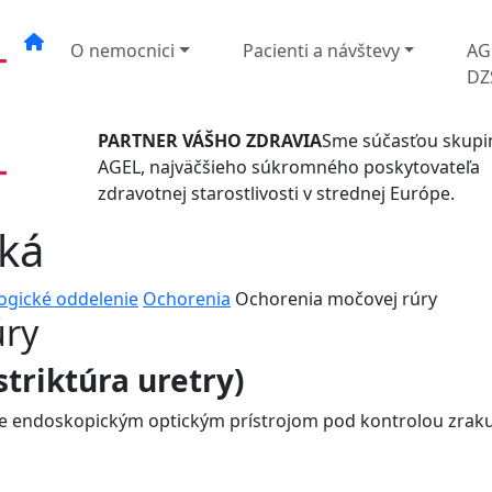
O nemocnici
Pacienti a návštevy
AG
DZ
PARTNER VÁŠHO ZDRAVIA
Sme súčasťou skupi
AGEL, najväčšieho súkromného poskytovateľa
zdravotnej starostlivosti v strednej Európe.
ská
ogické oddelenie
Ochorenia
Ochorenia močovej rúry
úry
triktúra uretry)
e endoskopickým optickým prístrojom pod kontrolou zrak