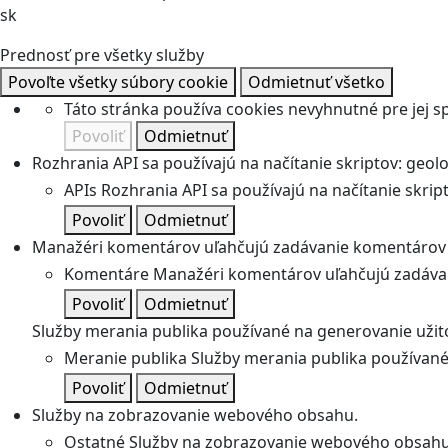
sk
Prednosť pre všetky služby
Povoľte všetky súbory cookie
Odmietnuť všetko
Táto stránka používa cookies nevyhnutné pre jej 
Povoliť
Odmietnuť
Rozhrania API sa používajú na načítanie skriptov: geolok
APIs
Rozhrania API sa používajú na načítanie skripto
Povoliť
Odmietnuť
Manažéri komentárov uľahčujú zadávanie komentárov 
Komentáre
Manažéri komentárov uľahčujú zadávan
Povoliť
Odmietnuť
Služby merania publika používané na generovanie užitoč
Meranie publika
Služby merania publika používané 
Povoliť
Odmietnuť
Služby na zobrazovanie webového obsahu.
Ostatné
Služby na zobrazovanie webového obsahu