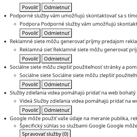
Povoliť
Odmietnuť
Podporné služby vám umožňujú skontaktovať sa s tímo
Podpora
Podporné služby vám umožňujú skontakto
Povoliť
Odmietnuť
Reklamné siete môžu generovať príjmy predajom rekl
Reklamná sieť
Reklamné siete môžu generovať prí
Povoliť
Odmietnuť
Sociálne siete môžu zlepšiť použiteľnosť stránky a pom
Sociálne siete
Sociálne siete môžu zlepšiť použite
Povoliť
Odmietnuť
Služby zdieľania videa pomáhajú pridať na web bohatý o
Videá
Služby zdieľania videa pomáhajú pridať na we
Povoliť
Odmietnuť
Google môže použiť vaše údaje na meranie publika, re
Špecifický súhlas so službami Google
Google môže 
Spravovať služby
(0)