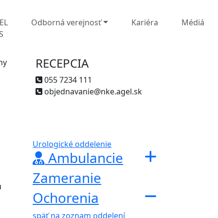
EL
Odborná verejnosť
Kariéra
Médiá
S
RECEPCIA
ny
055 7234 111
objednavanie@nke.agel.sk
Urologické oddelenie
Ambulancie
Zameranie
u
Ochorenia
späť na zoznam oddelení