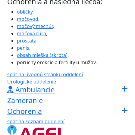
Ochorenia a následná liečba:
obličky
,
močovod
,
močový mechúr
,
močová rúra
,
prostata
,
penis
,
obsah mieška (skróta)
,
poruchy erekcie a fertility u mužov.
späť na úvodnú stránku oddelení
Urologické oddelenie
Ambulancie
Zameranie
Ochorenia
späť na zoznam oddelení