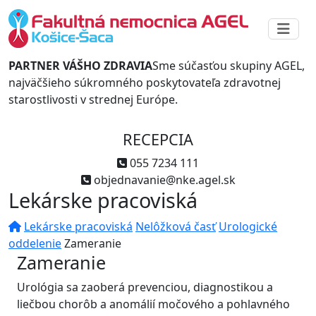
PARTNER VÁŠHO ZDRAVIA
Sme súčasťou skupiny AGEL,
najväčšieho súkromného poskytovateľa zdravotnej
starostlivosti v strednej Európe.
RECEPCIA
055 7234 111
objednavanie@nke.agel.sk
Lekárske pracoviská
Lekárske pracoviská
Nelôžková časť
Urologické
oddelenie
Zameranie
Zameranie
Urológia sa zaoberá prevenciou, diagnostikou a
liečbou chorôb a anomálií močového a pohlavného