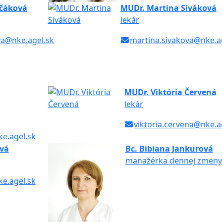
ščáková
MUDr. Martina Siváková
lekár
va@nke.agel.sk
martina.sivakova@nke.a
MUDr. Viktória Červená
lekár
viktoria.cervena@nke.a
e.agel.sk
vá
Bc. Bibiana Jankurová
manažérka dennej zmeny
e.agel.sk