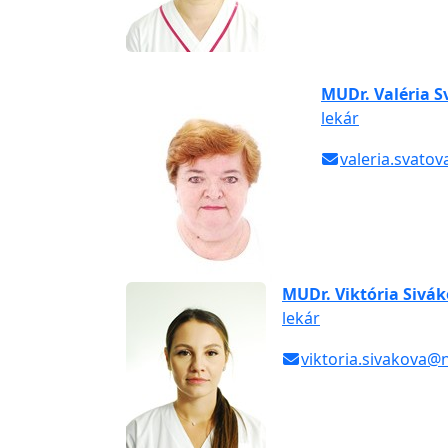
MUDr. Valéria S
lekár
valeria.svato
MUDr. Viktória Sivá
lekár
viktoria.sivakova@