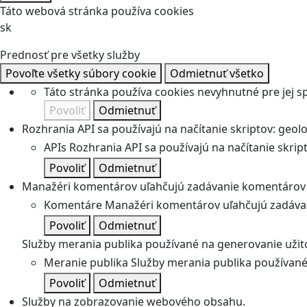
Táto webová stránka používa cookies
sk
Prednosť pre všetky služby
Povoľte všetky súbory cookie
Odmietnuť všetko
Táto stránka používa cookies nevyhnutné pre jej 
Povoliť
Odmietnuť
Rozhrania API sa používajú na načítanie skriptov: geolok
APIs
Rozhrania API sa používajú na načítanie skripto
Povoliť
Odmietnuť
Manažéri komentárov uľahčujú zadávanie komentárov 
Komentáre
Manažéri komentárov uľahčujú zadávan
Povoliť
Odmietnuť
Služby merania publika používané na generovanie užitoč
Meranie publika
Služby merania publika používané 
Povoliť
Odmietnuť
Služby na zobrazovanie webového obsahu.