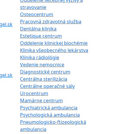
Oddelenie liečebnej výživy a
stravovanie
Osteocentrum
Pracovná zdravotná služba
gel.sk
Dentálna klinika
Estetique centrum
Oddelenie klinickej biochémie
Klinika všeobecného lekárstva
Klinika rádiológie
Vedenie nemocnice
Diagnostické centrum
gel.sk
Centrálna sterilizácia
Centrálne operačné sály
Urocentrum
Mamárne centrum
Psychiatrická ambulancia
Psychologická ambulancia
Pneumologicko-ftizeologická
ambulancia