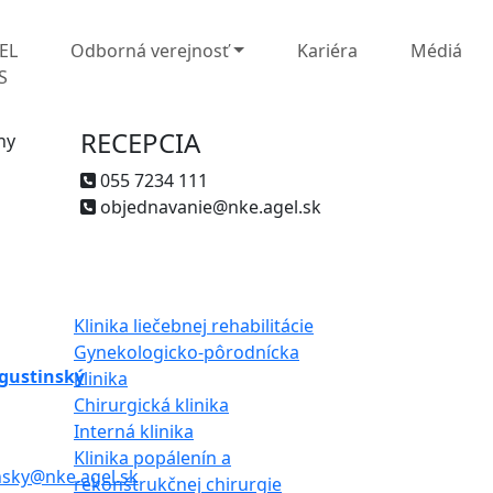
EL
Odborná verejnosť
Kariéra
Médiá
S
RECEPCIA
ny
055 7234 111
objednavanie@nke.agel.sk
Klinika liečebnej rehabilitácie
Gynekologicko-pôrodnícka
gustinský
klinika
Chirurgická klinika
Interná klinika
Klinika popálenín a
nsky@nke.agel.sk
rekonštrukčnej chirurgie