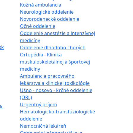
Kožná ambulancia
Neurologické oddelenie
Novorodenecké oddelenie
Očné oddelenie
Oddelenie anestézie a intenzívnej
medicíny
sk
Oddelenie dlhodobo chorých
Ortopédia - Klinika
muskuloskeletálnej a športovej
medicíny
Ambulancia pracovného
lekárstva a klinickej toxikológie
Ušno - nosovo - krčné oddelenie
(ORL)
Urgentný príjem
sk
Hematologicko-transfúziologické
oddelenie
Nemocničná lekáreň