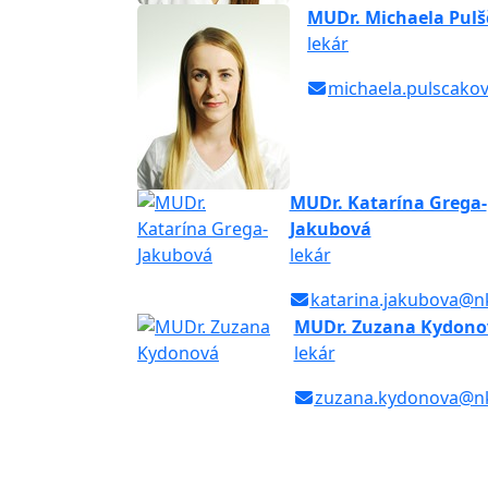
MUDr. Michaela Pul
lekár
michaela.pulscako
MUDr. Katarína Grega-
Jakubová
lekár
katarina.jakubova@nk
MUDr. Zuzana Kydono
lekár
zuzana.kydonova@nk