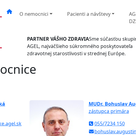
O nemocnici
Pacienti a návštevy
AG
DZ
PARTNER VÁŠHO ZDRAVIA
Sme súčasťou skupi
AGEL, najväčšieho súkromného poskytovateľa
zdravotnej starostlivosti v strednej Európe.
ocnice
cká
MUDr. Bohuslav Au
zástupca primára
ke.agel.sk
055/7234 150
bohuslav.augusti