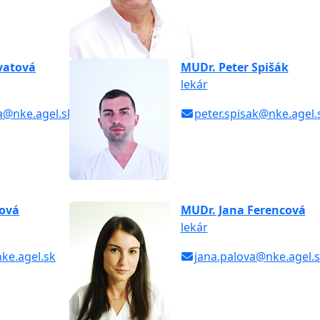
vatová
MUDr. Peter Spišák
lekár
va@nke.agel.sk
peter.spisak@nke.agel.
ková
MUDr. Jana Ferencová
lekár
nke.agel.sk
jana.palova@nke.agel.