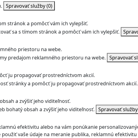
.
Spravovať služby
(0)
m stránok a pomôcť vám ich vylepšiť.
vať sa s tímom stránok a pomôcť vám ich vylepšiť.
Sprav
amného priestoru na webe.
jmy predajom reklamného priestoru na webe.
Spravovať s
ôcť ju propagovať prostredníctvom akcií.
ľnosť stránky a pomôcť ju propagovať prostredníctvom akcií.
bsah a zvýšiť jeho viditeľnosť.
b bohatý obsah a zvýšiť jeho viditeľnosť.
Spravovať služb
klamnú efektivitu alebo na vám ponúkanie personalizovaný
použiť vaše údaje na meranie publika, reklamnú efektivit