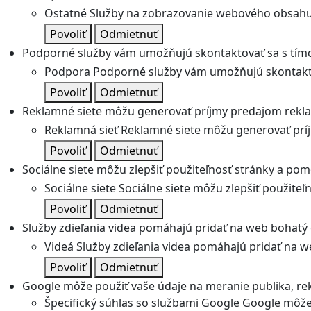
Ostatné
Služby na zobrazovanie webového obsahu
Povoliť
Odmietnuť
Podporné služby vám umožňujú skontaktovať sa s tímo
Podpora
Podporné služby vám umožňujú skontakto
Povoliť
Odmietnuť
Reklamné siete môžu generovať príjmy predajom rekl
Reklamná sieť
Reklamné siete môžu generovať prí
Povoliť
Odmietnuť
Sociálne siete môžu zlepšiť použiteľnosť stránky a pom
Sociálne siete
Sociálne siete môžu zlepšiť použite
Povoliť
Odmietnuť
Služby zdieľania videa pomáhajú pridať na web bohatý o
Videá
Služby zdieľania videa pomáhajú pridať na we
Povoliť
Odmietnuť
Google môže použiť vaše údaje na meranie publika, re
Špecifický súhlas so službami Google
Google môže 