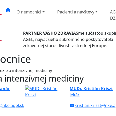
O nemocnici
Pacienti a návštevy
AG
DZ
PARTNER VÁŠHO ZDRAVIA
Sme súčasťou skupi
AGEL, najväčšieho súkromného poskytovateľa
zdravotnej starostlivosti v strednej Európe.
ocnice
zie a intenzívnej medicíny
a intenzívnej medicíny
lanár
MUDr. Kristián Kriszt
lekár
@nke.agel.sk
kristian.kriszt@nke.a