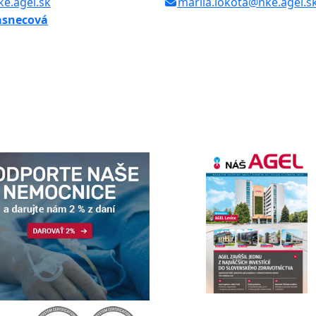
e.agel.sk
mariia.lokota@nke.agel.s
asnecová