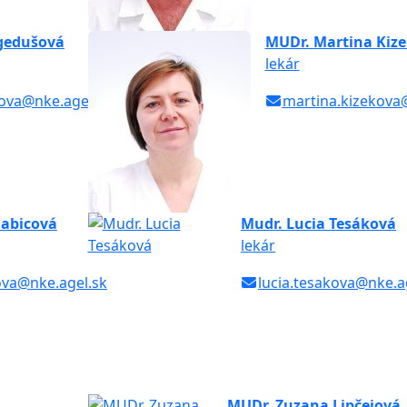
gedušová
MUDr. Martina Kiz
lekár
ova@nke.agel.sk
martina.kizekova
abicová
Mudr. Lucia Tesáková
lekár
ova@nke.agel.sk
lucia.tesakova@nke.a
MUDr. Zuzana Lipčeiová