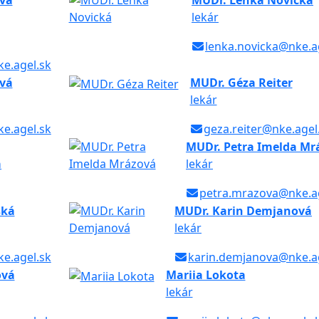
vá
MUDr. Lenka Novická
lekár
lenka.novicka@nke.a
e.agel.sk
vá
MUDr. Géza Reiter
lekár
e.agel.sk
geza.reiter@nke.agel
MUDr. Petra Imelda Mr
á
lekár
petra.mrazova@nke.ag
ská
MUDr. Karin Demjanová
lekár
e.agel.sk
karin.demjanova@nke.a
ová
Mariia Lokota
lekár