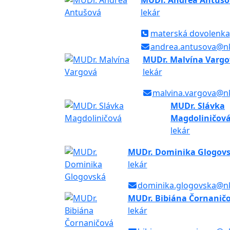
MUDr. Andrea Antušo
lekár
materská dovolenka
andrea.antusova@nk
MUDr. Malvína Vargo
lekár
malvina.vargova@nk
MUDr. Slávka
Magdoliničov
lekár
MUDr. Dominika Glogov
lekár
dominika.glogovska@nk
MUDr. Bibiána Čornanič
lekár