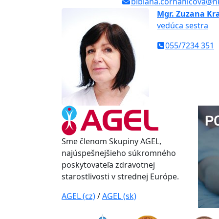
bibiana.cornanicova@nk
Mgr. Zuzana Kr
vedúca sestra
055/7234 351
Sme členom Skupiny AGEL,
najúspešnejšieho súkromného
poskytovateľa zdravotnej
starostlivosti v strednej Európe.
AGEL (cz)
/
AGEL (sk)