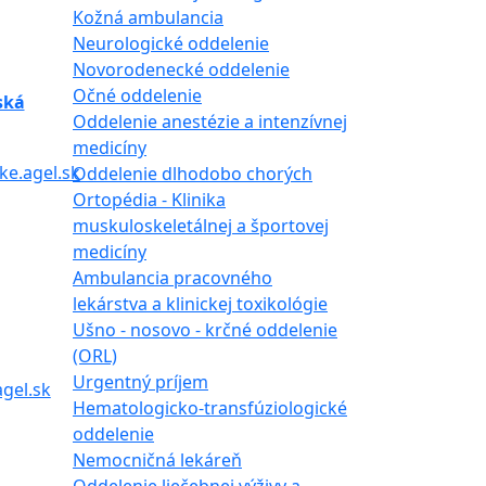
Kožná ambulancia
Neurologické oddelenie
Novorodenecké oddelenie
Očné oddelenie
ská
Oddelenie anestézie a intenzívnej
medicíny
ke.agel.sk
Oddelenie dlhodobo chorých
Ortopédia - Klinika
muskuloskeletálnej a športovej
medicíny
Ambulancia pracovného
lekárstva a klinickej toxikológie
Ušno - nosovo - krčné oddelenie
(ORL)
Urgentný príjem
gel.sk
Hematologicko-transfúziologické
oddelenie
Nemocničná lekáreň