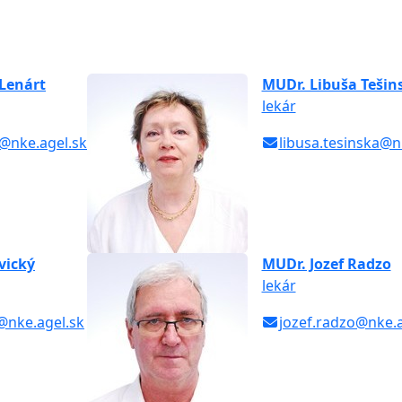
Lenárt
MUDr. Libuša Tešin
lekár
t@nke.agel.sk
libusa.tesinska@n
vický
MUDr. Jozef Radzo
lekár
y@nke.agel.sk
jozef.radzo@nke.a