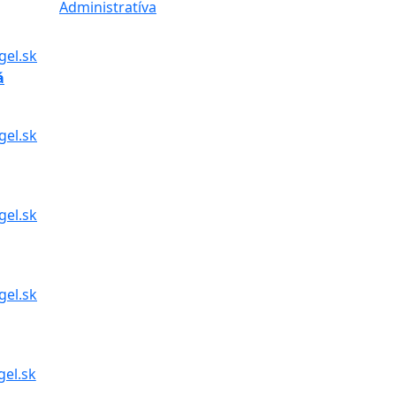
Administratíva
gel.sk
á
gel.sk
gel.sk
gel.sk
gel.sk