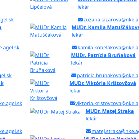
lekár
gel.sk
zuzana.lazarova@nke.a
a
MUDr. Kamila Matuščákov
lekár
.agel.sk
kamila.kobelakova@nke.a
MUDr. Patrícia Bruňaková
lekár
gel.sk
patricia.brunakova@nke.a
ak
MUDr. Viktória Krištovčová
lekár
e.agel.sk
viktoria.kristovcova@nke.a
MUDr. Matej Straka
lekár
ke.agel.sk
matej.straka@nke.a