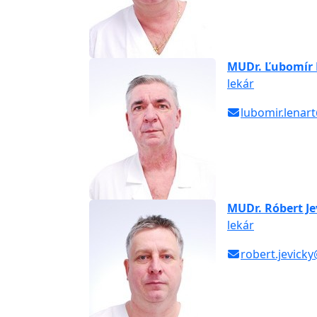
MUDr. Ľubomír 
lekár
lubomir.lenar
MUDr. Róbert Je
lekár
robert.jevick