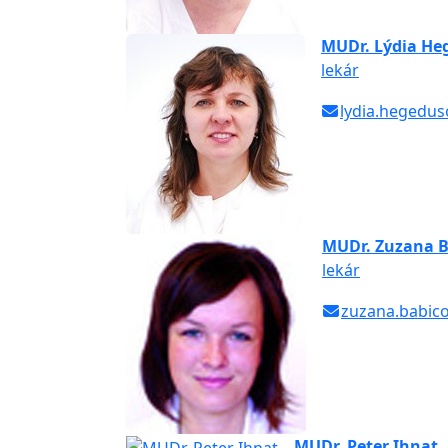
MUDr. Lýdia He
lekár
lydia.hegedus
MUDr. Zuzana B
lekár
zuzana.babic
MUDr. Peter Ihnat