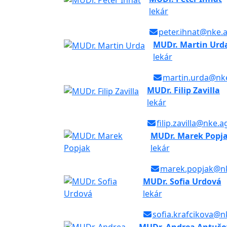
lekár
peter.ihnat@nke.a
MUDr. Martin Urd
lekár
martin.urda@nke
MUDr. Filip Zavilla
lekár
filip.zavilla@nke.a
MUDr. Marek Popj
lekár
marek.popjak@nk
MUDr. Sofia Urdová
lekár
sofia.krafcikova@n