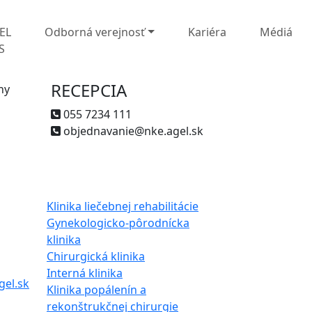
EL
Odborná verejnosť
Kariéra
Médiá
S
RECEPCIA
ny
055 7234 111
objednavanie@nke.agel.sk
Klinika liečebnej rehabilitácie
Gynekologicko-pôrodnícka
klinika
Chirurgická klinika
Interná klinika
gel.sk
Klinika popálenín a
rekonštrukčnej chirurgie