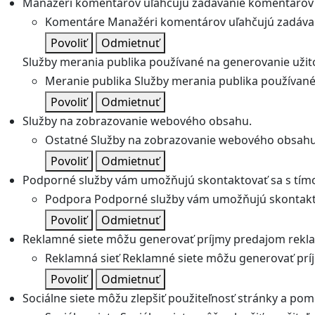
Manažéri komentárov uľahčujú zadávanie komentárov 
Komentáre
Manažéri komentárov uľahčujú zadávan
Povoliť
Odmietnuť
Služby merania publika používané na generovanie užitoč
Meranie publika
Služby merania publika používané 
Povoliť
Odmietnuť
Služby na zobrazovanie webového obsahu.
Ostatné
Služby na zobrazovanie webového obsahu
Povoliť
Odmietnuť
Podporné služby vám umožňujú skontaktovať sa s tímo
Podpora
Podporné služby vám umožňujú skontakto
Povoliť
Odmietnuť
Reklamné siete môžu generovať príjmy predajom rekl
Reklamná sieť
Reklamné siete môžu generovať prí
Povoliť
Odmietnuť
Sociálne siete môžu zlepšiť použiteľnosť stránky a pom