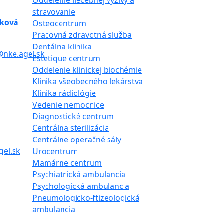
Oddelenie liečebnej výživy a
stravovanie
eková
Osteocentrum
Pracovná zdravotná služba
Dentálna klinika
@nke.agel.sk
Estetique centrum
Oddelenie klinickej biochémie
Klinika všeobecného lekárstva
Klinika rádiológie
Vedenie nemocnice
Diagnostické centrum
Centrálna sterilizácia
Centrálne operačné sály
gel.sk
Urocentrum
Mamárne centrum
Psychiatrická ambulancia
Psychologická ambulancia
Pneumologicko-ftizeologická
ambulancia