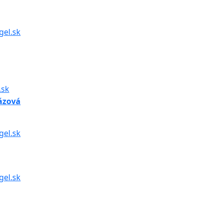
gel.sk
.sk
ázová
el.sk
gel.sk