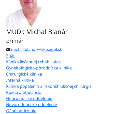
MUDr. Michal Blanár
primár
michal.blanar@nke.agel.sk
Späť
Klinika liečebnej rehabilitácie
Gynekologicko-pôrodnícka klinika
Chirurgická klinika
Interná klinika
Klinika popálenín a rekonštrukčnej chirurgie
Kožná ambulancia
Neurologické oddelenie
Novorodenecké oddelenie
Očné oddelenie