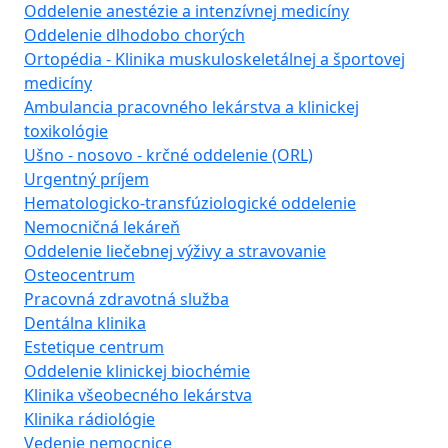
Oddelenie anestézie a intenzívnej medicíny
Oddelenie dlhodobo chorých
Ortopédia - Klinika muskuloskeletálnej a športovej
medicíny
Ambulancia pracovného lekárstva a klinickej
toxikológie
Ušno - nosovo - krčné oddelenie (ORL)
Urgentný príjem
Hematologicko-transfúziologické oddelenie
Nemocničná lekáreň
Oddelenie liečebnej výživy a stravovanie
Osteocentrum
Pracovná zdravotná služba
Dentálna klinika
Estetique centrum
Oddelenie klinickej biochémie
Klinika všeobecného lekárstva
Klinika rádiológie
Vedenie nemocnice