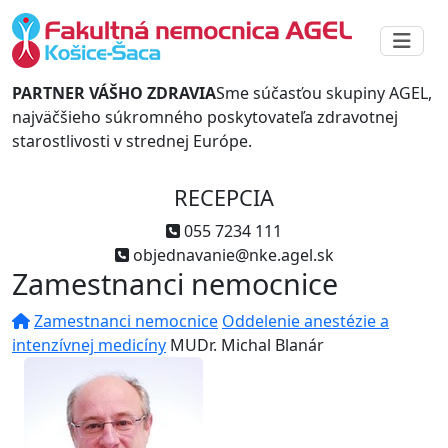
PARTNER VÁŠHO ZDRAVIA
Sme súčasťou skupiny AGEL,
najväčšieho súkromného poskytovateľa zdravotnej
starostlivosti v strednej Európe.
RECEPCIA
055 7234 111
objednavanie@nke.agel.sk
Zamestnanci nemocnice
Zamestnanci nemocnice
Oddelenie anestézie a
intenzívnej medicíny
MUDr. Michal Blanár