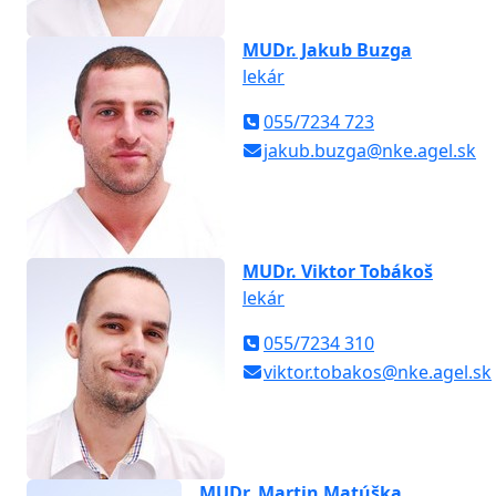
MUDr. Jakub Buzga
lekár
055/7234 723
jakub.buzga@nke.agel.sk
MUDr. Viktor Tobákoš
lekár
055/7234 310
viktor.tobakos@nke.agel.sk
MUDr. Martin Matúška