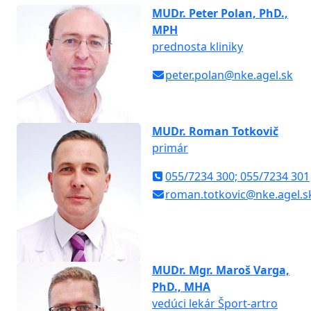
MUDr. Peter Polan, PhD.,
MPH
prednosta kliniky
peter.polan@nke.agel.sk
MUDr. Roman Totkovič
primár
055/7234 300; 055/7234 301
roman.totkovic@nke.agel.s
MUDr. Mgr. Maroš Varga,
PhD., MHA
vedúci lekár Šport-artro