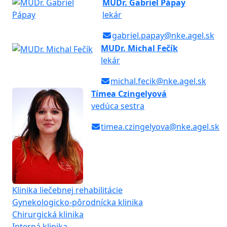
MUDr. Gabriel Pápay
lekár
gabriel.papay@nke.agel.sk
MUDr. Michal Fečík
lekár
michal.fecik@nke.agel.sk
Tímea Czingelyová
vedúca sestra
timea.czingelyova@nke.agel.sk
Klinika liečebnej rehabilitácie
Gynekologicko-pôrodnícka klinika
Chirurgická klinika
Interná klinika