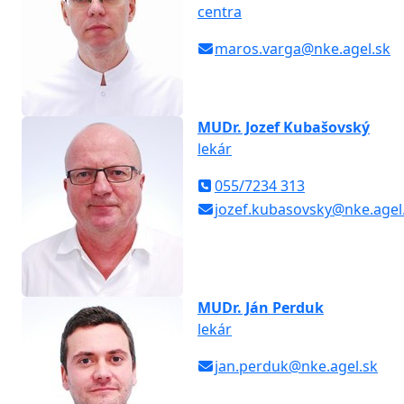
centra
maros.varga@nke.agel.sk
MUDr. Jozef Kubašovský
lekár
055/7234 313
jozef.kubasovsky@nke.agel
MUDr. Ján Perduk
lekár
jan.perduk@nke.agel.sk