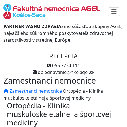
PARTNER VÁŠHO ZDRAVIA
Sme súčasťou skupiny AGEL,
najväčšieho súkromného poskytovateľa zdravotnej
starostlivosti v strednej Európe.
RECEPCIA
055 7234 111
objednavanie@nke.agel.sk
Zamestnanci nemocnice
Zamestnanci nemocnice
Ortopédia - Klinika
muskuloskeletálnej a športovej medicíny
Ortopédia - Klinika
muskuloskeletálnej a športovej
medicíny