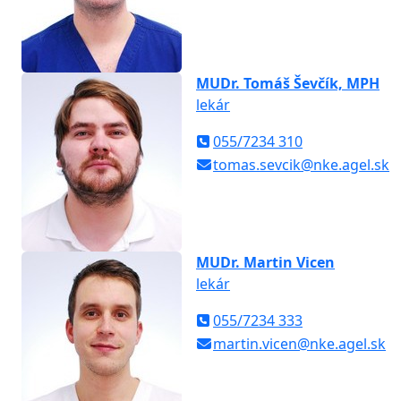
MUDr. Tomáš Ševčík, MPH
lekár
055/7234 310
tomas.sevcik@nke.agel.sk
MUDr. Martin Vicen
lekár
055/7234 333
martin.vicen@nke.agel.sk