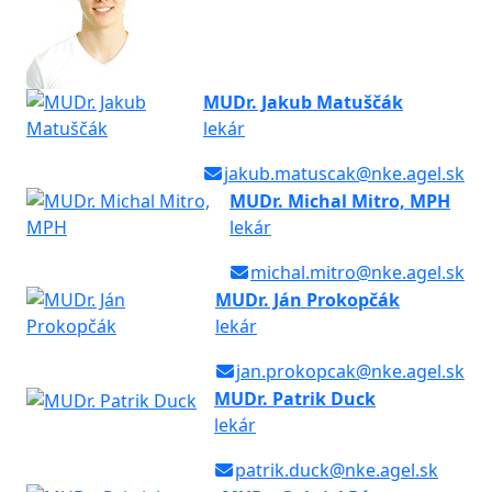
MUDr. Jakub Matuščák
lekár
jakub.matuscak@nke.agel.sk
MUDr. Michal Mitro, MPH
lekár
michal.mitro@nke.agel.sk
MUDr. Ján Prokopčák
lekár
jan.prokopcak@nke.agel.sk
MUDr. Patrik Duck
lekár
patrik.duck@nke.agel.sk