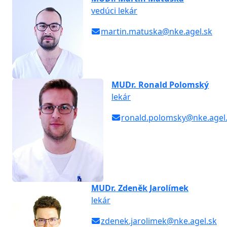
vedúci lekár
martin.matuska@nke.agel.sk
MUDr. Ronald Polomský
lekár
ronald.polomsky@nke.agel
MUDr. Zdeněk Jarolímek
lekár
zdenek.jarolimek@nke.agel.sk