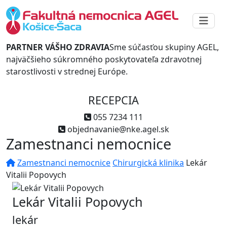
PARTNER VÁŠHO ZDRAVIA
Sme súčasťou skupiny AGEL,
najväčšieho súkromného poskytovateľa zdravotnej
starostlivosti v strednej Európe.
RECEPCIA
055 7234 111
objednavanie@nke.agel.sk
Zamestnanci nemocnice
Zamestnanci nemocnice
Chirurgická klinika
Lekár
Vitalii Popovych
Lekár Vitalii Popovych
lekár