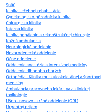
Späť
Klinika liečebnej rehabilitácie
Gynekologicko-pôrodnícka klinika
Chirurgická klinika
Interná klinika
Klinika popálenín a rekonštrukčnej chirurgie
Kožná ambulancia
Neurologické oddelenie
Novorodenecké oddelenie
Očné oddelenie
Oddelenie anestézie a intenzívnej medicíny
Oddelenie dlhodobo chorých
Ortopédia - Klinika muskuloskeletálnej a športovej
medicíny
Ambulancia pracovného lekárstva a klinickej
toxikológie
Ušno - nosovo - krčné oddelenie (ORL)
Urgentný príjem