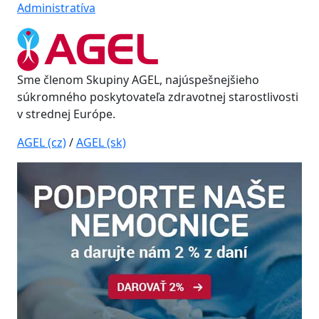
Administratíva
Sme členom Skupiny AGEL, najúspešnejšieho
súkromného poskytovateľa zdravotnej starostlivosti
v strednej Európe.
AGEL (cz)
/
AGEL (sk)