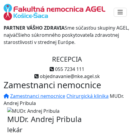
PARTNER VÁŠHO ZDRAVIA
Sme súčasťou skupiny AGEL,
najväčšieho súkromného poskytovateľa zdravotnej
starostlivosti v strednej Európe.
RECEPCIA
055 7234 111
objednavanie@nke.agel.sk
Zamestnanci nemocnice
Zamestnanci nemocnice
Chirurgická klinika
MUDr.
Andrej Pribula
MUDr. Andrej Pribula
lekár