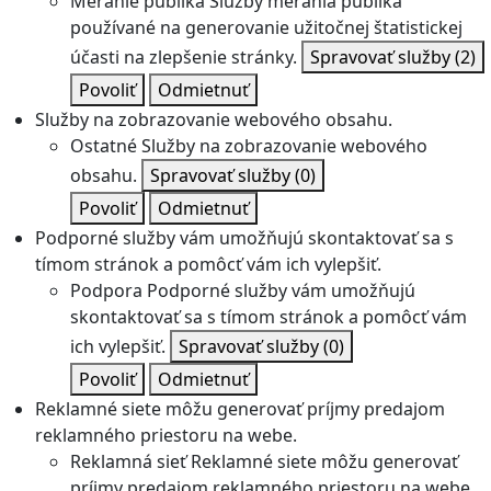
Meranie publika
Služby merania publika
používané na generovanie užitočnej štatistickej
účasti na zlepšenie stránky.
Spravovať služby
(2)
Povoliť
Odmietnuť
Služby na zobrazovanie webového obsahu.
Ostatné
Služby na zobrazovanie webového
obsahu.
Spravovať služby
(0)
Povoliť
Odmietnuť
Podporné služby vám umožňujú skontaktovať sa s
tímom stránok a pomôcť vám ich vylepšiť.
Podpora
Podporné služby vám umožňujú
skontaktovať sa s tímom stránok a pomôcť vám
ich vylepšiť.
Spravovať služby
(0)
Povoliť
Odmietnuť
Reklamné siete môžu generovať príjmy predajom
reklamného priestoru na webe.
Reklamná sieť
Reklamné siete môžu generovať
príjmy predajom reklamného priestoru na webe.