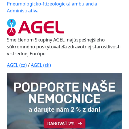
Pneumologicko-ftizeologická ambulancia
Administratíva
Sme členom Skupiny AGEL, najúspešnejšieho
súkromného poskytovateľa zdravotnej starostlivosti
v strednej Európe.
AGEL (cz)
/
AGEL (sk)