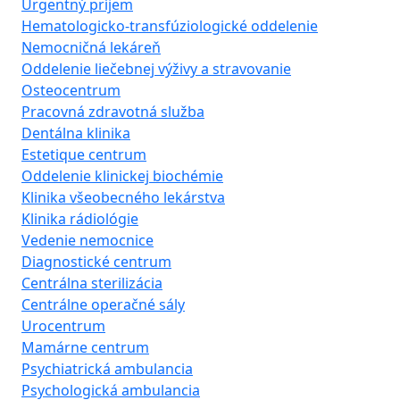
Urgentný príjem
Hematologicko-transfúziologické oddelenie
Nemocničná lekáreň
Oddelenie liečebnej výživy a stravovanie
Osteocentrum
Pracovná zdravotná služba
Dentálna klinika
Estetique centrum
Oddelenie klinickej biochémie
Klinika všeobecného lekárstva
Klinika rádiológie
Vedenie nemocnice
Diagnostické centrum
Centrálna sterilizácia
Centrálne operačné sály
Urocentrum
Mamárne centrum
Psychiatrická ambulancia
Psychologická ambulancia