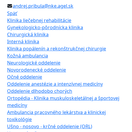
andrej.pribula@nke.agel.sk
Späť
Klinika liečebnej rehabilitácie
Gynekologicko-pôrodnícka klinika
Chirurgická klinika
Interná klinika
Klinika popálenín a rekonštrukčnej chirurgie
Kožná ambulancia
Neurologické oddelenie
Novorodenecké oddelenie
Očné oddelenie
Oddelenie anestézie a intenzívnej medicíny
Oddelenie dlhodobo chorých
Ortopédia - Klinika muskuloskeletálnej a športovej
medicíny
Ambulancia pracovného lekárstva a klinickej
toxikológie
Ušno - nosovo - krčné oddelenie (ORL)