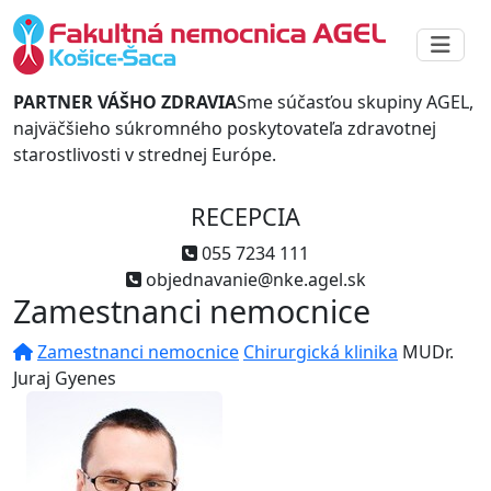
PARTNER VÁŠHO ZDRAVIA
Sme súčasťou skupiny AGEL,
najväčšieho súkromného poskytovateľa zdravotnej
starostlivosti v strednej Európe.
RECEPCIA
055 7234 111
objednavanie@nke.agel.sk
Zamestnanci nemocnice
Zamestnanci nemocnice
Chirurgická klinika
MUDr.
Juraj Gyenes