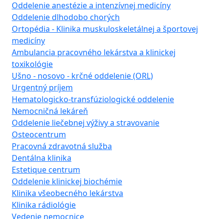
Oddelenie anestézie a intenzívnej medicíny
Oddelenie dlhodobo chorých
Ortopédia - Klinika muskuloskeletálnej a športovej
medicíny
Ambulancia pracovného lekárstva a klinickej
toxikológie
Ušno - nosovo - krčné oddelenie (ORL)
Urgentný príjem
Hematologicko-transfúziologické oddelenie
Nemocničná lekáreň
Oddelenie liečebnej výživy a stravovanie
Osteocentrum
Pracovná zdravotná služba
Dentálna klinika
Estetique centrum
Oddelenie klinickej biochémie
Klinika všeobecného lekárstva
Klinika rádiológie
Vedenie nemocnice