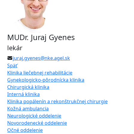
MUDr. Juraj Gyenes
lekár
juraj.gyenes@nke.agel.sk
Späť
Klinika liečebnej rehabilitácie
Gynekologicko-pôrodnícka klinika
Chirurgická klinika
Interná klinika
Klinika popálenín a rekonštrukčnej chirurgie
Kožná ambulancia
Neurologické oddelenie
Novorodenecké oddelenie
Očné oddelenie