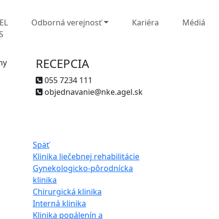
EL
Odborná verejnosť
Kariéra
Médiá
S
RECEPCIA
ny
055 7234 111
objednavanie@nke.agel.sk
Späť
Klinika liečebnej rehabilitácie
Gynekologicko-pôrodnícka
klinika
Chirurgická klinika
Interná klinika
Klinika popálenín a