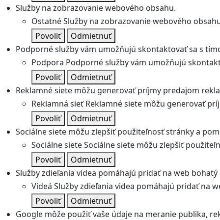
Služby na zobrazovanie webového obsahu.
Ostatné
Služby na zobrazovanie webového obsahu
Povoliť
Odmietnuť
Podporné služby vám umožňujú skontaktovať sa s tímo
Podpora
Podporné služby vám umožňujú skontakto
Povoliť
Odmietnuť
Reklamné siete môžu generovať príjmy predajom rekl
Reklamná sieť
Reklamné siete môžu generovať prí
Povoliť
Odmietnuť
Sociálne siete môžu zlepšiť použiteľnosť stránky a pom
Sociálne siete
Sociálne siete môžu zlepšiť použite
Povoliť
Odmietnuť
Služby zdieľania videa pomáhajú pridať na web bohatý o
Videá
Služby zdieľania videa pomáhajú pridať na we
Povoliť
Odmietnuť
Google môže použiť vaše údaje na meranie publika, re