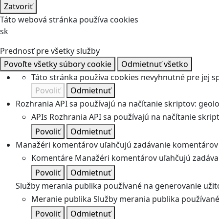
Zatvoriť
Táto webová stránka používa cookies
sk
Prednosť pre všetky služby
Povoľte všetky súbory cookie
Odmietnuť všetko
Táto stránka používa cookies nevyhnutné pre jej 
Povoliť
Odmietnuť
Rozhrania API sa používajú na načítanie skriptov: geolok
APIs
Rozhrania API sa používajú na načítanie skripto
Povoliť
Odmietnuť
Manažéri komentárov uľahčujú zadávanie komentárov 
Komentáre
Manažéri komentárov uľahčujú zadávan
Povoliť
Odmietnuť
Služby merania publika používané na generovanie užitoč
Meranie publika
Služby merania publika používané 
Povoliť
Odmietnuť