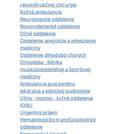
rekonštrukčnej chirurgie
Kožná ambulancia
Neurologické oddelenie
Novorodenecké oddelenie
Očné oddelenie
Oddelenie anestézie a intenzívnej
medicíny
Oddelenie dlhodobo chorých
Ortopédia - Klinika
muskuloskeletálnej a športovej
medicíny
Ambulancia pracovného
lekárstva a klinickej toxikológie
Ušno - nosovo - krčné oddelenie
(ORL)
Urgentný príjem
Hematologicko-transfúziologické
oddelenie