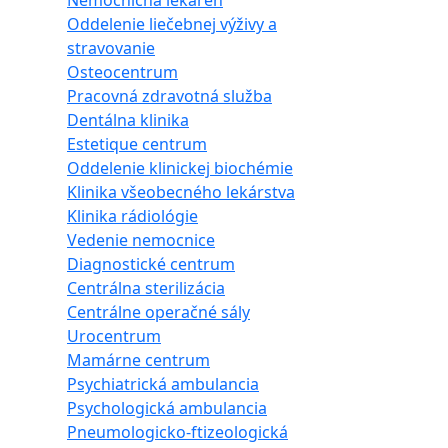
Nemocničná lekáreň
Oddelenie liečebnej výživy a
stravovanie
Osteocentrum
Pracovná zdravotná služba
Dentálna klinika
Estetique centrum
Oddelenie klinickej biochémie
Klinika všeobecného lekárstva
Klinika rádiológie
Vedenie nemocnice
Diagnostické centrum
Centrálna sterilizácia
Centrálne operačné sály
Urocentrum
Mamárne centrum
Psychiatrická ambulancia
Psychologická ambulancia
Pneumologicko-ftizeologická