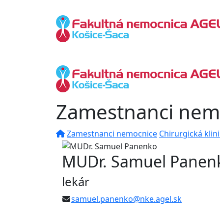
Zamestnanci nem
Zamestnanci nemocnice
Chirurgická klin
MUDr. Samuel Panen
lekár
samuel.panenko@nke.agel.sk