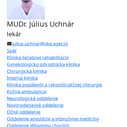
MUDr. Július Uchnár
lekár
julius.uchnar@nke.agel.sk
Späť
Klinika liečebnej rehabilitácie
Gynekologicko-pôrodnícka klinika
Chirurgická klinika
Interná klinika
Klinika popálenín a rekonštrukčnej chirurgie
Kožná ambulancia
Neurologické oddelenie
Novorodenecké oddelenie
Očné oddelenie
Oddelenie anestézie a intenzívnej medicíny
Oddelenie dlhodobo chorých