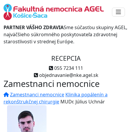
PARTNER VÁŠHO ZDRAVIA
Sme súčasťou skupiny AGEL,
najväčšieho súkromného poskytovateľa zdravotnej
starostlivosti v strednej Európe.
RECEPCIA
055 7234 111
objednavanie@nke.agel.sk
Zamestnanci nemocnice
Zamestnanci nemocnice
Klinika popálenín a
rekonštrukčnej chirurgie
MUDr. Július Uchnár