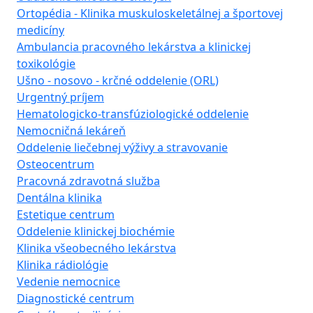
Ortopédia - Klinika muskuloskeletálnej a športovej
medicíny
Ambulancia pracovného lekárstva a klinickej
toxikológie
Ušno - nosovo - krčné oddelenie (ORL)
Urgentný príjem
Hematologicko-transfúziologické oddelenie
Nemocničná lekáreň
Oddelenie liečebnej výživy a stravovanie
Osteocentrum
Pracovná zdravotná služba
Dentálna klinika
Estetique centrum
Oddelenie klinickej biochémie
Klinika všeobecného lekárstva
Klinika rádiológie
Vedenie nemocnice
Diagnostické centrum