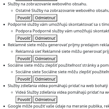
Služby na zobrazovanie webového obsahu.
Ostatné
Služby na zobrazovanie webového obsahu
Povoliť
Odmietnuť
Podporné služby vám umožňujú skontaktovať sa s tímo
Podpora
Podporné služby vám umožňujú skontakto
Povoliť
Odmietnuť
Reklamné siete môžu generovať príjmy predajom rekl
Reklamná sieť
Reklamné siete môžu generovať prí
Povoliť
Odmietnuť
Sociálne siete môžu zlepšiť použiteľnosť stránky a pom
Sociálne siete
Sociálne siete môžu zlepšiť použite
Povoliť
Odmietnuť
Služby zdieľania videa pomáhajú pridať na web bohatý o
Videá
Služby zdieľania videa pomáhajú pridať na we
Povoliť
Odmietnuť
Google môže použiť vaše údaje na meranie publika, re