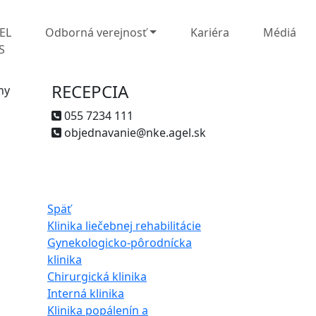
EL
Odborná verejnosť
Kariéra
Médiá
S
RECEPCIA
ny
055 7234 111
objednavanie@nke.agel.sk
Späť
Klinika liečebnej rehabilitácie
Gynekologicko-pôrodnícka
klinika
Chirurgická klinika
Interná klinika
Klinika popálenín a