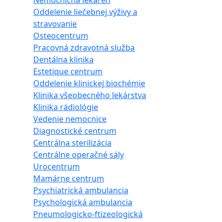
Nemocničná lekáreň
Oddelenie liečebnej výživy a
stravovanie
Osteocentrum
Pracovná zdravotná služba
Dentálna klinika
Estetique centrum
Oddelenie klinickej biochémie
Klinika všeobecného lekárstva
Klinika rádiológie
Vedenie nemocnice
Diagnostické centrum
Centrálna sterilizácia
Centrálne operačné sály
Urocentrum
Mamárne centrum
Psychiatrická ambulancia
Psychologická ambulancia
Pneumologicko-ftizeologická