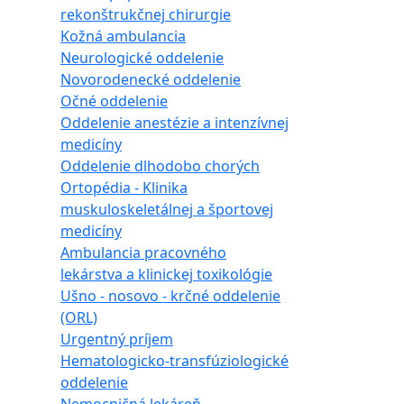
rekonštrukčnej chirurgie
Kožná ambulancia
Neurologické oddelenie
Novorodenecké oddelenie
Očné oddelenie
Oddelenie anestézie a intenzívnej
medicíny
Oddelenie dlhodobo chorých
Ortopédia - Klinika
muskuloskeletálnej a športovej
medicíny
Ambulancia pracovného
lekárstva a klinickej toxikológie
Ušno - nosovo - krčné oddelenie
(ORL)
Urgentný príjem
Hematologicko-transfúziologické
oddelenie