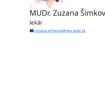
MUDr. Zuzana Šimko
lekár
zuzana.simkova@nke.agel.sk