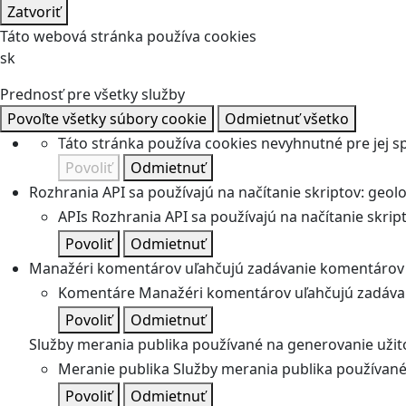
Zatvoriť
Táto webová stránka používa cookies
sk
Prednosť pre všetky služby
Povoľte všetky súbory cookie
Odmietnuť všetko
Táto stránka používa cookies nevyhnutné pre jej 
Povoliť
Odmietnuť
Rozhrania API sa používajú na načítanie skriptov: geolok
APIs
Rozhrania API sa používajú na načítanie skripto
Povoliť
Odmietnuť
Manažéri komentárov uľahčujú zadávanie komentárov 
Komentáre
Manažéri komentárov uľahčujú zadávan
Povoliť
Odmietnuť
Služby merania publika používané na generovanie užitoč
Meranie publika
Služby merania publika používané 
Povoliť
Odmietnuť