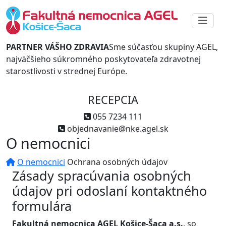
PARTNER VÁŠHO ZDRAVIA
Sme súčasťou skupiny AGEL,
najväčšieho súkromného poskytovateľa zdravotnej
starostlivosti v strednej Európe.
RECEPCIA
055 7234 111
objednavanie@nke.agel.sk
O nemocnici
O nemocnici
Ochrana osobných údajov
Zásady spracúvania osobných
údajov pri odoslaní kontaktného
formulára
Fakultná nemocnica AGEL Košice-Šaca a.s.
, so