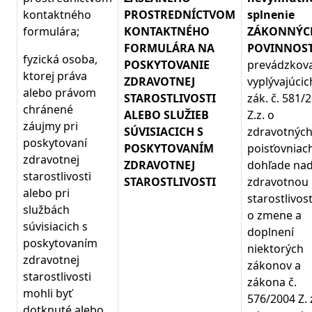
kontaktného
PROSTREDNÍCTVOM
splnenie
formulára;
KONTAKTNÉHO
ZÁKONNÝC
FORMULÁRA NA
POVINNOST
fyzická osoba,
POSKYTOVANIE
prevádzkova
ktorej práva
ZDRAVOTNEJ
vyplývajúcic
alebo právom
STAROSTLIVOSTI
zák. č. 581/
chránené
ALEBO SLUŽIEB
Z.z. o
záujmy pri
SÚVISIACICH S
zdravotnýc
poskytovaní
POSKYTOVANÍM
poisťovniac
zdravotnej
ZDRAVOTNEJ
dohľade na
starostlivosti
STAROSTLIVOSTI
zdravotnou
alebo pri
starostlivos
službách
o zmene a
súvisiacich s
doplnení
poskytovaním
niektorých
zdravotnej
zákonov a
starostlivosti
zákona č.
mohli byť
576/2004 Z. 
dotknuté alebo