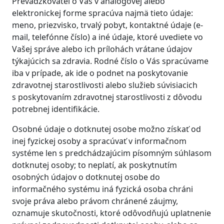
Prevádzkovateľ o Vás v analógovej alebo
elektronickej forme spracúva najmä tieto údaje:
meno, priezvisko, trvalý pobyt, kontaktné údaje (e-
mail, telefónne číslo) a iné údaje, ktoré uvediete vo
Vašej správe alebo ich prílohách vrátane údajov
týkajúcich sa zdravia. Rodné číslo o Vás spracúvame
iba v prípade, ak ide o podnet na poskytovanie
zdravotnej starostlivosti alebo služieb súvisiacich
s poskytovaním zdravotnej starostlivosti z dôvodu
potrebnej identifikácie.
Osobné údaje o dotknutej osobe možno získať od
inej fyzickej osoby a spracúvať v informačnom
systéme len s predchádzajúcim písomným súhlasom
dotknutej osoby; to neplatí, ak poskytnutím
osobných údajov o dotknutej osobe do
informačného systému iná fyzická osoba chráni
svoje práva alebo právom chránené záujmy,
oznamuje skutočnosti, ktoré odôvodňujú uplatnenie