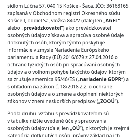
sídlom Lúčna 57, 040 15 Košice - Šaca, IČO: 36168165,
zapísaná v Obchodnom registri Okresného súdu
Košice I, oddiel Sa, vložka 840/V (ďalej len „
AGEL
“
alebo „
prevádzkovateľ
“) ako prevádzkovateľ
osobných údajov získava a spracúva osobné údaje
dotknutých osôb, ktorým týmto poskytuje
informácie v zmysle Nariadenia Európskeho
parlamentu a Rady (EÚ) 2016/679 z 27.04.2016 o
ochrane fyzických osôb pri spracúvaní osobných
údajov a o voľnom pohybe takýchto údajov, ktorým
sa zrušuje smernica 95/46/ES („
nariadenie
GDPR
“) a
s ohľadom na zákon č. 18/2018 Z.z. o ochrane
osobných údajov a o zmene a doplnení niektorých
zákonov v znení neskorších predpisov („
ZOOÚ
“).
Podľa druhu vzťahu s prevádzkovateľom sú
v tabuľke nižšie uvedené účely spracovania
osobných údajov (ďalej len „
OÚ
“), z ktorých je zrejmá
kategória dotknutých osôb, právny základ na ich