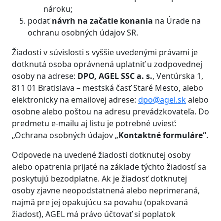
nároku;
podať
návrh na začatie konania
na Úrade na
ochranu osobných údajov SR.
Žiadosti v súvislosti s vyššie uvedenými právami je
dotknutá osoba oprávnená uplatniť u zodpovednej
osoby na adrese:
DPO, AGEL SSC a. s.
, Ventúrska 1,
811 01 Bratislava – mestská časť Staré Mesto, alebo
elektronicky na emailovej adrese:
dpo@agel.sk
alebo
osobne alebo poštou na adresu prevádzkovateľa. Do
predmetu e-mailu aj listu je potrebné uviesť:
„Ochrana osobných údajov „
Kontaktné formuláre“
.
Odpovede na uvedené žiadosti dotknutej osoby
alebo opatrenia prijaté na základe týchto žiadostí sa
poskytujú bezodplatne. Ak je žiadosť dotknutej
osoby zjavne neopodstatnená alebo neprimeraná,
najmä pre jej opakujúcu sa povahu (opakovaná
žiadosť), AGEL má právo účtovať si poplatok