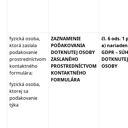
fyzická osoba,
ZAZNAMENIE
čl. 6 ods. 1
ktorá zaslala
POĎAKOVANIA
a) nariaden
poďakovanie
DOTKNUTEJ OSOBY
GDPR – SÚ
prostredníctvom
ZASLANÉHO
DOTKNUTE
kontaktného
PROSTREDNÍCTVOM
OSOBY
formulára;
KONTAKTNÉHO
FORMULÁRA
fyzická osoba,
ktorej sa
poďakovanie
týka