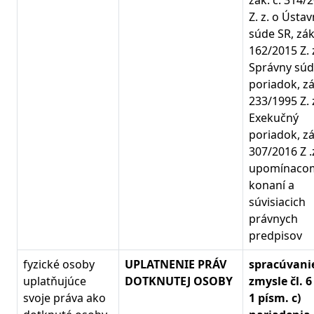
zák. č. 314/
Z. z. o Úst
súde SR, zák.
162/2015 Z. 
Správny sú
poriadok, zá
233/1995 Z. 
Exekučný
poriadok, zá
307/2016 Z .
upomínaco
konaní a
súvisiacich
právnych
predpisov
fyzické osoby
UPLATNENIE PRÁV
spracúvanie
uplatňujúce
DOTKNUTEJ OSOBY
zmysle čl. 6
svoje práva ako
1 písm. c)