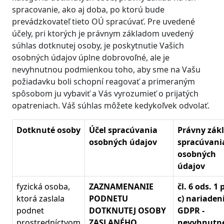
spracovanie, ako aj doba, po ktorú bude
prevádzkovateľ tieto OÚ spracúvať. Pre uvedené
účely, pri ktorých je právnym základom uvedený
súhlas dotknutej osoby, je poskytnutie Vašich
osobných údajov úplne dobrovoľné, ale je
nevyhnutnou podmienkou toho, aby sme na Vašu
požiadavku boli schopní reagovať a primeraným
spôsobom ju vybaviť a Vás vyrozumieť o prijatých
opatreniach. Váš súhlas môžete kedykoľvek odvolať.
Dotknuté osoby
Účel spracúvania
Právny zák
osobných údajov
spracúvani
osobných
údajov
fyzická osoba,
ZAZNAMENANIE
čl. 6 ods. 1
ktorá zaslala
PODNETU
c) nariaden
podnet
DOTKNUTEJ OSOBY
GDPR -
prostredníctvom
ZASLANÉHO
nevyhnutn