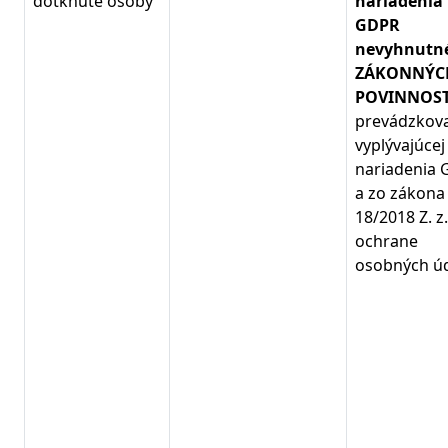
dotknuté osoby
nariadenia
GDPR
nevyhnutn
ZÁKONNÝC
POVINNOST
prevádzkova
vyplývajúcej
nariadenia
a zo zákona 
18/2018 Z. z.
ochrane
osobných ú