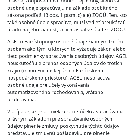
právnej zodpovednosti dotknutej osoby, alebo sa
osobné údaje spracúvajú na základe osobitného
zákona podľa § 13 ods. 1 písm. c) a e) ZOOÚ. Ten, kto
také osobné údaje spracúva, musí vedieť preukázať
úradu na jeho žiadosť, že ich získal v súlade s ZOOÚ.
AGEL nesprístupňuje osobné údaje žiadnym tretím
osobám ako tým, u ktorých to vyžaduje zákon alebo
tieto podmienky spracúvania osobných údajov. AGEL
neuskutočňuje prenos osobných údajov do tretích
krajín (mimo Európskej únie / Európskeho
hospodárskeho priestoru). AGEL nespracúva
osobné údaje pre účely vykonávania
automatizovaného rozhodovania, vrátane
profilovania.
V prípade, ak je pri niektorom z účelov spracúvania
právnym základom pre spracúvanie osobných
údajov plnenie zmluvy, poskytnutie týchto údajov
predstavuje zmluvnú požiadavku pre plnenie