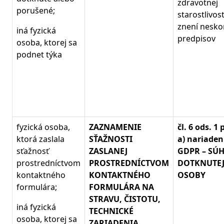
zdravotnej
porušené;
starostlivost
znení nesko
iná fyzická
predpisov
osoba, ktorej sa
podnet týka
fyzická osoba,
ZAZNAMENIE
čl. 6 ods. 1
ktorá zaslala
SŤAŽNOSTI
a) nariaden
sťažnosť
ZASLANEJ
GDPR – SÚ
prostredníctvom
PROSTREDNÍCTVOM
DOTKNUTE
kontaktného
KONTAKTNÉHO
OSOBY
formulára;
FORMULÁRA NA
STRAVU, ČISTOTU,
iná fyzická
TECHNICKÉ
osoba, ktorej sa
ZARIADENIA,