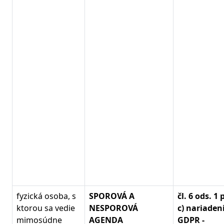
fyzická osoba, s
SPOROVÁ A
čl. 6 ods. 1
ktorou sa vedie
NESPOROVÁ
c) nariaden
mimosúdne
AGENDA
GDPR -