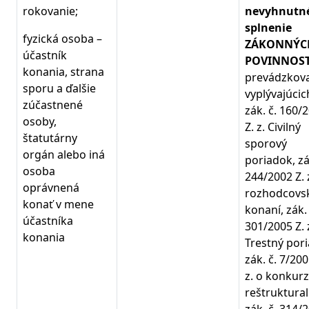
rokovanie;
nevyhnutn
splnenie
fyzická osoba –
ZÁKONNÝC
účastník
POVINNOST
konania, strana
prevádzkova
sporu a ďalšie
vyplývajúcic
zúčastnené
zák. č. 160/
osoby,
Z. z. Civilný
štatutárny
sporový
orgán alebo iná
poriadok, zá
osoba
244/2002 Z. 
oprávnená
rozhodcov
konať v mene
konaní, zák. 
účastníka
301/2005 Z. 
konania
Trestný por
zák. č. 7/200
z. o konkurz
reštrukturali