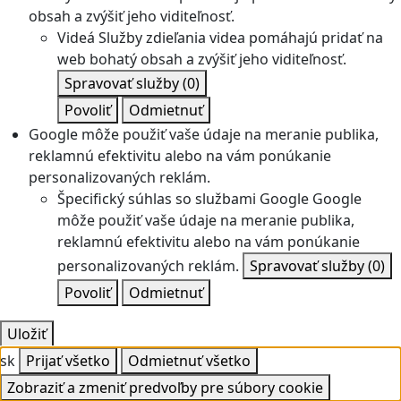
obsah a zvýšiť jeho viditeľnosť.
Videá
Služby zdieľania videa pomáhajú pridať na
web bohatý obsah a zvýšiť jeho viditeľnosť.
Spravovať služby
(0)
Povoliť
Odmietnuť
Google môže použiť vaše údaje na meranie publika,
reklamnú efektivitu alebo na vám ponúkanie
personalizovaných reklám.
Špecifický súhlas so službami Google
Google
môže použiť vaše údaje na meranie publika,
reklamnú efektivitu alebo na vám ponúkanie
personalizovaných reklám.
Spravovať služby
(0)
Povoliť
Odmietnuť
Uložiť
sk
Prijať všetko
Odmietnuť všetko
Zobraziť a zmeniť predvoľby pre súbory cookie