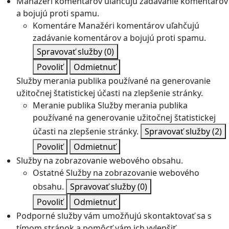
Manažéri komentárov uľahčujú zadávanie komentárov
a bojujú proti spamu.
Komentáre
Manažéri komentárov uľahčujú
zadávanie komentárov a bojujú proti spamu.
Spravovať služby
(0)
Povoliť
Odmietnuť
Služby merania publika používané na generovanie
užitočnej štatistickej účasti na zlepšenie stránky.
Meranie publika
Služby merania publika
používané na generovanie užitočnej štatistickej
účasti na zlepšenie stránky.
Spravovať služby
(2)
Povoliť
Odmietnuť
Služby na zobrazovanie webového obsahu.
Ostatné
Služby na zobrazovanie webového
obsahu.
Spravovať služby
(0)
Povoliť
Odmietnuť
Podporné služby vám umožňujú skontaktovať sa s
tímom stránok a pomôcť vám ich vylepšiť.