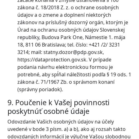
začatie konania v zmysle ustanovenia § 100
zákona č. 18/2018 Z. z. o ochrane osobných
údajov a o zmene a doplnení niektorých
zákonov na príslušný dozorný orgán, ktorým je
Úrad na ochranu osobných údajov Slovenskej
republiky, Budova Park One, Námestie 1. mája
18, 811 06 Bratislava; tel. číslo: +421 /2/ 3231
3214; mail:
statny.dozor@pdp.gov.sk
,
https://dataprotection.gov.sk. V prípade
podania návrhu elektronickou formou je
potrebné, aby spĺňal náležitosti podľa § 19 ods. 1
zákona č. 71/1967 Zb. o správnom konaní
(správny poriadok).
9. Poučenie k Vašej povinnosti
poskytnúť osobné údaje
Odovzdanie Vašich osobných údajov na účely
uvedené v bode 3 písm. a) a b), ako aj rozsah takto
odovzdaných informácií je výlučne Vašou slobodnou