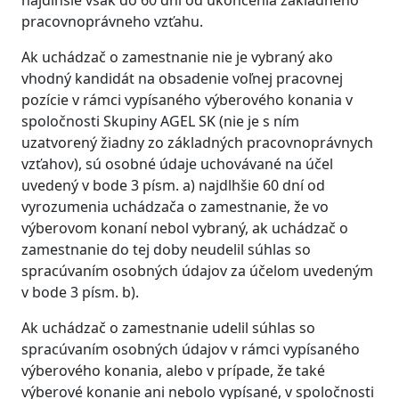
najdlhšie však do 60 dní od ukončenia základného
pracovnoprávneho vzťahu.
Ak uchádzač o zamestnanie nie je vybraný ako
vhodný kandidát na obsadenie voľnej pracovnej
pozície v rámci vypísaného výberového konania v
spoločnosti Skupiny AGEL SK (nie je s ním
uzatvorený žiadny zo základných pracovnoprávnych
vzťahov), sú osobné údaje uchovávané na účel
uvedený v bode 3 písm. a) najdlhšie 60 dní od
vyrozumenia uchádzača o zamestnanie, že vo
výberovom konaní nebol vybraný, ak uchádzač o
zamestnanie do tej doby neudelil súhlas so
spracúvaním osobných údajov za účelom uvedeným
v bode 3 písm. b).
Ak uchádzač o zamestnanie udelil súhlas so
spracúvaním osobných údajov v rámci vypísaného
výberového konania, alebo v prípade, že také
výberové konanie ani nebolo vypísané, v spoločnosti