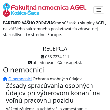
PARTNER VÁŠHO ZDRAVIA
Sme súčasťou skupiny AGEL,
najväčšieho súkromného poskytovateľa zdravotnej
starostlivosti v strednej Európe.
RECEPCIA
055 7234 111
objednavanie@nke.agel.sk
O nemocnici
O nemocnici
Ochrana osobných údajov
Zásady spracúvania osobných
údajov pri výberovom konaní na
voľnú pracovnú pozíciu
Vážení záujemci a uchádzači o zamestnanie,