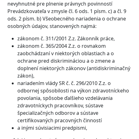
nevyhnutné pre plnenie právnych povinností
Prevádzkovateľa v zmysle čl. 6 ods. 1 písm. c) a čl. 9
ods. 2 písm. b) Všeobecného nariadenia o ochrane
osobných údajov, stanovených najmä:
zákonom č. 311/2001 Z.z. Zákonník práce,
zákonom č. 365/2004 Z.z. o rovnakom
zaobchádzaní v niektorých oblastiach a o
ochrane pred diskrimináciou a o zmene a
doplnení niektorých zákonov (antidiskriminačný
zákon),
nariadením vlády SR č. č. 296/2010 Z.z. o
odbornej spôsobilosti na výkon zdravotníckeho
povolania, spôsobe ďalšieho vzdelávania
zdravotníckych pracovníkov, sústave
špecializačných odborov a sústave
certifikovaných pracovných činností
a inými súvisiacimi predpismi,