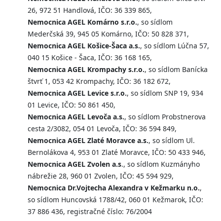
26, 972 51 Handlová, IČO: 36 339 865,
Nemocnica AGEL Komárno s.r.o.
, so sídlom
Mederčská 39, 945 05 Komárno, IČO: 50 828 371,
Nemocnica AGEL Košice-Šaca a.s.
, so sídlom Lúčna 57,
040 15 Košice - Šaca, IČO: 36 168 165,
Nemocnica AGEL Krompachy s.r.o.
, so sídlom Banícka
štvrť 1, 053 42 Krompachy, IČO: 36 182 672,
Nemocnica AGEL Levice s.r.o.
, so sídlom SNP 19, 934
01 Levice, IČO: 50 861 450,
Nemocnica AGEL Levoča a.s.
, so sídlom Probstnerova
cesta 2/3082, 054 01 Levoča, IČO: 36 594 849,
Nemocnica AGEL Zlaté Moravce a.s.
, so sídlom Ul.
Bernolákova 4, 953 01 Zlaté Moravce, IČO: 50 433 946,
Nemocnica AGEL Zvolen a.s
., so sídlom Kuzmányho
nábrežie 28, 960 01 Zvolen, IČO: 45 594 929,
Nemocnica Dr.Vojtecha Alexandra v Kežmarku n.o.
,
so sídlom Huncovská 1788/42, 060 01 Kežmarok, IČO:
37 886 436, registračné číslo: 76/2004