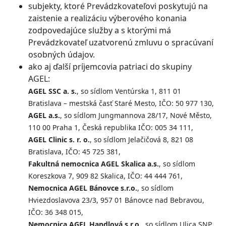
subjekty, ktoré Prevádzkovateľovi poskytujú na
zaistenie a realizáciu výberového konania
zodpovedajúce služby a s ktorými má
Prevádzkovateľ uzatvorenú zmluvu o spracúvaní
osobných údajov.
ako aj ďalší príjemcovia patriaci do skupiny
AGEL:
AGEL SSC a. s.
, so sídlom Ventúrska 1, 811 01
Bratislava – mestská časť Staré Mesto, IČO: 50 977 130,
AGEL a.s.
, so sídlom Jungmannova 28/17, Nové Město,
110 00 Praha 1, Česká republika IČO: 005 34 111,
AGEL Clinic s. r. o.
, so sídlom Jelačičová 8, 821 08
Bratislava, IČO: 45 725 381,
Fakultná nemocnica AGEL Skalica a.s.
, so sídlom
Koreszkova 7, 909 82 Skalica, IČO: 44 444 761,
Nemocnica AGEL Bánovce s.r.o.
, so sídlom
Hviezdoslavova 23/3, 957 01 Bánovce nad Bebravou,
IČO: 36 348 015,
Nemocnica AGEL Handlová s.r.o.
, so sídlom Ulica SNP