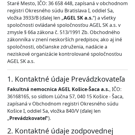
Staré Mesto, IČO: 36 658 448, zapísaná v obchodnom
registri Okresného súdu Bratislava I, oddiel Sa,
vložka 3933/B (ďalej len „
AGEL SK a.s.
“) a všetky
spoločnosti ovládané spoločnosťou AGEL SK a.s. v
zmysle § 66a zákona č. 513/1991 Zb. Obchodného
zákonníka v znení neskorších predpisov, ako aj iné
spoločnosti, občianske združenia, nadácie a
neziskové organizácie kontrolované spoločnosťou
AGEL SK a.s.
1. Kontaktné údaje Prevádzkovateľa
Fakultná nemocnica AGEL Košice-Šaca a.s.
, IČO:
36168165, so sídlom Lúčna 57, 040 15 Košice - Šaca,
zapísaná v Obchodnom registri Okresného súdu
Košice I, oddiel Sa, vložka 840/V (ďalej len
„
Prevádzkovateľ
“).
2. Kontaktné údaje zodpovednej