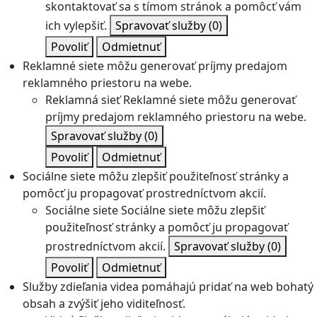
skontaktovať sa s tímom stránok a pomôcť vám
ich vylepšiť.
Spravovať služby
(0)
Povoliť
Odmietnuť
Reklamné siete môžu generovať príjmy predajom
reklamného priestoru na webe.
Reklamná sieť
Reklamné siete môžu generovať
príjmy predajom reklamného priestoru na webe.
Spravovať služby
(0)
Povoliť
Odmietnuť
Sociálne siete môžu zlepšiť použiteľnosť stránky a
pomôcť ju propagovať prostredníctvom akcií.
Sociálne siete
Sociálne siete môžu zlepšiť
použiteľnosť stránky a pomôcť ju propagovať
prostredníctvom akcií.
Spravovať služby
(0)
Povoliť
Odmietnuť
Služby zdieľania videa pomáhajú pridať na web bohatý
obsah a zvýšiť jeho viditeľnosť.