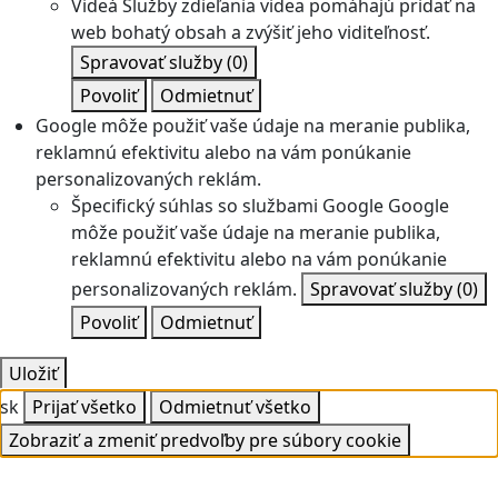
Videá
Služby zdieľania videa pomáhajú pridať na
web bohatý obsah a zvýšiť jeho viditeľnosť.
Spravovať služby
(0)
Povoliť
Odmietnuť
Google môže použiť vaše údaje na meranie publika,
reklamnú efektivitu alebo na vám ponúkanie
personalizovaných reklám.
Špecifický súhlas so službami Google
Google
môže použiť vaše údaje na meranie publika,
reklamnú efektivitu alebo na vám ponúkanie
personalizovaných reklám.
Spravovať služby
(0)
Povoliť
Odmietnuť
Uložiť
sk
Prijať všetko
Odmietnuť všetko
Zobraziť a zmeniť predvoľby pre súbory cookie