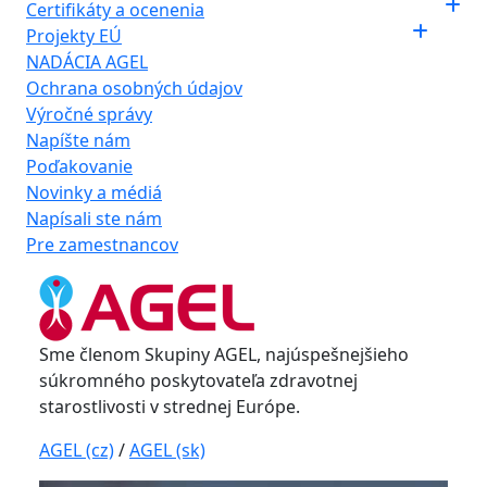
Certifikáty a ocenenia
Projekty EÚ
NADÁCIA AGEL
Ochrana osobných údajov
Výročné správy
Napíšte nám
Poďakovanie
Novinky a médiá
Napísali ste nám
Pre zamestnancov
Sme členom Skupiny AGEL, najúspešnejšieho
súkromného poskytovateľa zdravotnej
starostlivosti v strednej Európe.
AGEL (cz)
/
AGEL (sk)