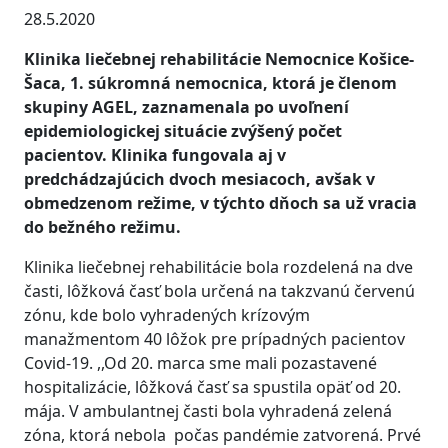
28.5.2020
Klinika liečebnej rehabilitácie Nemocnice Košice-
Šaca, 1. súkromná nemocnica, ktorá je členom
skupiny AGEL, zaznamenala po uvoľnení
epidemiologickej situácie zvýšený počet
pacientov. Klinika fungovala aj v
predchádzajúcich dvoch mesiacoch, avšak v
obmedzenom režime, v týchto dňoch sa už vracia
do bežného režimu.
Klinika liečebnej rehabilitácie bola rozdelená na dve
časti, lôžková časť bola určená na takzvanú červenú
zónu, kde bolo vyhradených krízovým
manažmentom 40 lôžok pre prípadných pacientov
Covid-19. ,,Od 20. marca sme mali pozastavené
hospitalizácie, lôžková časť sa spustila opäť od 20.
mája. V ambulantnej časti bola vyhradená zelená
zóna, ktorá nebola počas pandémie zatvorená. Prvé