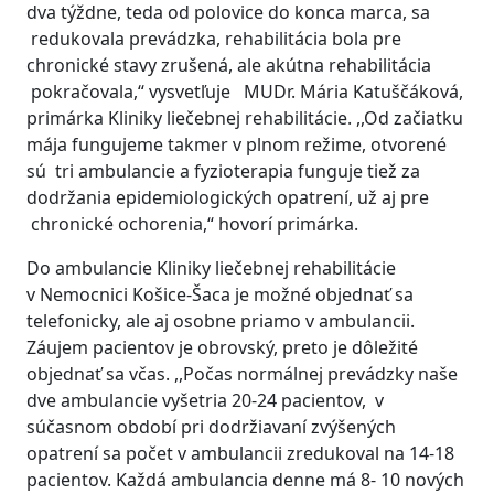
dva týždne, teda od polovice do konca marca, sa
redukovala prevádzka, rehabilitácia bola pre
chronické stavy zrušená, ale akútna rehabilitácia
pokračovala,“ vysvetľuje MUDr. Mária Katuščáková,
primárka Kliniky liečebnej rehabilitácie. ,,Od začiatku
mája fungujeme takmer v plnom režime, otvorené
sú tri ambulancie a fyzioterapia funguje tiež za
dodržania epidemiologických opatrení, už aj pre
chronické ochorenia,“ hovorí primárka.
Do ambulancie Kliniky liečebnej rehabilitácie
v Nemocnici Košice-Šaca je možné objednať sa
telefonicky, ale aj osobne priamo v ambulancii.
Záujem pacientov je obrovský, preto je dôležité
objednať sa včas. ,,Počas normálnej prevádzky naše
dve ambulancie vyšetria 20-24 pacientov, v
súčasnom období pri dodržiavaní zvýšených
opatrení sa počet v ambulancii zredukoval na 14-18
pacientov. Každá ambulancia denne má 8- 10 nových