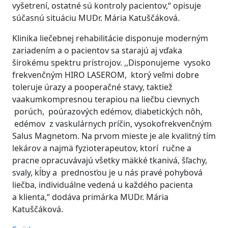
vyšetrení, ostatné sú kontroly pacientov,“ opisuje
súčasnú situáciu MUDr. Mária Katuščáková.
Klinika liečebnej rehabilitácie disponuje moderným
zariadením a o pacientov sa starajú aj vďaka
širokému spektru prístrojov. ,,Disponujeme vysoko
frekvenčným HIRO LASEROM, ktorý veľmi dobre
toleruje úrazy a pooperačné stavy, taktiež
vaakumkompresnou terapiou na liečbu cievnych
porúch, poúrazových edémov, diabetických nôh,
edémov z vaskulárnych príčin, vysokofrekvenčným
Salus Magnetom. Na prvom mieste je ale kvalitný tím
lekárov a najmä fyzioterapeutov, ktorí ručne a
pracne opracuvávajú všetky mäkké tkanivá, šľachy,
svaly, kĺby a prednosťou je u nás pravé pohybová
liečba, individuálne vedená u každého pacienta
a klienta,“ dodáva primárka MUDr. Mária
Katuščáková.