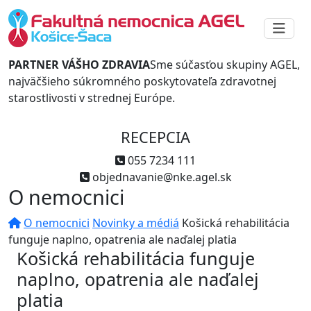
PARTNER VÁŠHO ZDRAVIA
Sme súčasťou skupiny AGEL,
najväčšieho súkromného poskytovateľa zdravotnej
starostlivosti v strednej Európe.
RECEPCIA
055 7234 111
objednavanie@nke.agel.sk
O nemocnici
O nemocnici
Novinky a médiá
Košická rehabilitácia
funguje naplno, opatrenia ale naďalej platia
Košická rehabilitácia funguje
naplno, opatrenia ale naďalej
platia