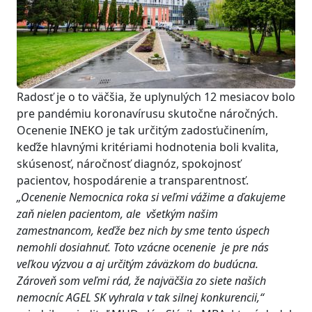
Radosť je o to väčšia, že uplynulých 12 mesiacov bolo
pre pandémiu koronavírusu skutočne náročných.
Ocenenie INEKO je tak určitým zadosťučinením,
keďže hlavnými kritériami hodnotenia boli kvalita,
skúsenosť, náročnosť diagnóz, spokojnosť
pacientov, hospodárenie a transparentnosť.
„Ocenenie Nemocnica roka si veľmi vážime a ďakujeme
zaň nielen pacientom, ale všetkým našim
zamestnancom, keďže bez nich by sme tento úspech
nemohli dosiahnuť. Toto vzácne ocenenie je pre nás
veľkou výzvou a aj určitým záväzkom do budúcna.
Zároveň som veľmi rád, že najväčšia zo siete našich
nemocníc AGEL SK vyhrala v tak silnej konkurencii,“