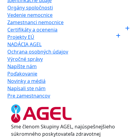
Identifikačné údaje
Orgány spoločnosti
Vedenie nemocnice
Zamestnanci nemocnice
Certifikáty a ocenenia
Projekty EÚ
NADÁCIA AGEL
Ochrana osobných údajov
Výročné správy
Napíšte nám
Poďakovanie
Novinky a médiá
Napísali ste nám
Pre zamestnancov
Sme členom Skupiny AGEL, najúspešnejšieho
súkromného poskytovateľa zdravotnej