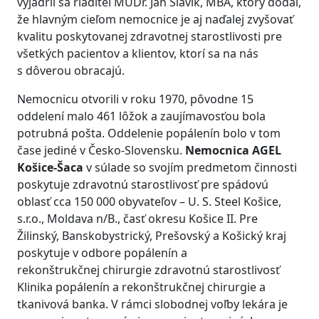
vyjadril sa riaditeľ MUDr. Ján Slávik, MBA, ktorý dodal,
že hlavným cieľom nemocnice je aj naďalej zvyšovať
kvalitu poskytovanej zdravotnej starostlivosti pre
všetkých pacientov a klientov, ktorí sa na nás
s dôverou obracajú.
Nemocnicu otvorili v roku 1970, pôvodne 15
oddelení malo 461 lôžok a zaujímavosťou bola
potrubná pošta. Oddelenie popálenín bolo v tom
čase jediné v Česko-Slovensku.
Nemocnica AGEL
Košice-Šaca
v súlade so svojím predmetom činnosti
poskytuje zdravotnú starostlivosť pre spádovú
oblasť cca 150 000 obyvateľov – U. S. Steel Košice,
s.r.o., Moldava n/B., časť okresu Košice II. Pre
Žilinský, Banskobystrický, Prešovský a Košický kraj
poskytuje v odbore popálenín a
rekonštrukčnej chirurgie zdravotnú starostlivosť
Klinika popálenín a rekonštrukčnej chirurgie a
tkanivová banka. V rámci slobodnej voľby lekára je