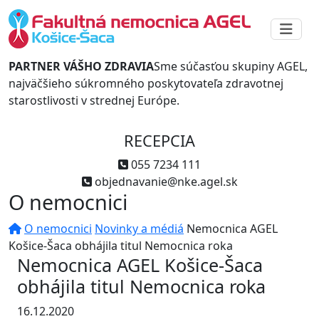
PARTNER VÁŠHO ZDRAVIA
Sme súčasťou skupiny AGEL,
najväčšieho súkromného poskytovateľa zdravotnej
starostlivosti v strednej Európe.
RECEPCIA
055 7234 111
objednavanie@nke.agel.sk
O nemocnici
O nemocnici
Novinky a médiá
Nemocnica AGEL
Košice-Šaca obhájila titul Nemocnica roka
Nemocnica AGEL Košice-Šaca
obhájila titul Nemocnica roka
16.12.2020