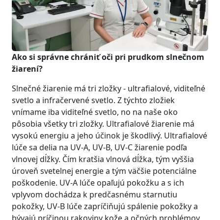
Ako si správne chrániť oči pri prudkom slnečnom
žiarení?
Slnečné žiarenie má tri zložky - ultrafialové, viditeľné
svetlo a infračervené svetlo. Z týchto zložiek
vnímame iba viditeľné svetlo, no na naše oko
pôsobia všetky tri zložky. Ultrafialové žiarenie má
vysokú energiu a jeho účinok je škodlivý. Ultrafialové
lúče sa delia na UV-A, UV-B, UV-C žiarenie podľa
vlnovej dĺžky. Čím kratšia vlnová dĺžka, tým vyššia
úroveň svetelnej energie a tým väčšie potenciálne
poškodenie. UV-A lúče opaľujú pokožku a s ich
vplyvom dochádza k predčasnému starnutiu
pokožky, UV-B lúče zapríčiňujú spálenie pokožky a
bývajú príčinou rakoviny kože a očných problémov,