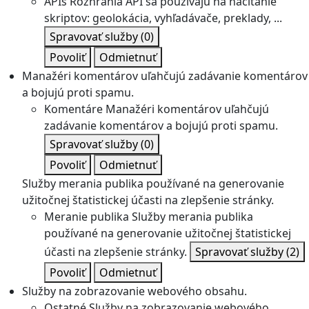
APIs
Rozhrania API sa používajú na načítanie
skriptov: geolokácia, vyhľadávače, preklady, ...
Spravovať služby
(0)
Povoliť
Odmietnuť
Manažéri komentárov uľahčujú zadávanie komentárov
a bojujú proti spamu.
Komentáre
Manažéri komentárov uľahčujú
zadávanie komentárov a bojujú proti spamu.
Spravovať služby
(0)
Povoliť
Odmietnuť
Služby merania publika používané na generovanie
užitočnej štatistickej účasti na zlepšenie stránky.
Meranie publika
Služby merania publika
používané na generovanie užitočnej štatistickej
účasti na zlepšenie stránky.
Spravovať služby
(2)
Povoliť
Odmietnuť
Služby na zobrazovanie webového obsahu.
Ostatné
Služby na zobrazovanie webového