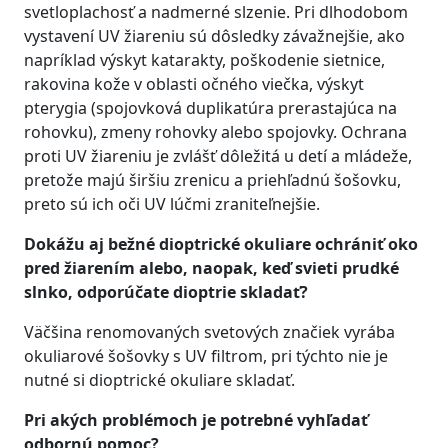
svetloplachosť a nadmerné slzenie. Pri dlhodobom
vystavení UV žiareniu sú dôsledky závažnejšie, ako
napríklad výskyt katarakty, poškodenie sietnice,
rakovina kože v oblasti očného viečka, výskyt
pterygia (spojovková duplikatúra prerastajúca na
rohovku), zmeny rohovky alebo spojovky. Ochrana
proti UV žiareniu je zvlášť dôležitá u detí a mládeže,
pretože majú širšiu zrenicu a priehľadnú šošovku,
preto sú ich oči UV lúčmi zraniteľnejšie.
Dokážu aj bežné dioptrické okuliare ochrániť oko
pred žiarením alebo, naopak, keď svieti prudké
slnko, odporúčate dioptrie skladať?
Väčšina renomovaných svetových značiek vyrába
okuliarové šošovky s UV filtrom, pri týchto nie je
nutné si dioptrické okuliare skladať.
Pri akých problémoch je potrebné vyhľadať
odbornú pomoc?