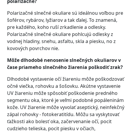
polarizačné?
Polarizačné slnečné okuliare sú ideálnou voľbou pre
šoférov, rybárov, lyžiarov a tak ďalej. To znamená,
pre každého, koho ruší zrkadlenie a odlesky.
Polarizačné slnečné okuliare pohlcujú odlesky z
vodnej hladiny, snehu, asfaltu, skla a piesku, no z
kovových povrchov nie.
Môže dlhodobé nenosenie slnečných okuliarov v
čase priameho slnečného žiarenia poškodiť zrak?
Dlhodobé vystavenie očí žiareniu môže poškodzovať
očné viečka, rohovku a šošovku. Akútne vystavenie
UV žiareniu môže spôsobiť poškodenie predného
segmentu oka, ktoré je veľmi podobné popáleninám
kože. UV žiarenie môže vyvolať aseptický, neinfekčný
zápal rohovky - fotokeratitídu. Môžu sa vyskytovať
ťažkosti ako bolesť oka, začervenanie očí, pocit
cudzieho telieska, pocit piesku v očiach,