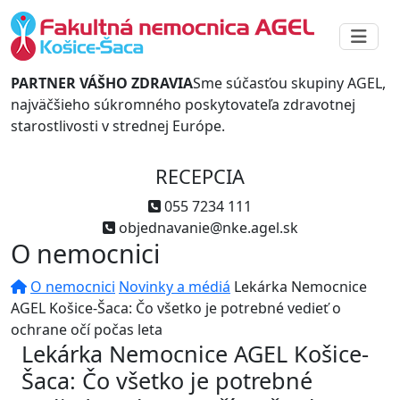
PARTNER VÁŠHO ZDRAVIA
Sme súčasťou skupiny AGEL,
najväčšieho súkromného poskytovateľa zdravotnej
starostlivosti v strednej Európe.
RECEPCIA
055 7234 111
objednavanie@nke.agel.sk
O nemocnici
O nemocnici
Novinky a médiá
Lekárka Nemocnice
AGEL Košice-Šaca: Čo všetko je potrebné vedieť o
ochrane očí počas leta
Lekárka Nemocnice AGEL Košice-
Šaca: Čo všetko je potrebné