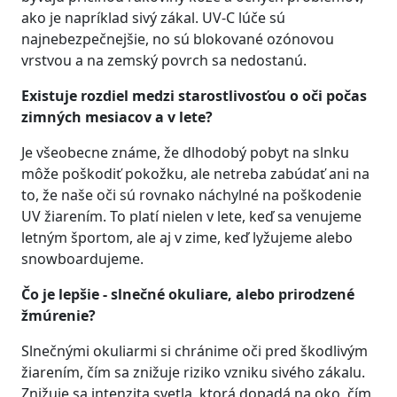
ako je napríklad sivý zákal. UV-C lúče sú
najnebezpečnejšie, no sú blokované ozónovou
vrstvou a na zemský povrch sa nedostanú.
Existuje rozdiel medzi starostlivosťou o oči počas
zimných mesiacov a v lete?
Je všeobecne známe, že dlhodobý pobyt na slnku
môže poškodiť pokožku, ale netreba zabúdať ani na
to, že naše oči sú rovnako náchylné na poškodenie
UV žiarením. To platí nielen v lete, keď sa venujeme
letným športom, ale aj v zime, keď lyžujeme alebo
snowboardujeme.
Čo je lepšie - slnečné okuliare, alebo prirodzené
žmúrenie?
Slnečnými okuliarmi si chránime oči pred škodlivým
žiarením, čím sa znižuje riziko vzniku sivého zákalu.
Znižuje sa intenzita svetla, ktorá dopadá na oko, čím