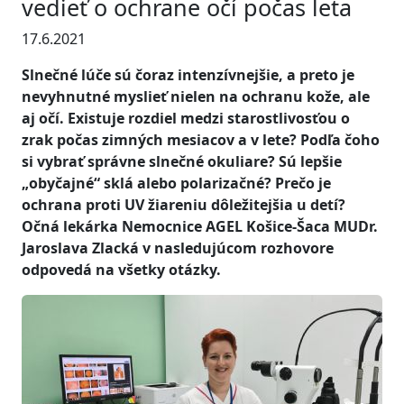
vedieť o ochrane očí počas leta
17.6.2021
Slnečné lúče sú čoraz intenzívnejšie, a preto je
nevyhnutné myslieť nielen na ochranu kože, ale
aj očí. Existuje rozdiel medzi starostlivosťou o
zrak počas zimných mesiacov a v lete? Podľa čoho
si vybrať správne slnečné okuliare? Sú lepšie
„obyčajné“ sklá alebo polarizačné? Prečo je
ochrana proti UV žiareniu dôležitejšia u detí?
Očná lekárka Nemocnice AGEL Košice-Šaca MUDr.
Jaroslava Zlacká v nasledujúcom rozhovore
odpovedá na všetky otázky.