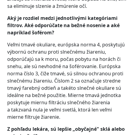
sa eliminuje slzenie a žmúrenie očí.
Aký je rozdiel medzi jednotlivými kategóriami
filtrov. Aké odporúčate na bežné nosenie a aké
napríklad šoférom?
Veľmi tmavé okuliare, európska norma 4, poskytujú
výbornú ochranu proti slnečnému žiareniu,
odporúčajú sa k moru, počas pobytu na horách či
snehu, ale sú nevhodné na šoférovanie. Európska
norma číslo 3, čiže tmavé, sú silnou ochranou proti
slnečnému žiareniu. Číslom 2 sa označuje stredne
tmavý farebný odtieň a takéto slnečné okuliare sú
ideálne na bežné použitie. Mierne tmavá jednotka
poskytuje miernu filtráciu slnečného žiarenia
a takzvaná nula je veľmi svetlá, ktorá len veľmi
mierne filtruje žiarenie.
Z pohľadu lekára, sú lepšie „obyčajné" sklá alebo