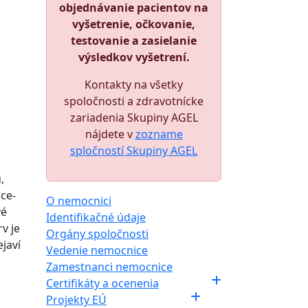
objednávanie pacientov na
vyšetrenie, očkovanie,
testovanie a zasielanie
výsledkov vyšetrení.
Kontakty na všetky
spoločnosti a zdravotnícke
zariadenia Skupiny AGEL
nájdete v
zozname
spločností Skupiny AGEL
,
ce-
O nemocnici
vé
Identifikačné údaje
v je
Orgány spoločnosti
javí
Vedenie nemocnice
Zamestnanci nemocnice
Certifikáty a ocenenia
Projekty EÚ