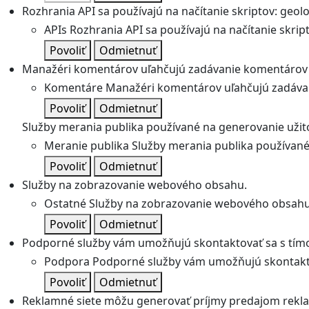
Rozhrania API sa používajú na načítanie skriptov: geolok
APIs
Rozhrania API sa používajú na načítanie skripto
Povoliť
Odmietnuť
Manažéri komentárov uľahčujú zadávanie komentárov 
Komentáre
Manažéri komentárov uľahčujú zadávan
Povoliť
Odmietnuť
Služby merania publika používané na generovanie užitoč
Meranie publika
Služby merania publika používané 
Povoliť
Odmietnuť
Služby na zobrazovanie webového obsahu.
Ostatné
Služby na zobrazovanie webového obsahu
Povoliť
Odmietnuť
Podporné služby vám umožňujú skontaktovať sa s tímo
Podpora
Podporné služby vám umožňujú skontakto
Povoliť
Odmietnuť
Reklamné siete môžu generovať príjmy predajom rekl