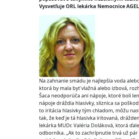
Vysvetľuje ORL lekárka Nemocnice AGEL 
Na zahnanie smädu je najlepšia voda alebo
ktorá by mala byť vlažná alebo izbová, ro
Šaca neodporúča ani nápoje, ktoré boli le
nápoje dráždia hlasivky, sliznica sa poškod
to iritácia hlasivky tým chladom, môžu nas
tak, že keď je tá hlasivka iritovaná, drážde
lekárka MUDr. Valéria Doláková, ktorá ďal
odborníka. „Ak to zachrípnutie trvá už pár 