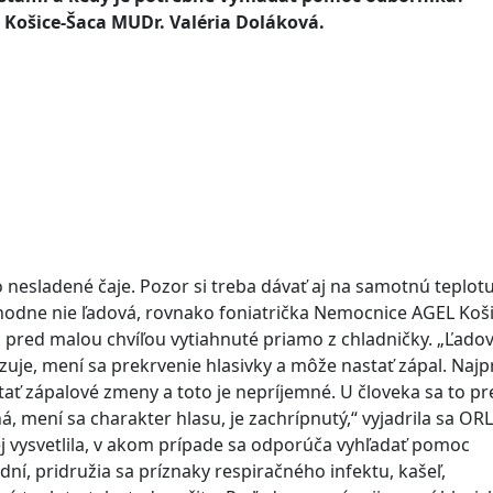
Košice-Šaca MUDr. Valéria Doláková.
 nesladené čaje. Pozor si treba dávať aj na samotnú teplotu
zhodne nie ľadová, rovnako foniatrička Nemocnice AGEL Koši
n pred malou chvíľou vytiahnuté priamo z chladničky. „Ľado
zuje, mení sa prekrvenie hlasivky a môže nastať zápal. Najpr
tať zápalové zmeny a toto je nepríjemné. U človeka sa to pre
ná, mení sa charakter hlasu, je zachrípnutý,“ vyjadrila sa ORL
ej vysvetlila, v akom prípade sa odporúča vyhľadať pomoc
dní, pridružia sa príznaky respiračného infektu, kašeľ,