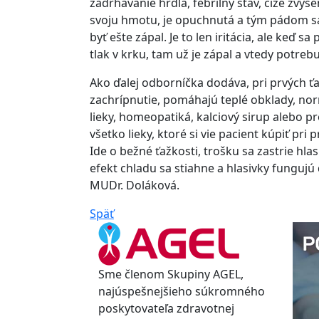
zadrhávanie hrdla, febrilný stav, čiže zvýš
svoju hmotu, je opuchnutá a tým pádom sa 
byť ešte zápal. Je to len iritácia, ale keď s
tlak v krku, tam už je zápal a vtedy potreb
Ako ďalej odborníčka dodáva, pri prvých 
zachrípnutie, pomáhajú teplé obklady, nor
lieky, homeopatiká, kalciový sirup alebo p
všetko lieky, ktoré si vie pacient kúpiť pr
Ide o bežné ťažkosti, trošku sa zastrie hlas
efekt chladu sa stiahne a hlasivky fungujú 
MUDr. Doláková.
Späť
Sme členom Skupiny AGEL,
najúspešnejšieho súkromného
poskytovateľa zdravotnej