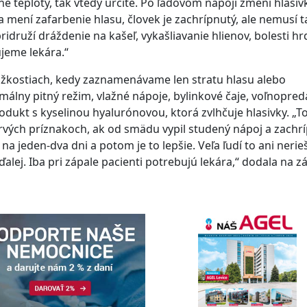
ené teploty, tak vtedy určite. Po ľadovom nápoji zmení hlasiv
mení zafarbenie hlasu, človek je zachrípnutý, ale nemusí 
a pridruží dráždenie na kašeľ, vykašliavanie hlienov, bolesti hr
ujeme lekára.“
ťažkostiach, kedy zaznamenávame len stratu hlasu alebo
málny pitný režim, vlažné nápoje, bylinkové čaje, voľnopred
rodukt s kyselinou hyalurónovou, ktorá zvlhčuje hlasivky. „T
i prvých príznakoch, ak od smädu vypil studený nápoj a zachrí
 na jeden-dva dni a potom je to lepšie. Veľa ľudí to ani nerieš
ďalej. Iba pri zápale pacienti potrebujú lekára,“ dodala na z