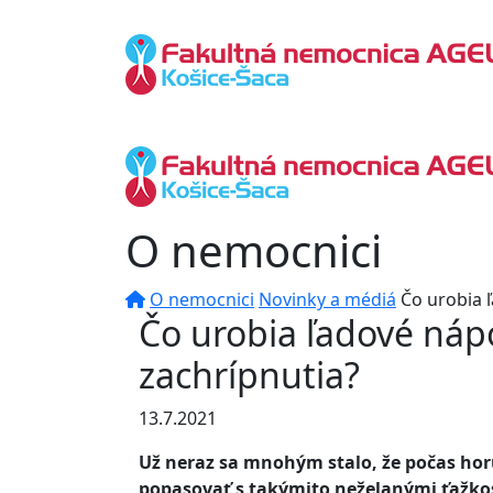
O nemocnici
O nemocnici
Novinky a médiá
Čo urobia ľ
Čo urobia ľadové nápo
zachrípnutia?
13.7.2021
Už neraz sa mnohým stalo, že počas horú
popasovať s takýmito neželanými ťažko