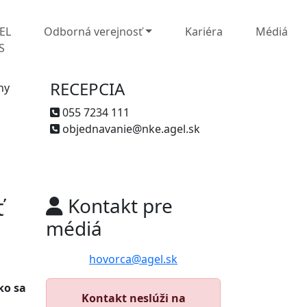
EL
Odborná verejnosť
Kariéra
Médiá
S
RECEPCIA
ny
055 7234 111
objednavanie@nke.agel.sk
ť
Kontakt pre
médiá
hovorca@agel.sk
ko sa
Kontakt neslúži na