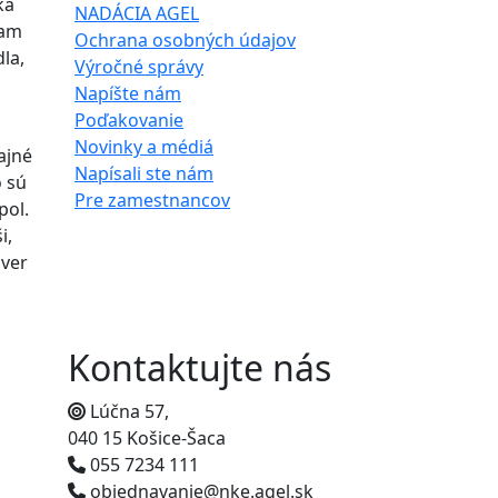
ka
NADÁCIA AGEL
tam
Ochrana osobných údajov
dla,
Výročné správy
Napíšte nám
Poďakovanie
Novinky a médiá
ajné
Napísali ste nám
o sú
Pre zamestnancov
pol.
i,
áver
Kontaktujte nás
Lúčna 57,
040 15 Košice-Šaca
055 7234 111
objednavanie@nke.agel.sk