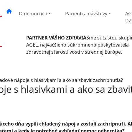
O nemocnici
Pacienti a návštevy
AG
DZ
PARTNER VÁŠHO ZDRAVIA
Sme súčasťou skupi
AGEL, najväčšieho súkromného poskytovateľa
zdravotnej starostlivosti v strednej Európe.
adové nápoje s hlasivkami a ako sa zbaviť zachrípnutia?
je s hlasivkami a ako sa zbavi
ceho dňa vypili chladený nápoj a zostali zachrípnutí. A
sťami a kedy je potrebné vyhľadať pomoc odborníka?