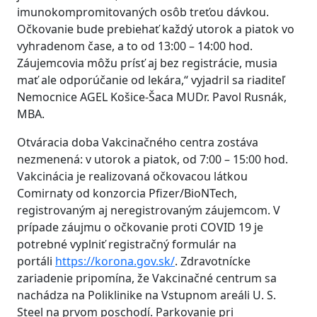
imunokompromitovaných osôb treťou dávkou.
Očkovanie bude prebiehať každý utorok a piatok vo
vyhradenom čase, a to od 13:00 – 14:00 hod.
Záujemcovia môžu prísť aj bez registrácie, musia
mať ale odporúčanie od lekára,“ vyjadril sa riaditeľ
Nemocnice AGEL Košice-Šaca MUDr. Pavol Rusnák,
MBA.
Otváracia doba Vakcinačného centra zostáva
nezmenená: v utorok a piatok, od 7:00 – 15:00 hod.
Vakcinácia je realizovaná očkovacou látkou
Comirnaty od konzorcia Pfizer/BioNTech,
registrovaným aj neregistrovaným záujemcom. V
prípade záujmu o očkovanie proti COVID 19 je
potrebné vyplniť registračný formulár na
portáli
https://korona.gov.sk/
. Zdravotnícke
zariadenie pripomína, že Vakcinačné centrum sa
nachádza na Poliklinike na Vstupnom areáli U. S.
Steel na prvom poschodí. Parkovanie pri