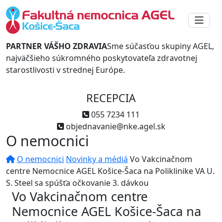
PARTNER VÁŠHO ZDRAVIA
Sme súčasťou skupiny AGEL,
najväčšieho súkromného poskytovateľa zdravotnej
starostlivosti v strednej Európe.
RECEPCIA
055 7234 111
objednavanie@nke.agel.sk
O nemocnici
O nemocnici
Novinky a médiá
Vo Vakcinačnom
centre Nemocnice AGEL Košice-Šaca na Poliklinike VA U.
S. Steel sa spúšťa očkovanie 3. dávkou
Vo Vakcinačnom centre
Nemocnice AGEL Košice-Šaca na