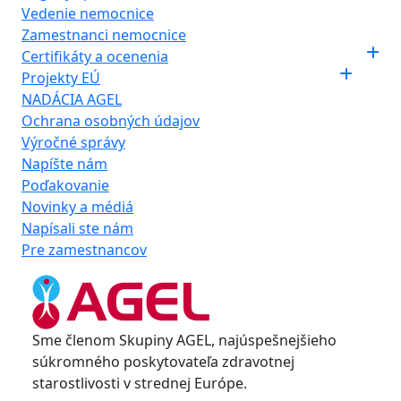
Vedenie nemocnice
Zamestnanci nemocnice
Certifikáty a ocenenia
Projekty EÚ
NADÁCIA AGEL
Ochrana osobných údajov
Výročné správy
Napíšte nám
Poďakovanie
Novinky a médiá
Napísali ste nám
Pre zamestnancov
Sme členom Skupiny AGEL, najúspešnejšieho
súkromného poskytovateľa zdravotnej
starostlivosti v strednej Európe.