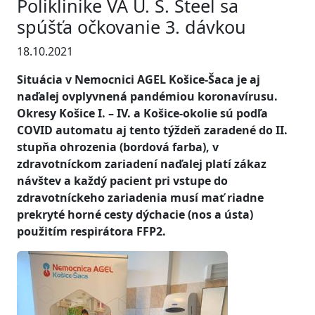
Poliklinike VA U. S. Steel sa
spúšťa očkovanie 3. dávkou
18.10.2021
Situácia v Nemocnici AGEL Košice-Šaca je aj
naďalej ovplyvnená pandémiou koronavírusu.
Okresy Košice I. – IV. a Košice-okolie sú podľa
COVID automatu aj tento týždeň zaradené do II.
stupňa ohrozenia (bordová farba), v
zdravotníckom zariadení naďalej platí zákaz
návštev a každý pacient pri vstupe do
zdravotníckeho zariadenia musí mať riadne
prekryté horné cesty dýchacie (nos a ústa)
použitím respirátora FFP2.