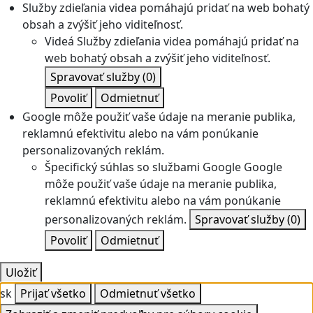
Služby zdieľania videa pomáhajú pridať na web bohatý
obsah a zvýšiť jeho viditeľnosť.
Videá
Služby zdieľania videa pomáhajú pridať na
web bohatý obsah a zvýšiť jeho viditeľnosť.
Spravovať služby
(0)
Povoliť
Odmietnuť
Google môže použiť vaše údaje na meranie publika,
reklamnú efektivitu alebo na vám ponúkanie
personalizovaných reklám.
Špecifický súhlas so službami Google
Google
môže použiť vaše údaje na meranie publika,
reklamnú efektivitu alebo na vám ponúkanie
personalizovaných reklám.
Spravovať služby
(0)
Povoliť
Odmietnuť
Uložiť
sk
Prijať všetko
Odmietnuť všetko