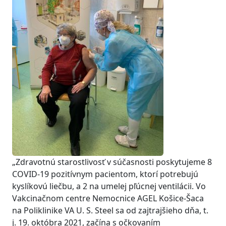
„Zdravotnú starostlivosť v súčasnosti poskytujeme 8
COVID-19 pozitívnym pacientom, ktorí potrebujú
kyslíkovú liečbu, a 2 na umelej pľúcnej ventilácii. Vo
Vakcinačnom centre Nemocnice AGEL Košice-Šaca
na Poliklinike VA U. S. Steel sa od zajtrajšieho dňa, t.
j. 19. októbra 2021, začína s očkovaním