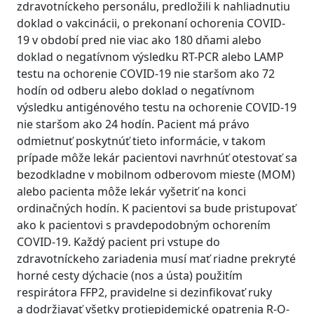
zdravotníckeho personálu, predložili k nahliadnutiu
doklad o vakcinácii, o prekonaní ochorenia COVID-
19 v období pred nie viac ako 180 dňami alebo
doklad o negatívnom výsledku RT-PCR alebo LAMP
testu na ochorenie COVID-19 nie staršom ako 72
hodín od odberu alebo doklad o negatívnom
výsledku antigénového testu na ochorenie COVID-19
nie staršom ako 24 hodín. Pacient má právo
odmietnuť poskytnúť tieto informácie, v takom
prípade môže lekár pacientovi navrhnúť otestovať sa
bezodkladne v mobilnom odberovom mieste (MOM)
alebo pacienta môže lekár vyšetriť na konci
ordinačných hodín. K pacientovi sa bude pristupovať
ako k pacientovi s pravdepodobným ochorením
COVID-19. Každý pacient pri vstupe do
zdravotníckeho zariadenia musí mať riadne prekryté
horné cesty dýchacie (nos a ústa) použitím
respirátora FFP2, pravidelne si dezinfikovať ruky
a dodržiavať všetky protiepidemické opatrenia R-O-