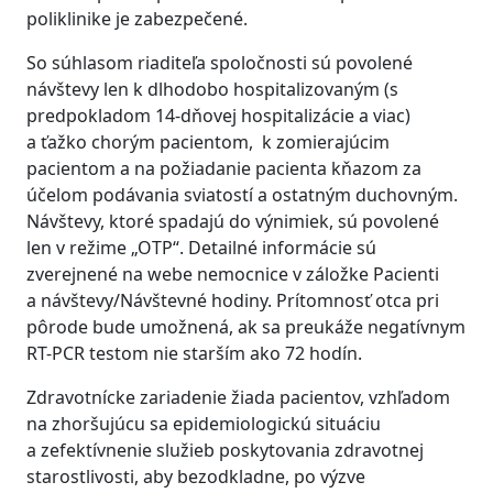
poliklinike je zabezpečené.
So súhlasom riaditeľa spoločnosti sú povolené
návštevy len k dlhodobo hospitalizovaným (s
predpokladom 14-dňovej hospitalizácie a viac)
a ťažko chorým pacientom, k zomierajúcim
pacientom a na požiadanie pacienta kňazom za
účelom podávania sviatostí a ostatným duchovným.
Návštevy, ktoré spadajú do výnimiek, sú povolené
len v režime „OTP“. Detailné informácie sú
zverejnené na webe nemocnice v záložke Pacienti
a návštevy/Návštevné hodiny. Prítomnosť otca pri
pôrode bude umožnená, ak sa preukáže negatívnym
RT-PCR testom nie starším ako 72 hodín.
Zdravotnícke zariadenie žiada pacientov, vzhľadom
na zhoršujúcu sa epidemiologickú situáciu
a zefektívnenie služieb poskytovania zdravotnej
starostlivosti, aby bezodkladne, po výzve