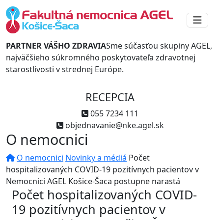
PARTNER VÁŠHO ZDRAVIA
Sme súčasťou skupiny AGEL,
najväčšieho súkromného poskytovateľa zdravotnej
starostlivosti v strednej Európe.
RECEPCIA
055 7234 111
objednavanie@nke.agel.sk
O nemocnici
O nemocnici
Novinky a médiá
Počet
hospitalizovaných COVID-19 pozitívnych pacientov v
Nemocnici AGEL Košice-Šaca postupne narastá
Počet hospitalizovaných COVID-
19 pozitívnych pacientov v