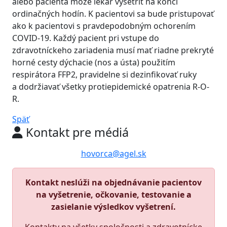
alebo pacienta môže lekár vyšetriť na konci
ordinačných hodín. K pacientovi sa bude pristupovať
ako k pacientovi s pravdepodobným ochorením
COVID-19. Každý pacient pri vstupe do
zdravotníckeho zariadenia musí mať riadne prekryté
horné cesty dýchacie (nos a ústa) použitím
respirátora FFP2, pravidelne si dezinfikovať ruky
a dodržiavať všetky protiepidemické opatrenia R-O-
R.
Späť
Kontakt pre médiá
hovorca@agel.sk
Kontakt neslúži na objednávanie pacientov
na vyšetrenie, očkovanie, testovanie a
zasielanie výsledkov vyšetrení.