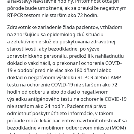
a návštevy/Návštevné hodiny. Prítomnosť otca pri
pôrode bude umožnená, ak sa preukáže negatívnym
RT-PCR testom nie starším ako 72 hodín.
Zdravotnícke zariadenie žiada pacientov, vzhľadom
na zhoršujúcu sa epidemiologickú situáciu
a zefektívnenie služieb poskytovania zdravotnej
starostlivosti, aby bezodkladne, po výzve
zdravotníckeho personálu, predložili k nahliadnutiu
doklad o vakcinácii, o prekonaní ochorenia COVID-
19 v období pred nie viac ako 180 dňami alebo
doklad o negatívnom výsledku RT-PCR alebo LAMP
testu na ochorenie COVID-19 nie staršom ako 72
hodín od odberu alebo doklad o negatívnom
výsledku antigénového testu na ochorenie COVID-19
nie staršom ako 24 hodín. Pacient má právo
odmietnuť poskytnúť tieto informácie, v takom
prípade môže lekár pacientovi navrhnúť otestovať sa
bezodkladne v mobilnom odberovom mieste (MOM)