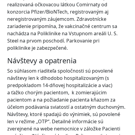
realizovaná očkovacou látkou Comirnaty od
konzorcia Pfizer/BioNTech, registrovaným aj
neregistrovaným záujemcom. Zdravotnícke
zariadenie pripomína, že vakcinačné centrum sa
nachádza na Poliklinike na Vstupnom areáli U. S.
Steel na prvom poschodí. Parkovanie pri
poliklinike je zabezpečené.
Návštevy a opatrenia
So súhlasom riaditeľa spoločnosti sú povolené
návštevy len k dlhodobo hospitalizovaným (s
predpokladom 14-dňovej hospitalizácie a viac)
a ťažko chorým pacientom, k zomierajúcim
pacientom a na požiadanie pacienta kňazom za
účelom podávania sviatostí a ostatným duchovným.
Návštevy, ktoré spadajú do výnimiek, sú povolené
len v režime ,,OTP“. Detailné informácie sú
zverejnené na webe nemocnice v záložke Pacienti