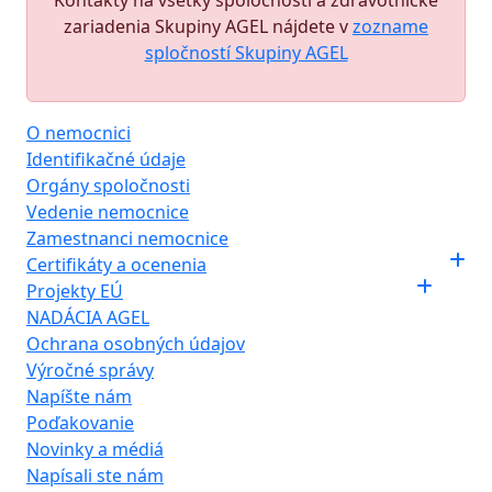
Kontakty na všetky spoločnosti a zdravotnícke
zariadenia Skupiny AGEL nájdete v
zozname
spločností Skupiny AGEL
O nemocnici
Identifikačné údaje
Orgány spoločnosti
Vedenie nemocnice
Zamestnanci nemocnice
Certifikáty a ocenenia
Projekty EÚ
NADÁCIA AGEL
Ochrana osobných údajov
Výročné správy
Napíšte nám
Poďakovanie
Novinky a médiá
Napísali ste nám