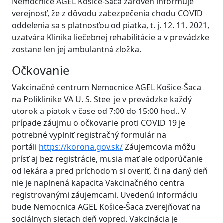
Nemocnice AGEL Košice-Šaca zároveň informuje
verejnosť, že z dôvodu zabezpečenia chodu COVID
oddelenia sa s platnosťou od piatka, t. j. 12. 11. 2021,
uzatvára Klinika liečebnej rehabilitácie a v prevádzke
zostane len jej ambulantná zložka.
Očkovanie
Vakcinačné centrum Nemocnice AGEL Košice-Šaca
na Poliklinike VA U. S. Steel je v prevádzke každý
utorok a piatok v čase od 7:00 do 15:00 hod.. V
prípade záujmu o očkovanie proti COVID 19 je
potrebné vyplniť registračný formulár na
portáli
https://korona.gov.sk/
Záujemcovia môžu
prísť aj bez registrácie, musia mať ale odporúčanie
od lekára a pred príchodom si overiť, či na daný deň
nie je naplnená kapacita Vakcinačného centra
registrovanými záujemcami. Uvedenú informáciu
bude Nemocnica AGEL Košice-Šaca zverejňovať na
sociálnych sieťach deň vopred. Vakcinácia je