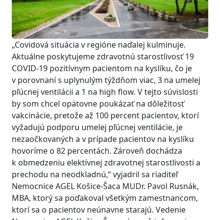
„Covidová situácia v regióne naďalej kulminuje.
Aktuálne poskytujeme zdravotnú starostlivosť 19
COVID-19 pozitívnym pacientom na kyslíku, čo je
v porovnaní s uplynulým týždňom viac, 3 na umelej
pľúcnej ventilácii a 1 na high flow. V tejto súvislosti
by som chcel opätovne poukázať na dôležitosť
vakcinácie, pretože až 100 percent pacientov, ktorí
vyžadujú podporu umelej pľúcnej ventilácie, je
nezaočkovaných a v prípade pacientov na kyslíku
hovoríme o 82 percentách. Zároveň dochádza
k obmedzeniu elektívnej zdravotnej starostlivosti a
prechodu na neodkladnú,“ vyjadril sa riaditeľ
Nemocnice AGEL Košice-Šaca MUDr. Pavol Rusnák,
MBA, ktorý sa poďakoval všetkým zamestnancom,
ktorí sa o pacientov neúnavne starajú. Vedenie