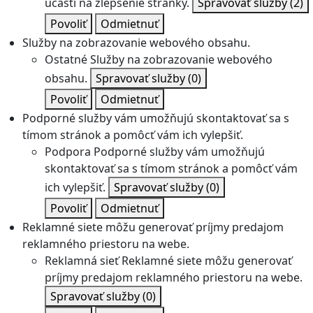
účasti na zlepšenie stránky.
Spravovať služby
(2)
Povoliť
Odmietnuť
Služby na zobrazovanie webového obsahu.
Ostatné
Služby na zobrazovanie webového
obsahu.
Spravovať služby
(0)
Povoliť
Odmietnuť
Podporné služby vám umožňujú skontaktovať sa s
tímom stránok a pomôcť vám ich vylepšiť.
Podpora
Podporné služby vám umožňujú
skontaktovať sa s tímom stránok a pomôcť vám
ich vylepšiť.
Spravovať služby
(0)
Povoliť
Odmietnuť
Reklamné siete môžu generovať príjmy predajom
reklamného priestoru na webe.
Reklamná sieť
Reklamné siete môžu generovať
príjmy predajom reklamného priestoru na webe.
Spravovať služby
(0)