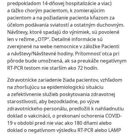
predpokladom 14-dňovej hospitalizácie a viac)
a ťažko chorým pacientom, k zomierajúcim
pacientom a na požiadanie pacienta kňazom za
účelom podávania sviatostí a ostatným duchovným.
Návštevy, ktoré spadajú do výnimiek, sú povolené
len v režime
„
OTP“. Detailné informácie sú
zverejnené na webe nemocnice v záložke Pacienti
a návštevy/Návštevné hodiny. Prítomnosť otca pri
pôrode bude umožnená, ak sa preukáže negatívnym
RT-PCR testom nie starším ako 72 hodín.
Zdravotnícke zariadenie žiada pacientov, vzhľadom
na zhoršujúcu sa epidemiologickú situáciu
a zefektívnenie služieb poskytovania zdravotnej
starostlivosti, aby bezodkladne, po výzve
zdravotníckeho personálu, predložili k nahliadnutiu
doklad o vakcinácii, o prekonaní ochorenia COVID-
19 v období pred nie viac ako 180 dňami alebo
doklad o negatívnom výsledku RT-PCR alebo LAMP