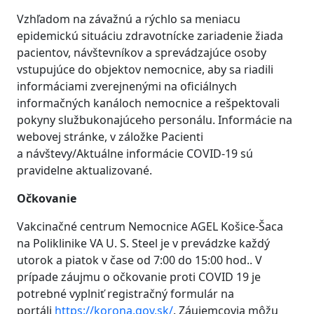
Vzhľadom na závažnú a rýchlo sa meniacu
epidemickú situáciu zdravotnícke zariadenie žiada
pacientov, návštevníkov a sprevádzajúce osoby
vstupujúce do objektov nemocnice, aby sa riadili
informáciami zverejnenými na oficiálnych
informačných kanáloch nemocnice a rešpektovali
pokyny službukonajúceho personálu. Informácie na
webovej stránke, v záložke Pacienti
a návštevy/Aktuálne informácie COVID-19 sú
pravidelne aktualizované.
Očkovanie
Vakcinačné centrum Nemocnice AGEL Košice-Šaca
na Poliklinike VA U. S. Steel je v prevádzke každý
utorok a piatok v čase od 7:00 do 15:00 hod.. V
prípade záujmu o očkovanie proti COVID 19 je
potrebné vyplniť registračný formulár na
portáli
https://korona.gov.sk/
.
Záujemcovia môžu