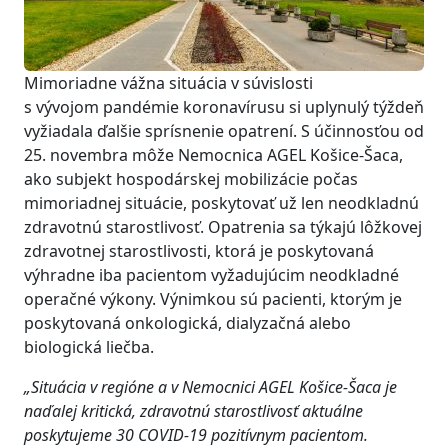
Mimoriadne vážna situácia v súvislosti
s vývojom pandémie koronavírusu si uplynulý týždeň
vyžiadala ďalšie sprísnenie opatrení. S účinnosťou od
25. novembra môže Nemocnica AGEL Košice-Šaca,
ako subjekt hospodárskej mobilizácie počas
mimoriadnej situácie, poskytovať už len neodkladnú
zdravotnú starostlivosť. Opatrenia sa týkajú lôžkovej
zdravotnej starostlivosti, ktorá je poskytovaná
výhradne iba pacientom vyžadujúcim neodkladné
operačné výkony. Výnimkou sú pacienti, ktorým je
poskytovaná onkologická, dialyzačná alebo
biologická liečba.
„Situácia v regióne a v Nemocnici AGEL Košice-Šaca je
naďalej kritická, zdravotnú starostlivosť
aktuálne
poskytujeme
30
COVID-19 pozitívnym pacientom
.