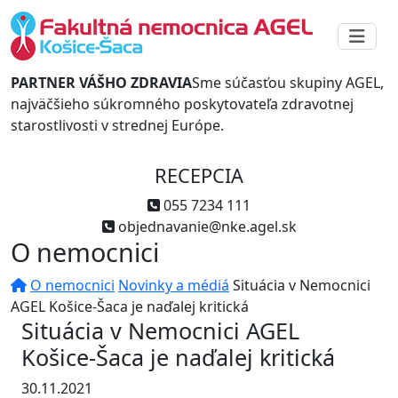
PARTNER VÁŠHO ZDRAVIA
Sme súčasťou skupiny AGEL,
najväčšieho súkromného poskytovateľa zdravotnej
starostlivosti v strednej Európe.
RECEPCIA
055 7234 111
objednavanie@nke.agel.sk
O nemocnici
O nemocnici
Novinky a médiá
Situácia v Nemocnici
AGEL Košice-Šaca je naďalej kritická
Situácia v Nemocnici AGEL
Košice-Šaca je naďalej kritická
30.11.2021