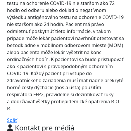
testu na ochorenie COVID-19 nie staršom ako 72
hodín od odberu alebo doklad o negatívnom
výsledku antigénového testu na ochorenie COVID-19
nie staršom ako 24 hodín. Pacient má právo
odmietnuť poskytnúť tieto informácie, v takom
prípade môže lekár pacientovi navrhnúť otestovať sa
bezodkladne v mobilnom odberovom mieste (MOM)
alebo pacienta môže lekár vyšetriť na konci
ordinačných hodín. K pacientovi sa bude pristupovať
ako k pacientovi s pravdepodobným ochorením
COVID-19. Každý pacient pri vstupe do
zdravotníckeho zariadenia musí mať riadne prekryté
horné cesty dýchacie (nos a ústa) použitím
respirátora FFP2, pravidelne si dezinfikovať ruky
a dodržiavať všetky protiepidemické opatrenia R-O-
R.
Späť
Kontakt pre médiá