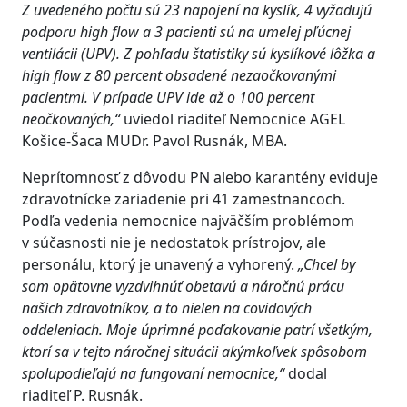
Z
uvedeného počtu sú 2
3
napojení na kyslík
,
4 vyžadujú
podporu
high
flow
a
3
pacienti sú na umelej pľúcnej
ventilácii (UPV).
Z
pohľadu štatistiky
sú
kyslíkov
é lôžka a
high
flow
z
80
percent obsadené nezaočkovanými
pacient
mi
. V p
rípade UPV
ide
až o
100
percent
neočkovaných
,“
uviedol riaditeľ Nemocnice AGEL
Košice-Šaca MUDr. Pavol Rusnák, MBA.
Neprítomnosť z dôvodu PN alebo karantény eviduje
zdravotnícke zariadenie pri 41 zamestnancoch.
Podľa vedenia nemocnice najväčším problémom
v súčasnosti nie je nedostatok prístrojov, ale
personálu, ktorý je unavený a vyhorený.
„Chcel by
som opätovne
vyzdvihnúť obetavú a náročnú prácu
našich zdravotníkov, a to nielen na covidových
oddeleniach. Moje úprimné poďakovanie patrí
všetkým,
ktorí sa v tejto náročnej situácii akýmkoľvek spôsobom
spolupodieľajú na fungovaní nemocnice,“
dodal
riaditeľ P. Rusnák.