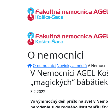
O nemocnici
O nemocnici
Novinky a médiá
V Nemocnic
V Nemocnici AGEL Koš
„magických“ bábätiek
3.2.2022
Vo výnimočný deň prišlo na svet v Nemo
narodenia si do rodného listu zapíšu štyr