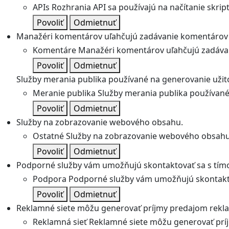
APIs
Rozhrania API sa používajú na načítanie skripto
Povoliť
Odmietnuť
Manažéri komentárov uľahčujú zadávanie komentárov 
Komentáre
Manažéri komentárov uľahčujú zadávan
Povoliť
Odmietnuť
Služby merania publika používané na generovanie užitoč
Meranie publika
Služby merania publika používané 
Povoliť
Odmietnuť
Služby na zobrazovanie webového obsahu.
Ostatné
Služby na zobrazovanie webového obsahu
Povoliť
Odmietnuť
Podporné služby vám umožňujú skontaktovať sa s tímo
Podpora
Podporné služby vám umožňujú skontakto
Povoliť
Odmietnuť
Reklamné siete môžu generovať príjmy predajom rekl
Reklamná sieť
Reklamné siete môžu generovať prí