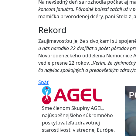
Na nevšedný deň sa rozhodla počkať aj mal
koncom januára. Pôrodné bolesti začali už v p
mamička prvorodenej dcéry, pani Stela z J
Rekord
Zaujímavosťou je, že s dvojkami sú spojené
u nás narodilo 22 dvojčiat a počet pôrodov pr
Novorodeneckého oddelenia Nemocnice AGE
vedie presne 22 rokov.
„Verím, že výnimočný
čo najviac spokojných a predovšetkým zdravý
Späť
Sme členom Skupiny AGEL,
najúspešnejšieho súkromného
poskytovateľa zdravotnej
starostlivosti v strednej Európe.