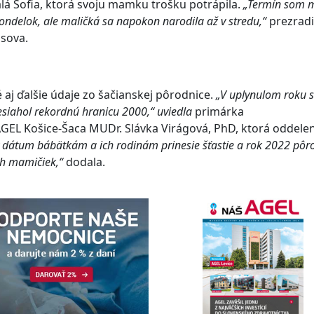
á Sofia, ktorá svoju mamku trošku potrápila.
„Termín som 
ondelok, ale maličká sa napokon narodila až v stredu,“
prezradi
asova.
 aj ďalšie údaje zo šačianskej pôrodnice.
„V uplynulom roku 
esiahol rekordnú hranicu 2000,“ uviedla
primárka
L Košice-Šaca MUDr. Slávka Virágová, PhD, ktorá oddelen
 dátum bábätkám a ich rodinám prinesie šťastie a rok 2022 pôro
ch mamičiek,“
dodala.