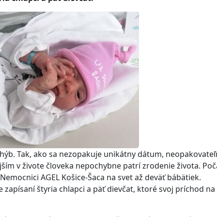
chýb. Tak, ako sa nezopakuje unikátny dátum, neopakovateľ
ejším v živote človeka nepochybne patrí zrodenie života. Poč
 Nemocnici AGEL Košice-Šaca na svet až deväť bábätiek.
písaní štyria chlapci a päť dievčat, ktoré svoj príchod na