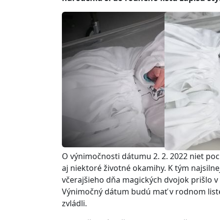
O výnimočnosti dátumu 2. 2. 2022 niet po
aj niektoré životné okamihy. K tým najsiln
včerajšieho dňa magických dvojok prišlo v
Výnimočný dátum budú mať v rodnom liste za
zvládli.