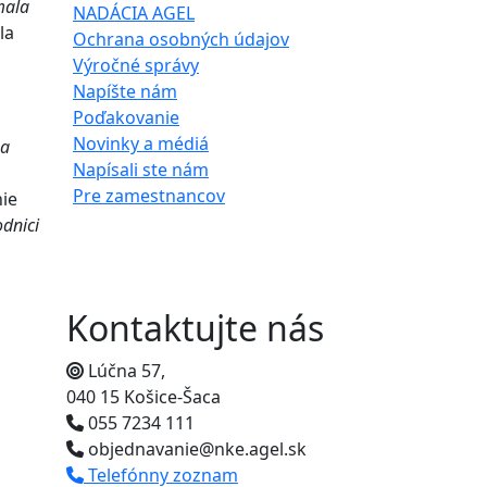
mala
NADÁCIA AGEL
la
Ochrana osobných údajov
Výročné správy
Napíšte nám
Poďakovanie
Novinky a médiá
sa
Napísali ste nám
Pre zamestnancov
ie
dnici
Kontaktujte nás
Lúčna 57,
040 15 Košice-Šaca
055 7234 111
objednavanie@nke.agel.sk
Telefónny zoznam