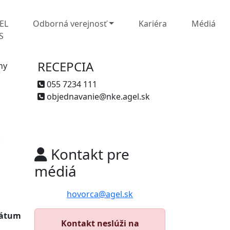
EL
Odborná verejnosť
Kariéra
Médiá
S
RECEPCIA
ny
055 7234 111
objednavanie@nke.agel.sk
k
Kontakt pre
médiá
hovorca@agel.sk
dátum
Kontakt neslúži na