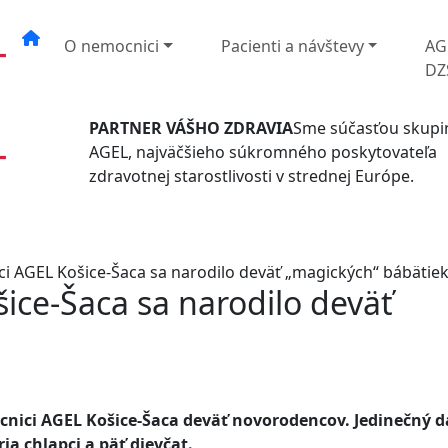
O nemocnici
Pacienti a návštevy
AG
DZ
PARTNER VÁŠHO ZDRAVIA
Sme súčasťou skupi
AGEL, najväčšieho súkromného poskytovateľa
zdravotnej starostlivosti v strednej Európe.
i AGEL Košice-Šaca sa narodilo deväť „magických“ bábätie
ice-Šaca sa narodilo deväť
cnici AGEL Košice-Šaca deväť novorodencov. Jedinečný 
ia chlapci a päť dievčat.