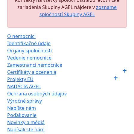
Kontakty na všetky spoločnosti a zdravotnícke
zariadenia Skupiny AGEL nájdete v
zozname
spločností Skupiny AGEL
O nemocnici
Identifikačné údaje
Orgány spoločnosti
Vedenie nemocnice
Zamestnanci nemocnice
Certifikáty a ocenenia
Projekty EÚ
NADÁCIA AGEL
Ochrana osobných údajov
Výročné správy
Napíšte nám
Poďakovanie
Novinky a médiá
Napísali ste nám