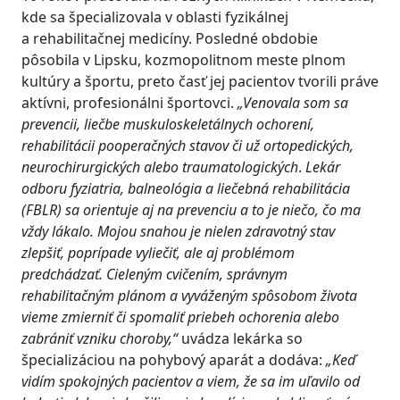
kde sa špecializovala v oblasti fyzikálnej
a rehabilitačnej medicíny. Posledné obdobie
pôsobila v Lipsku, kozmopolitnom meste plnom
kultúry a športu, preto časť jej pacientov tvorili práve
aktívni, profesionálni športovci.
„
Venovala som sa
prevencii, liečbe
muskuloskeletálnych
ochorení,
rehabilitácii pooperačných stavov či už ortopedických,
neurochirurgických alebo traumatologických
.
Lekár
odboru
fyziatria
, balneológia a liečebná rehabilitácia
(FBLR) sa orientuje aj na prevenciu a to je niečo, čo ma
vždy lákalo.
Mojou snahou
je nielen
zdravotný stav
zlepšiť
,
poprípade vyliečiť
,
ale aj
problémom
predchádzať
. C
ieleným cvičením, správnym
rehabilitačným plánom a vyváženým spôsobom života
vieme zmierniť či spomaliť priebeh ochorenia alebo
zabrániť vzniku choroby
,“
uvádza lekárka so
špecializáciou na pohybový aparát a dodáva:
„K
eď
vidím spokojných pacientov a viem, že sa im uľavilo od