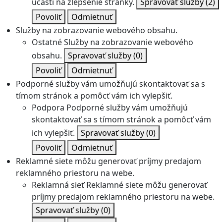
účasti na zlepšenie stránky.
Spravovať služby
(2)
Povoliť
Odmietnuť
Služby na zobrazovanie webového obsahu.
Ostatné
Služby na zobrazovanie webového
obsahu.
Spravovať služby
(0)
Povoliť
Odmietnuť
Podporné služby vám umožňujú skontaktovať sa s
tímom stránok a pomôcť vám ich vylepšiť.
Podpora
Podporné služby vám umožňujú
skontaktovať sa s tímom stránok a pomôcť vám
ich vylepšiť.
Spravovať služby
(0)
Povoliť
Odmietnuť
Reklamné siete môžu generovať príjmy predajom
reklamného priestoru na webe.
Reklamná sieť
Reklamné siete môžu generovať
príjmy predajom reklamného priestoru na webe.
Spravovať služby
(0)