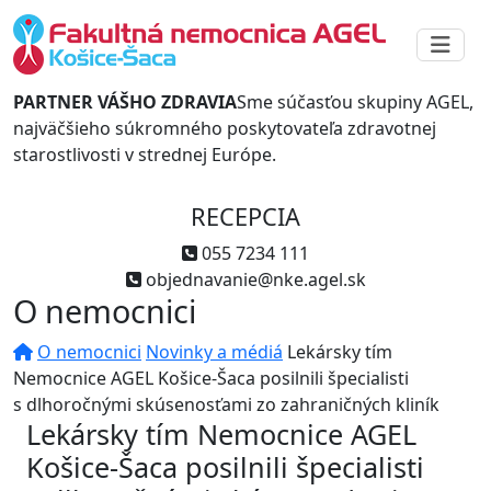
PARTNER VÁŠHO ZDRAVIA
Sme súčasťou skupiny AGEL,
najväčšieho súkromného poskytovateľa zdravotnej
starostlivosti v strednej Európe.
RECEPCIA
055 7234 111
objednavanie@nke.agel.sk
O nemocnici
O nemocnici
Novinky a médiá
Lekársky tím
Nemocnice AGEL Košice-Šaca posilnili špecialisti
s dlhoročnými skúsenosťami zo zahraničných kliník
Lekársky tím Nemocnice AGEL
Košice-Šaca posilnili špecialisti