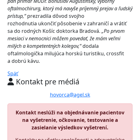
pán primár MUDr. Bohuslav Augustínsky
,
výborný
oftalmochirurg
, ktorý má navyše príjemný prejav a ľudský
prístup
,“
prezradila dôvod svojho
rozhodnutia ukončiť pôsobenie v zahraničí a vrátiť
sa do rodných Košíc doktorka Bradová.
„
Po prvom
mesiaci v nemocnici môžem povedať, že mám veľmi
milých a kompetentných kolegov
,“
dodala
oftalmologička milujúca horskú turistiku, crossfit
a dobrú kávu.
Späť
Kontakt pre médiá
hovorca@agel.sk
Kontakt neslúži na objednávanie pacientov
na vyšetrenie, očkovanie, testovanie a
zasielanie výsledkov vyšetrení.