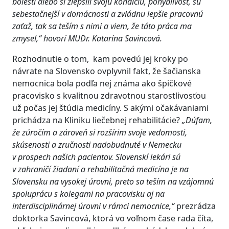
bolesti alebo si zlepšili svoju kondíciu, pohyblivosť, sú
sebestačnejší v domácnosti a zvládnu lepšie pracovnú
zaťaž, tak sa teším s nimi a viem, že táto práca ma
zmysel
,
“
hovorí MUDr.
Katarína
Savincová
.
Rozhodnutie o tom, kam povedú jej kroky po
návrate na Slovensko ovplyvnil fakt, že šačianska
nemocnica bola podľa nej známa ako špičkové
pracovisko s kvalitnou zdravotnou starostlivosťou
už počas jej štúdia medicíny. S akými očakávaniami
prichádza na Kliniku liečebnej rehabilitácie?
„
Dúfam,
že zúročím a zároveň si rozšírim svoje vedomosti,
skúsenosti a zručnosti nadobudn
uté v Nemecku
v prospech našich pacientov. Slovenskí lekári sú
v zahraničí žiadaní a rehabilitačná medicína je na
Slovensku na vysokej úrovni, preto sa teším na vzájomnú
spoluprácu s kolegami na pracovisku aj na
interdisciplinárnej úrovni v rámci nemocnice
,“
prezrádza
doktorka Savincová, ktorá vo voľnom čase rada číta,