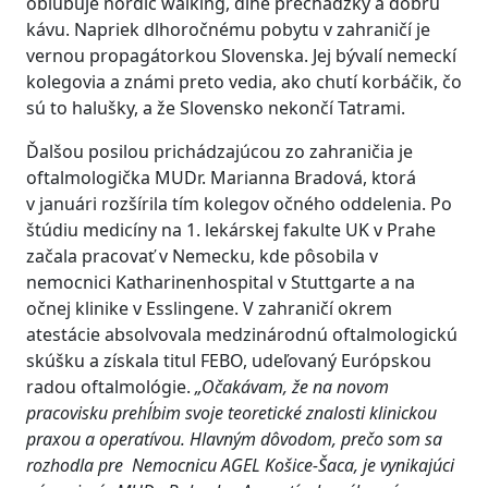
obľubuje nordic walking, dlhé prechádzky a dobrú
kávu. Napriek dlhoročnému pobytu v zahraničí je
vernou propagátorkou Slovenska. Jej bývalí nemeckí
kolegovia a známi preto vedia, ako chutí korbáčik, čo
sú to halušky, a že Slovensko nekončí Tatrami.
Ďalšou posilou prichádzajúcou zo zahraničia je
oftalmologička MUDr. Marianna Bradová, ktorá
v januári rozšírila tím kolegov očného oddelenia. Po
štúdiu medicíny na 1. lekárskej fakulte UK v Prahe
začala pracovať v Nemecku, kde pôsobila v
nemocnici Katharinenhospital v Stuttgarte a na
očnej klinike v Esslingene. V zahraničí okrem
atestácie absolvovala medzinárodnú oftalmologickú
skúšku a získala titul FEBO, udeľovaný Európskou
radou oftalmológie.
„Očakávam, že na novom
pracovisku prehĺbim svoje teoretické znalosti klinickou
praxou a operatívou. Hlavným dôvodom, prečo som sa
rozhodla pre Nemocnicu AGEL Košice-Šaca, je
vynikajúci