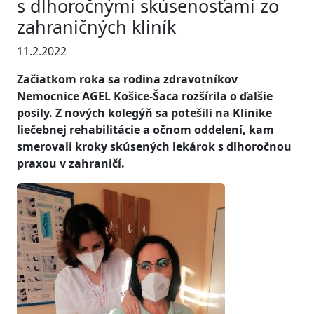
s dlhoročnými skúsenosťami zo
zahraničných kliník
11.2.2022
Začiatkom roka sa rodina zdravotníkov
Nemocnice AGEL Košice-Šaca rozšírila o ďalšie
posily. Z nových kolegýň sa potešili na Klinike
liečebnej rehabilitácie a očnom oddelení, kam
smerovali kroky skúsených lekárok s dlhoročnou
praxou v zahraničí.