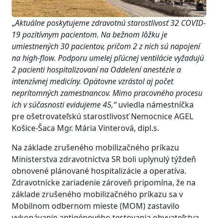
„
Aktuálne poskytujeme zdravotnú starostlivosť
32
COVID-
19 pozitívnym pacientom
.
N
a bežnom lôžku je
umiestnených
30
pacientov
,
pričom
2
z nich
sú napojení
na
high-flow
. Podporu umelej pľúcnej ventilácie vyžadujú
2 pacienti
hospitalizovaní na Oddelení anestézie a
intenzívnej medicíny
.
Opätovne vzrástol aj počet
neprítomných
zamestnancov
.
Mimo pracovného procesu
ich
v
súčasnosti
evidujeme
45
,“
uviedla námestníčka
pre ošetrovateľskú starostlivosť Nemocnice AGEL
Košice-Šaca Mgr. Mária Vinterová, dipl.s.
Na základe zrušeného mobilizačného príkazu
Ministerstva zdravotníctva SR boli uplynulý týždeň
obnovené plánované hospitalizácie a operatíva.
Zdravotnícke zariadenie zároveň pripomína, že na
základe zrušeného mobilizačného príkazu sa v
Mobilnom odbernom mieste (MOM) zastavilo
vykonávanie antigénového testovania obyvateľstva