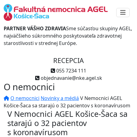
PARTNER VÁŠHO ZDRAVIA
Sme súčasťou skupiny AGEL,
najväčšieho súkromného poskytovateľa zdravotnej
starostlivosti v strednej Európe.
RECEPCIA
055 7234 111
objednavanie@nke.agel.sk
O nemocnici
O nemocnici
Novinky a médiá
V Nemocnici AGEL
Košice-Šaca sa starajú o 32 pacientov s koronavírusom
V Nemocnici AGEL Košice-Šaca sa
starajú o 32 pacientov
s koronavírusom