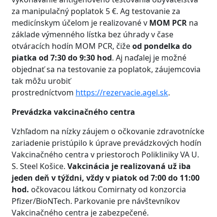
za manipulačný poplatok 5 €. Ag testovanie za
medicínskym účelom je realizované v
MOM PCR
na
základe výmenného lístka bez úhrady v čase
otváracích hodín MOM PCR, čiže
od pondelka do
piatka od 7:30 do 9:30 hod
. Aj naďalej je možné
objednať sa na testovanie za poplatok, záujemcovia
tak môžu urobiť
prostredníctvom
https://rezervacie.agel.sk
.
Prevádzka vakcinačného centra
Vzhľadom na nízky záujem o očkovanie zdravotnícke
zariadenie pristúpilo k úprave prevádzkových hodín
Vakcinačného centra v priestoroch Polikliniky VA U.
S. Steel Košice.
Vakcinácia
je
realizovaná už iba
jeden deň v týždni,
vždy v piat
ok
od 7:00 do
11:00
hod.
očkovacou látkou Comirnaty od konzorcia
Pfizer/BioNTech. Parkovanie pre návštevníkov
Vakcinačného centra je zabezpečené.