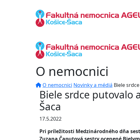
O nemocnici
O nemocnici
Novinky a médiá
Biele srdc
Biele srdce putovalo
Šaca
17.5.2022
Pri príležitosti Medzinárodného dňa sesti
Zuzana Čaputová sestry ocenené Bielym 