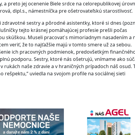
 preto jej ocenenie Biele srdce na celorepublikovej úrovn
ová, dipl.s., námestníčka pre ošetrovateľskú starostlivosť.
i zdravotné sestry a pôrodné asistentky, ktoré si dnes (pozn
slušníčky tejto krásnej pomáhajúcej profesie prešli počas
ou skúškou. Museli pracovať s mimoriadnym nasadením a 
Chcem veriť, že to najťažšie majú v tomto smere už za sebou.
epšenie ich pracovných podmienok, predovšetkým finančnéh
plnú podporu. Sestry, ktoré nás ošetrujú, vnímame ako súč
ú v rukách naše zdravie a v hraničných prípadoch náš osud. 
 rešpektu,“ uviedla na svojom profile na sociálnej sieti