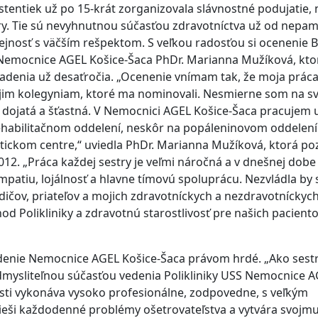
tentiek už po 15-krát zorganizovala slávnostné podujatie, 
y. Tie sú nevyhnutnou súčasťou zdravotníctva už od nepam
ejnosť s väčším rešpektom. S veľkou radosťou si ocenenie B
ky Nemocnice AGEL Košice-Šaca PhDr. Marianna Mužíková, kto
adenia už desaťročia. „Ocenenie vnímam tak, že moja prác
jim kolegyniam, ktoré ma nominovali. Nesmierne som na sv
 dojatá a šťastná. V Nemocnici AGEL Košice-Šaca pracujem 
rehabilitačnom oddelení, neskôr na popáleninovom oddelení
ckom centre,“ uviedla PhDr. Marianna Mužíková, ktorá poz
2012. „Práca každej sestry je veľmi náročná a v dnešnej dobe
empatiu, lojálnosť a hlavne tímovú spoluprácu. Nezvládla by
dičov, priateľov a mojich zdravotníckych a nezdravotníckyc
d Polikliniky a zdravotnú starostlivosť pre našich pacient
vedenie Nemocnice AGEL Košice-Šaca právom hrdé. „Ako sest
ysliteľnou súčasťou vedenia Polikliniky USS Nemocnice 
osti vykonáva vysoko profesionálne, zodpovedne, s veľkým
eši každodenné problémy ošetrovateľstva a vytvára svojm