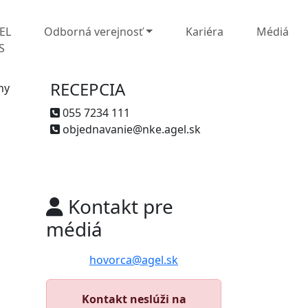
EL
Odborná verejnosť
Kariéra
Médiá
S
RECEPCIA
ny
055 7234 111
objednavanie@nke.agel.sk
Kontakt pre
médiá
hovorca@agel.sk
Kontakt neslúži na