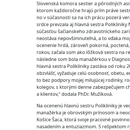
Slovenská komora sestier a pôrodných asis
ktorom každoročne hrajú prím práve sestr
no v súčasnosti sa na ich prácu pozerá ver
srdce prevzala aj hlavná sestra Poliklini
súčasťou šačianskeho zdravotníckeho zari
neostáva nepovšimnuteľná, a to vďaka mo
ocenenie hrdá, zároveň pokorná, poctená,
rokov, začala som ako lôžková sestra na 
následne som bola manažérkou v Diagnosti
hlavná sestra Polikliniky zastáva od roku 
obzvlášť, vyžaduje celú osobnosť, obetu, 
to bez podpory mojej milujúcej rodinky, ro
kolegov, s ktorými denne zabezpečujem cho
a klientov,“ dodala PhDr. Mužíková.
Na ocenenú hlavnú sestru Polikliniky je 
manažérka je obrovským prínosom a neodm
Košice Šaca, ktorá svoje pracovné povinn
nasadením a entuziazmom. S rešpektom ri