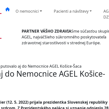
O nemocnici
Pacienti a návštevy
AG
DZ
PARTNER VÁŠHO ZDRAVIA
Sme súčasťou skupi
AGEL, najväčšieho súkromného poskytovateľa
zdravotnej starostlivosti v strednej Európe.
e putovalo aj do Nemocnice AGEL Košice-Šaca
 aj do Nemocnice AGEL Košice-
er (12. 5. 2022) prijala prezidentka Slovenskej republiky
srdcom. Z Prezidentského paláca si uznanie odnieslo 28