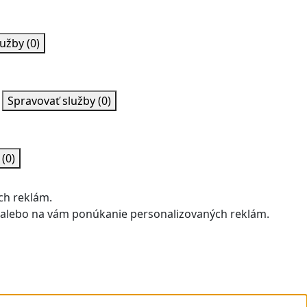
lužby
(0)
Spravovať služby
(0)
y
(0)
ch reklám.
u alebo na vám ponúkanie personalizovaných reklám.