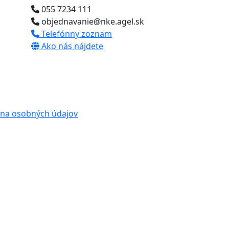
055 7234 111
objednavanie@nke.agel.sk
Telefónny zoznam
Ako nás nájdete
na osobných údajov