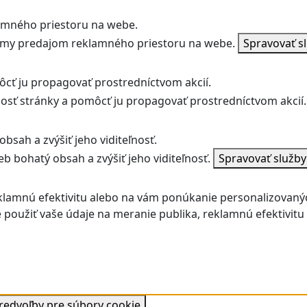
amného priestoru na webe.
jmy predajom reklamného priestoru na webe.
Spravovať s
ôcť ju propagovať prostredníctvom akcií.
ľnosť stránky a pomôcť ju propagovať prostredníctvom akcií.
bsah a zvýšiť jeho viditeľnosť.
b bohatý obsah a zvýšiť jeho viditeľnosť.
Spravovať služb
klamnú efektivitu alebo na vám ponúkanie personalizovaný
použiť vaše údaje na meranie publika, reklamnú efektivit
predvoľby pre súbory cookie