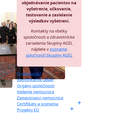
objednávanie pacientov na
vyšetrenie, očkovanie,
testovanie a zasielanie
výsledkov vyšetrení.
Kontakty na všetky
spoločnosti a zdravotnícke
zariadenia Skupiny AGEL
nájdete v
zozname
spločností Skupiny AGEL
O nemocnici
Identifikačné údaje
Orgány spoločnosti
Vedenie nemocnice
Zamestnanci nemocnice
Certifikáty a ocenenia
Projekty EÚ