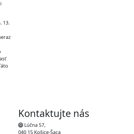
i
. 13.
neraz
o
asť
Táto
Kontaktujte nás
Lúčna 57,
040 15 Košice-Šaca