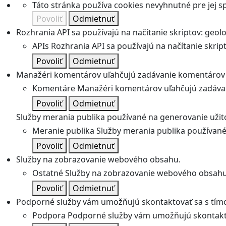
Táto stránka používa cookies nevyhnutné pre jej 
Povoliť
Odmietnuť
Rozhrania API sa používajú na načítanie skriptov: geolok
APIs
Rozhrania API sa používajú na načítanie skripto
Povoliť
Odmietnuť
Manažéri komentárov uľahčujú zadávanie komentárov 
Komentáre
Manažéri komentárov uľahčujú zadávan
Povoliť
Odmietnuť
Služby merania publika používané na generovanie užitoč
Meranie publika
Služby merania publika používané 
Povoliť
Odmietnuť
Služby na zobrazovanie webového obsahu.
Ostatné
Služby na zobrazovanie webového obsahu
Povoliť
Odmietnuť
Podporné služby vám umožňujú skontaktovať sa s tímo
Podpora
Podporné služby vám umožňujú skontakto