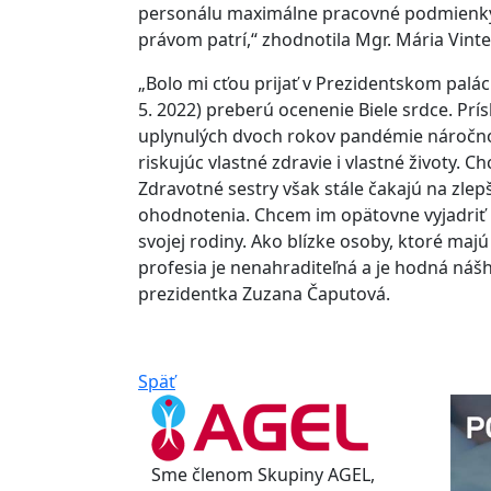
personálu maximálne pracovné podmienky, a
právom patrí,“ zhodnotila Mgr. Mária Vinter
„Bolo mi cťou prijať v Prezidentskom palác
5. 2022) preberú ocenenie Biele srdce. Prí
uplynulých dvoch rokov pandémie náročn
riskujúc vlastné zdravie i vlastné životy. 
Zdravotné sestry však stále čakajú na zl
ohodnotenia. Chcem im opätovne vyjadriť 
svojej rodiny. Ako blízke osoby, ktoré maj
profesia je nenahraditeľná a je hodná nášho
prezidentka Zuzana Čaputová.
Späť
Sme členom Skupiny AGEL,