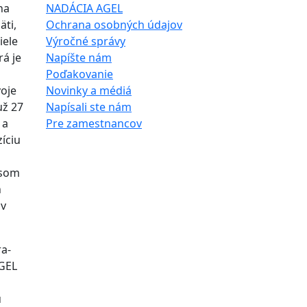
na
NADÁCIA AGEL
äti,
Ochrana osobných údajov
iele
Výročné správy
rá je
Napíšte nám
a
Poďakovanie
oje
Novinky a médiá
už 27
Napísali ste nám
 a
Pre zamestnancov
íciu
 som
h
ov
ra-
AGEL
u