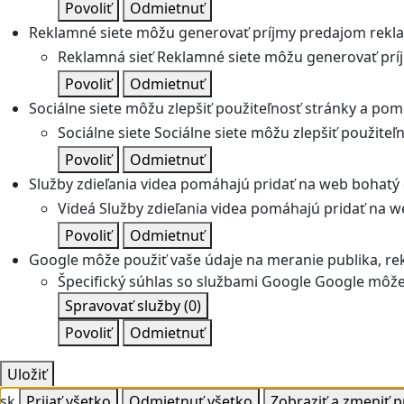
Povoliť
Odmietnuť
Reklamné siete môžu generovať príjmy predajom rekl
Reklamná sieť
Reklamné siete môžu generovať prí
Povoliť
Odmietnuť
Sociálne siete môžu zlepšiť použiteľnosť stránky a pom
Sociálne siete
Sociálne siete môžu zlepšiť použite
Povoliť
Odmietnuť
Služby zdieľania videa pomáhajú pridať na web bohatý o
Videá
Služby zdieľania videa pomáhajú pridať na we
Povoliť
Odmietnuť
Google môže použiť vaše údaje na meranie publika, re
Špecifický súhlas so službami Google
Google môže 
Spravovať služby
(0)
Povoliť
Odmietnuť
Uložiť
sk
Prijať všetko
Odmietnuť všetko
Zobraziť a zmeniť 