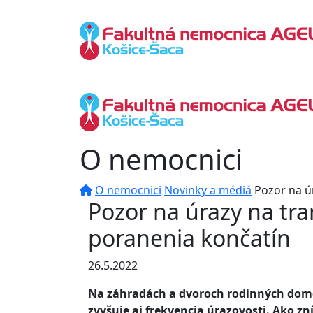
O nemocnici
O nemocnici
Novinky a médiá
Pozor na ú
Pozor na úrazy na tra
poranenia končatín
26.5.2022
Na záhradách a dvoroch rodinných domov
zvyšuje aj frekvencia úrazovosti. Ako zn