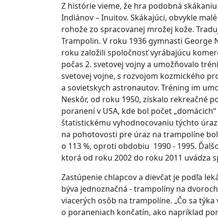
Z histórie vieme, že hra podobná skákan
Indiánov – Inuitov. Skákajúci, obvykle ma
rohože zo spracovanej mrožej kože. Traduj
Trampolin. V roku 1936 gymnasti George Ni
roku založili spoločnosť vyrábajúcu komerč
počas 2. svetovej vojny a umožňovalo trén
svetovej vojne, s rozvojom kozmického pr
a sovietskych astronautov. Tréning im umo
Neskôr, od roku 1950, získalo rekreačné po
poranení v USA, kde bol počet „domácich“ 
štatistickému vyhodnocovaniu týchto úrazo
na pohotovosti pre úraz na trampolíne bol
o 113 %, oproti obdobiu 1990 - 1995. Ďalš
ktorá od roku 2002 do roku 2011 uvádza sp
Zastúpenie chlapcov a dievčat je podľa leká
býva jednoznačná - trampolíny na dvoroch
viacerých osôb na trampolíne. „Čo sa týka 
o poraneniach končatín, ako napríklad por