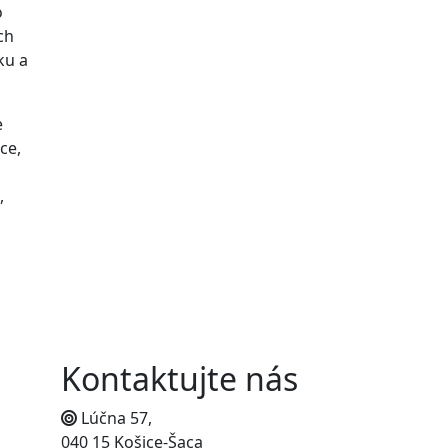
o
ch
ku a
e
ce,
,
Kontaktujte nás
Lúčna 57,
040 15 Košice-Šaca