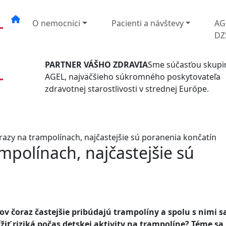
O nemocnici
Pacienti a návštevy
AG
DZ
PARTNER VÁŠHO ZDRAVIA
Sme súčasťou skupi
AGEL, najväčšieho súkromného poskytovateľa
zdravotnej starostlivosti v strednej Európe.
razy na trampolínach, najčastejšie sú poranenia končatín
mpolínach, najčastejšie sú
 čoraz častejšie pribúdajú trampolíny a spolu s nimi s
ížiť riziká počas detskej aktivity na trampolíne? Téme sa