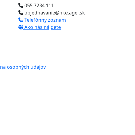
055 7234 111
objednavanie@nke.agel.sk
Telefónny zoznam
Ako nás nájdete
na osobných údajov