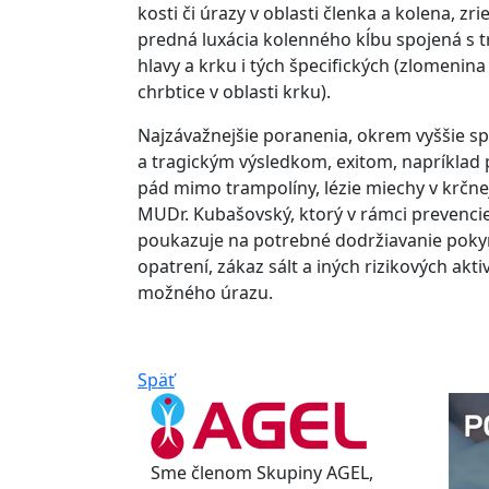
kosti či úrazy v oblasti členka a kolena, z
predná luxácia kolenného kĺbu spojená s t
hlavy a krku i tých špecifických (zlomenina
chrbtice v oblasti krku).
Najzávažnejšie poranenia, okrem vyššie s
a tragickým výsledkom, exitom, napríklad 
pád mimo trampolíny, lézie miechy v krčnej 
MUDr. Kubašovský, ktorý v rámci prevenci
poukazuje na potrebné dodržiavanie poky
opatrení, zákaz sált a iných rizikových akt
možného úrazu.
Späť
Sme členom Skupiny AGEL,