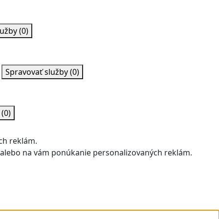
lužby
(0)
Spravovať služby
(0)
y
(0)
ch reklám.
u alebo na vám ponúkanie personalizovaných reklám.