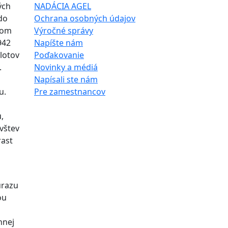
ých
NADÁCIA AGEL
do
Ochrana osobných údajov
nom
Výročné správy
942
Napíšte nám
lotov
Poďakovanie
.
Novinky a médiá
Napísali ste nám
u.
Pre zamestnancov
,
vštev
rast
,
úrazu
ou
nnej