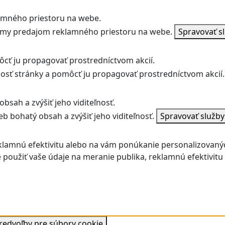
amného priestoru na webe.
jmy predajom reklamného priestoru na webe.
Spravovať s
ôcť ju propagovať prostredníctvom akcií.
ľnosť stránky a pomôcť ju propagovať prostredníctvom akcií.
bsah a zvýšiť jeho viditeľnosť.
b bohatý obsah a zvýšiť jeho viditeľnosť.
Spravovať služb
klamnú efektivitu alebo na vám ponúkanie personalizovaný
použiť vaše údaje na meranie publika, reklamnú efektivit
predvoľby pre súbory cookie