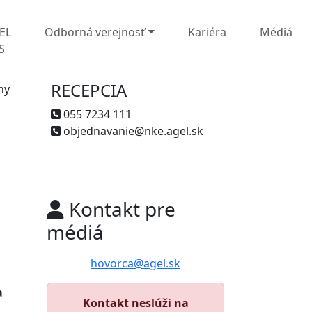
EL
Odborná verejnosť
Kariéra
Médiá
S
RECEPCIA
ny
055 7234 111
objednavanie@nke.agel.sk
Kontakt pre
médiá
hovorca@agel.sk
a
Kontakt neslúži na