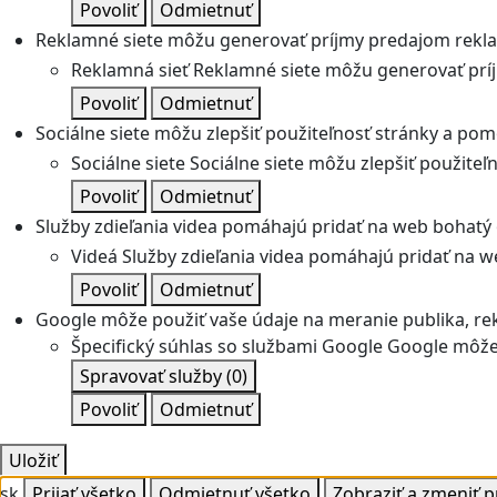
Povoliť
Odmietnuť
Reklamné siete môžu generovať príjmy predajom rekl
Reklamná sieť
Reklamné siete môžu generovať prí
Povoliť
Odmietnuť
Sociálne siete môžu zlepšiť použiteľnosť stránky a pom
Sociálne siete
Sociálne siete môžu zlepšiť použite
Povoliť
Odmietnuť
Služby zdieľania videa pomáhajú pridať na web bohatý o
Videá
Služby zdieľania videa pomáhajú pridať na we
Povoliť
Odmietnuť
Google môže použiť vaše údaje na meranie publika, re
Špecifický súhlas so službami Google
Google môže 
Spravovať služby
(0)
Povoliť
Odmietnuť
Uložiť
sk
Prijať všetko
Odmietnuť všetko
Zobraziť a zmeniť 