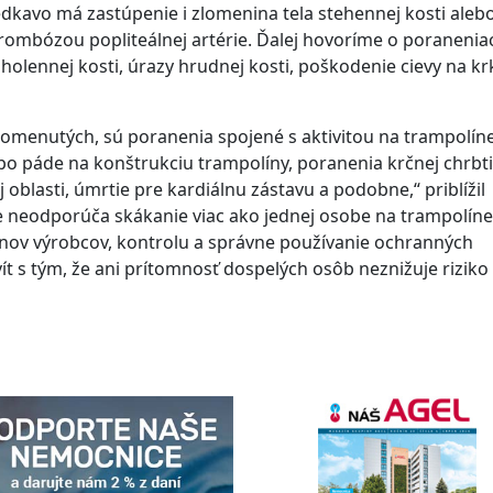
riedkavo má zastúpenie i zlomenina tela stehennej kosti aleb
rombózou popliteálnej artérie. Ďalej hovoríme o poranenia
 holennej kosti, úrazy hrudnej kosti, poškodenie cievy na kr
pomenutých, sú poranenia spojené s aktivitou na trampolín
po páde na konštrukciu trampolíny, poranenia krčnej chrbti
oblasti, úmrtie pre kardiálnu zástavu a podobne,“ priblížil
e neodporúča skákanie viac ako jednej osobe na trampolíne
nov výrobcov, kontrolu a správne používanie ochranných
ivít s tým, že ani prítomnosť dospelých osôb neznižuje riziko