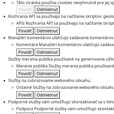
Táto stránka používa cookies nevyhnutné pre jej 
Povoliť
Odmietnuť
Rozhrania API sa používajú na načítanie skriptov: geolok
APIs
Rozhrania API sa používajú na načítanie skripto
Povoliť
Odmietnuť
Manažéri komentárov uľahčujú zadávanie komentárov 
Komentáre
Manažéri komentárov uľahčujú zadávan
Povoliť
Odmietnuť
Služby merania publika používané na generovanie užitoč
Meranie publika
Služby merania publika používané 
Povoliť
Odmietnuť
Služby na zobrazovanie webového obsahu.
Ostatné
Služby na zobrazovanie webového obsahu
Povoliť
Odmietnuť
Podporné služby vám umožňujú skontaktovať sa s tímo
Podpora
Podporné služby vám umožňujú skontakto