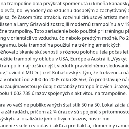
iu na trampolíne bola prvýkrát spomenutá u kmeňa kanadsk
lé dievča, bol vyhodený do vzduchu dospelým a zachytávaný 
e sa, že časom túto atrakciu rozvinul cirkusový artista me
ssen a Larry Griswold zostrojili modernú trampolínu a v 1
ne trampolíny. Toto zariadenie bolo použité pri tréningu pi
ing v orientácii vo vzduchu, čo nebolo predtým možné. Po 2
ogramu, bola trampolína použitá na tréning amerických
žňoval získanie skúsenosti s rôznou polohou tela počas let
užitie trampolíny obľubu v USA, Európe a Austrálii. „Výskyt
trampolín najrozšírenejší, viedol k pravidelnému sledovaniu
v,“ uviedol MUDr. Jozef Kubašovský s tým, že frekvencia ná
a v období od 2000 do 2005 roku 88 563, čo predstavuje ná
ou zaujímavosťou je údaj z databázy trampolínových úrazov
olu 1 002 735 úrazov spojených s aktivitou na trampolíne.
ra vo väčšine publikovaných štatistík 50 na 50. Lokalizácia 
 a záhradách, pričom až ¾ úrazov sú spojené s prítomnosť
výskytu a lokalizácie jednotlivých úrazov, hovoríme
anenie skeletu v oblasti lakťa a predlaktia, zlomeniny rame