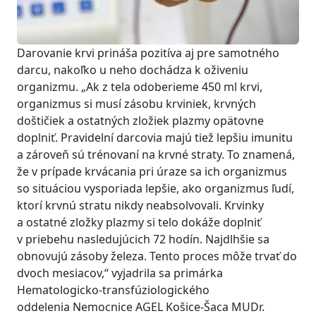
Darovanie krvi prináša pozitíva aj pre samotného
darcu, nakoľko u neho dochádza k oživeniu
organizmu. „Ak z tela odoberieme 450 ml krvi,
organizmus si musí zásobu krviniek, krvných
doštičiek a ostatných zložiek plazmy opätovne
doplniť. Pravidelní darcovia majú tiež lepšiu imunitu
a zároveň sú trénovaní na krvné straty. To znamená,
že v prípade krvácania pri úraze sa ich organizmus
so situáciou vysporiada lepšie, ako organizmus ľudí,
ktorí krvnú stratu nikdy neabsolvovali. Krvinky
a ostatné zložky plazmy si telo dokáže doplniť
v priebehu nasledujúcich 72 hodín. Najdlhšie sa
obnovujú zásoby železa. Tento proces môže trvať do
dvoch mesiacov,“ vyjadrila sa primárka
Hematologicko-transfúziologického
oddelenia Nemocnice AGEL Košice-Šaca MUDr.