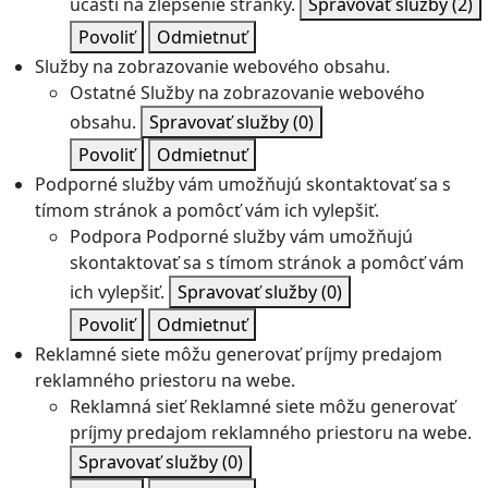
účasti na zlepšenie stránky.
Spravovať služby
(2)
Povoliť
Odmietnuť
Služby na zobrazovanie webového obsahu.
Ostatné
Služby na zobrazovanie webového
obsahu.
Spravovať služby
(0)
Povoliť
Odmietnuť
Podporné služby vám umožňujú skontaktovať sa s
tímom stránok a pomôcť vám ich vylepšiť.
Podpora
Podporné služby vám umožňujú
skontaktovať sa s tímom stránok a pomôcť vám
ich vylepšiť.
Spravovať služby
(0)
Povoliť
Odmietnuť
Reklamné siete môžu generovať príjmy predajom
reklamného priestoru na webe.
Reklamná sieť
Reklamné siete môžu generovať
príjmy predajom reklamného priestoru na webe.
Spravovať služby
(0)