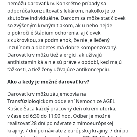
nemôžu darovať krv. Konkrétne prípady sa
odporúča konzultovať s lekárom, nakoľko je to
skutočne individuálne. Darcom sa môže stať človek
so zvýšeným krvným tlakom, ak u neho nejde
o pokročilé štádium ochorenia, aj človek
s cukrovkou, za podmienok, že nie je liečený
inzulínom a diabetes má dobre kompenzovaný.
Darovať krv môžu tiež alergici, ak užívajú
antihistaminiká a nie sú práve v období, keď majú
ťažkosti, a tiež ženy užívajúce antikoncepciu.
Ako a kedy je možné darovať krv?
Darovať krv môžu záujemcovia na
Transfúziologickom oddelení Nemocnice AGEL
Košice-Šaca každý pracovný deň okrem utorka,
v čase od 6:30 do 11:00 hod. Odber je možné
realizovať 28 dní po návrate z mimoeurópskej
krajiny, 7 dní po návrate z európskej krajiny, 7 dní po