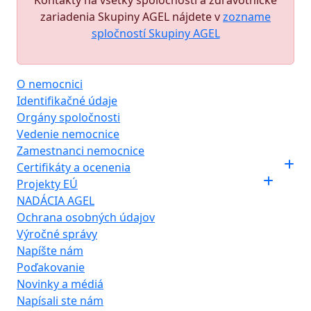
Kontakty na všetky spoločnosti a zdravotnícke
zariadenia Skupiny AGEL nájdete v
zozname
spločností Skupiny AGEL
O nemocnici
Identifikačné údaje
Orgány spoločnosti
Vedenie nemocnice
Zamestnanci nemocnice
Certifikáty a ocenenia
Projekty EÚ
NADÁCIA AGEL
Ochrana osobných údajov
Výročné správy
Napíšte nám
Poďakovanie
Novinky a médiá
Napísali ste nám