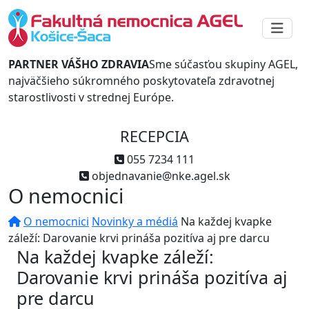
PARTNER VÁŠHO ZDRAVIA
Sme súčasťou skupiny AGEL,
najväčšieho súkromného poskytovateľa zdravotnej
starostlivosti v strednej Európe.
RECEPCIA
055 7234 111
objednavanie@nke.agel.sk
O nemocnici
O nemocnici
Novinky a médiá
Na každej kvapke
záleží: Darovanie krvi prináša pozitíva aj pre darcu
Na každej kvapke záleží:
Darovanie krvi prináša pozitíva aj
pre darcu