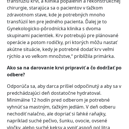
transfúziu krvi, a Klinika popálenín a rekonštrukčnej
chirurgie, starajúca sa o pacientov v ťažkom
zdravotnom stave, kde je potrebných mnoho
transfúzií len pre jedného pacienta. Ďalej je to
Gynekologicko-pôrodnícka klinika s dvoma
skupinami pacientiek. Krv potrebujú pre plánované
operácie a potom rodičky, pri ktorých môžu nastať
akútne situácie, kedy je potrebné dodať krv veľmi
rýchlo a vo veľkom množstve,“ priblížila primárka.
Ako sa na darovanie krvi pripraviť a čo dodržať po
odbere?
Odporúča sa, aby darca prišiel odpočinutý a aby sa v
predchádzajúci deň dostatočne hydratoval.
Minimálne 12 hodín pred odberom je potrebné
vyhnúť sa mastným, ťažkým jedlám. V deň odberu
nechodiť nalačno, ale dopriať si ľahké raňajky,
napríklad suché pečivo, šunku, ovocie, ovsené
vločky, alebo suché keksy a vypiť aspoň pol litra