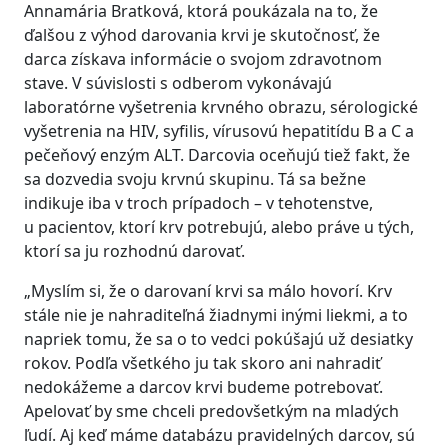
Annamária Bratková, ktorá poukázala na to, že
ďalšou z výhod darovania krvi je skutočnosť, že
darca získava informácie o svojom zdravotnom
stave. V súvislosti s odberom vykonávajú
laboratórne vyšetrenia krvného obrazu, sérologické
vyšetrenia na HIV, syfilis, vírusovú hepatitídu B a C a
pečeňový enzým ALT. Darcovia oceňujú tiež fakt, že
sa dozvedia svoju krvnú skupinu. Tá sa bežne
indikuje iba v troch prípadoch – v tehotenstve,
u pacientov, ktorí krv potrebujú, alebo práve u tých,
ktorí sa ju rozhodnú darovať.
„Myslím si, že o darovaní krvi sa málo hovorí. Krv
stále nie je nahraditeľná žiadnymi inými liekmi, a to
napriek tomu, že sa o to vedci pokúšajú už desiatky
rokov. Podľa všetkého ju tak skoro ani nahradiť
nedokážeme a darcov krvi budeme potrebovať.
Apelovať by sme chceli predovšetkým na mladých
ľudí. Aj keď máme databázu pravidelných darcov, sú