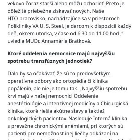
vekovo čoraz starší alebo môžu ochorieť. Preto je
dôležité priebežne získavať nových. Naše
HTO pracovisko, nachádzajúce sa v priestoroch
Polikliniky VA U. S. Steel, je darcom k dispozícii každý
deň, okrem utorka, v čase od 6:30 do 11.00 hod.,“
uviedla MUDr. Annamária Bratková.
Ktoré oddelenia nemocnice majú najvyššiu
spotrebu transfúznych jednotiek?
Dalo by sa očakávať, že sú to predovšetkým
operatívne odbory ako ortopédia či klinika
popálenín, ale nie je tomu tak. „Najvyššiu spotrebu
krvi majú v našej nemocnici Oddelenie
anestéziológie a intenzívnej medicíny a Chirurgická
klinika, ktoré riešia akútne stavy a taktiež
onkologických pacientov. Nasleduje Interná klinika
s prevažne chronickými anémiami, pri ktorých sú
pacienti pre nemožnosť inej liečby odkázaní na