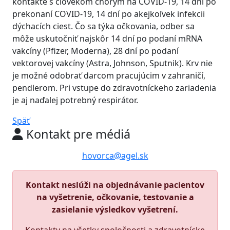
kontakte s človekom chorým na COVID-19, 14 dní po
prekonaní COVID-19, 14 dní po akejkoľvek infekcii
dýchacích ciest. Čo sa týka očkovania, odber sa
môže uskutočniť najskôr 14 dní po podaní mRNA
vakcíny (Pfizer, Moderna), 28 dní po podaní
vektorovej vakcíny (Astra, Johnson, Sputnik). Krv nie
je možné odobrať darcom pracujúcim v zahraničí,
pendlerom. Pri vstupe do zdravotníckeho zariadenia
je aj naďalej potrebný respirátor.
Späť
Kontakt pre médiá
hovorca@agel.sk
Kontakt neslúži na objednávanie pacientov
na vyšetrenie, očkovanie, testovanie a
zasielanie výsledkov vyšetrení.