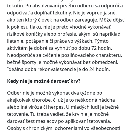
tekutín. Po absolvovaní prvého odberu sa odporúča
odpočívať a dopĺňať tekutiny. Nie je vopred jasné,
ako ten ktorý človek na odber zareaguje. Môže dôjsť
k poklesu tlaku, nie je preto vhodné vykonávať
rizikové koníčky alebo profesie, akými sú napríklad
lietanie, potápanie či práce vo výškach. Týmto
aktivitám je dobré sa vyhnúť po dobu 72 hodín.
Neodporúča sa cvičenie posilňovacieho charakteru,
bežné športy je možné vykonávať bez obmedzení.
Ideálna doba rekonvalescencie je do 24 hodín.
Kedy
nie je možné darovať krv?
Odber nie je možné vykonať dva týždne po
akejkoľvek chorobe, či už je to neškodná nádcha
alebo iná viróza či herpes. U mladých ľudí je bežné
tetovanie. Tu treba vedieť, že krv nie je možné
darovať šesť mesiacov po aplikovaní tetovania.
Osoby s chronickými ochoreniami vo všeobecnosti