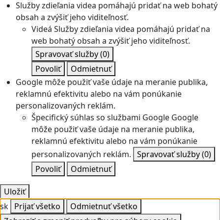
Služby zdieľania videa pomáhajú pridať na web bohatý
obsah a zvýšiť jeho viditeľnosť.
Videá
Služby zdieľania videa pomáhajú pridať na
web bohatý obsah a zvýšiť jeho viditeľnosť.
Spravovať služby
(0)
Povoliť
Odmietnuť
Google môže použiť vaše údaje na meranie publika,
reklamnú efektivitu alebo na vám ponúkanie
personalizovaných reklám.
Špecifický súhlas so službami Google
Google
môže použiť vaše údaje na meranie publika,
reklamnú efektivitu alebo na vám ponúkanie
personalizovaných reklám.
Spravovať služby
(0)
Povoliť
Odmietnuť
Uložiť
sk
Prijať všetko
Odmietnuť všetko