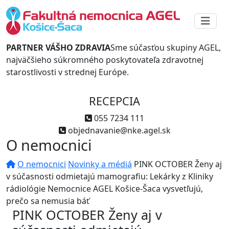
PARTNER VÁŠHO ZDRAVIA
Sme súčasťou skupiny AGEL,
najväčšieho súkromného poskytovateľa zdravotnej
starostlivosti v strednej Európe.
RECEPCIA
055 7234 111
objednavanie@nke.agel.sk
O nemocnici
O nemocnici
Novinky a médiá
PINK OCTOBER Ženy aj
v súčasnosti odmietajú mamografiu: Lekárky z Kliniky
rádiológie Nemocnice AGEL Košice-Šaca vysvetľujú,
prečo sa nemusia báť
PINK OCTOBER Ženy aj v