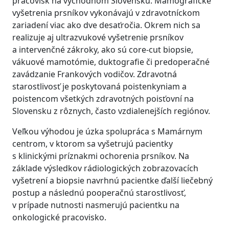
pracovísk na východnom Slovensku. Mamografické
vyšetrenia prsníkov vykonávajú v zdravotníckom
zariadení viac ako dve desaťročia. Okrem nich sa
realizuje aj ultrazvukové vyšetrenie prsníkov
a intervenčné zákroky, ako sú core-cut biopsie,
vákuové mamotómie, duktografie či predoperačné
zavádzanie Frankových vodičov. Zdravotná
starostlivosť je poskytovaná poistenkyniam a
poistencom všetkých zdravotných poisťovní na
Slovensku z rôznych, často vzdialenejších regiónov.
Veľkou výhodou je úzka spolupráca s Mamárnym
centrom, v ktorom sa vyšetrujú pacientky
s klinickými príznakmi ochorenia prsníkov. Na
základe výsledkov rádiologických zobrazovacích
vyšetrení a biopsie navrhnú pacientke ďalší liečebný
postup a následnú pooperačnú starostlivosť,
v prípade nutnosti nasmerujú pacientku na
onkologické pracovisko.