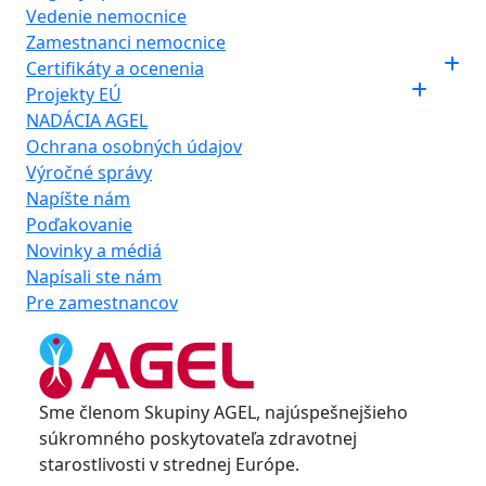
Vedenie nemocnice
Zamestnanci nemocnice
Certifikáty a ocenenia
Projekty EÚ
NADÁCIA AGEL
Ochrana osobných údajov
Výročné správy
Napíšte nám
Poďakovanie
Novinky a médiá
Napísali ste nám
Pre zamestnancov
Sme členom Skupiny AGEL, najúspešnejšieho
súkromného poskytovateľa zdravotnej
starostlivosti v strednej Európe.