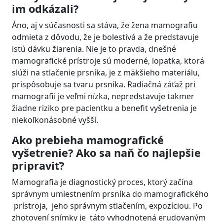
im odkázali?
Áno, aj v súčasnosti sa stáva, že žena mamografiu
odmieta z dôvodu, že je bolestivá a že predstavuje
istú dávku žiarenia. Nie je to pravda, dnešné
mamografické prístroje sú moderné, lopatka, ktorá
slúži na stlačenie prsníka, je z mäkšieho materiálu,
prispôsobuje sa tvaru prsníka. Radiačná záťaž pri
mamografii je veľmi nízka, nepredstavuje takmer
žiadne riziko pre pacientku a benefit vyšetrenia je
niekoľkonásobné vyšší.
Ako prebieha mamografické
vyšetrenie? Ako sa naň čo najlepšie
pripraviť?
Mamografia je diagnostický proces, ktorý začína
správnym umiestnením prsníka do mamografického
prístroja, jeho správnym stlačením, expozíciou. Po
zhotovení snímky je táto vyhodnotená erudovaným