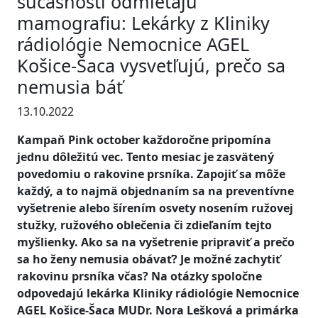
súčasnosti odmietajú
mamografiu: Lekárky z Kliniky
rádiológie Nemocnice AGEL
Košice-Šaca vysvetľujú, prečo sa
nemusia báť
13.10.2022
Kampaň Pink october každoročne pripomína
jednu dôležitú vec. Tento mesiac je zasvätený
povedomiu o rakovine prsníka. Zapojiť sa môže
každý, a to najmä objednaním sa na preventívne
vyšetrenie alebo šírením osvety nosením ružovej
stužky, ružového oblečenia či zdieľaním tejto
myšlienky. Ako sa na vyšetrenie pripraviť a prečo
sa ho ženy nemusia obávať? Je možné zachytiť
rakovinu prsníka včas? Na otázky spoločne
odpovedajú lekárka Kliniky rádiológie Nemocnice
AGEL Košice-Šaca MUDr. Nora Lešková a primárka