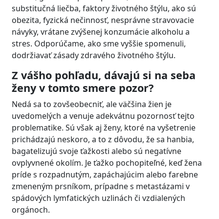
substitučná liečba, faktory životného štýlu, ako sú
obezita, fyzická nečinnosť, nesprávne stravovacie
návyky, vrátane zvýšenej konzumácie alkoholu a
stres. Odporúčame, ako sme vyššie spomenuli,
dodržiavať zásady zdravého životného štýlu.
Z vášho pohľadu, dávajú si na seba
ženy v tomto smere pozor?
Nedá sa to zovšeobecniť, ale väčšina žien je
uvedomelých a venuje adekvátnu pozornosť tejto
problematike. Sú však aj ženy, ktoré na vyšetrenie
prichádzajú neskoro, a to z dôvodu, že sa hanbia,
bagatelizujú svoje ťažkosti alebo sú negatívne
ovplyvnené okolím. Je ťažko pochopiteľné, keď žena
príde s rozpadnutým, zapáchajúcim alebo farebne
zmeneným prsníkom, prípadne s metastázami v
spádových lymfatických uzlinách či vzdialených
orgánoch.