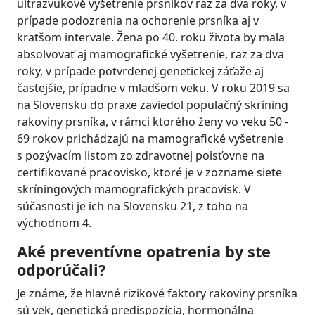
ultrazvukové vyšetrenie prsníkov raz za dva roky, v
prípade podozrenia na ochorenie prsníka aj v
kratšom intervale. Žena po 40. roku života by mala
absolvovať aj mamografické vyšetrenie, raz za dva
roky, v prípade potvrdenej genetickej záťaže aj
častejšie, prípadne v mladšom veku. V roku 2019 sa
na Slovensku do praxe zaviedol populačný skríning
rakoviny prsníka, v rámci ktorého ženy vo veku 50 -
69 rokov prichádzajú na mamografické vyšetrenie
s pozývacím listom zo zdravotnej poisťovne na
certifikované pracovisko, ktoré je v zozname siete
skríningových mamografických pracovísk. V
súčasnosti je ich na Slovensku 21, z toho na
východnom 4.
Aké preventívne opatrenia by ste
odporúčali?
Je známe, že hlavné rizikové faktory rakoviny prsníka
sú vek, genetická predispozícia, hormonálna