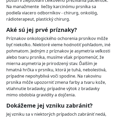
posun v zlepšovaní celkového prežívania pacientok.
Na manažmente liečby karcinómu prsníka sa
podieľa viacero odborníkov - chirurg, onkológ,
rádioterapeut, plastický chirurg.
Aké sú jej prvé príznaky?
Príznakov onkologického ochorenia prsníkov môže
byť niekoľko. Niektoré vieme hodnotiť pohľadom, iné
pohmatom. Jedným z príznakov je asymetria veľkosti
alebo tvaru prsníka, musíme však pripomenúť, že
mierna asymetria je prirodzený stav. Ďalším je
hmatná hrčka v prsníku, ktorá je tuhá, nebolestivá,
prípadne nepohyblivá voči spodine. Na rakovinu
prsníka môže upozorniť zmena farby a tvaru kože,
vtiahnutie bradavky, prípadne výtok z bradavky
mimo obdobia gravidity a dojčenia.
Dokážeme jej vzniku zabrániť?
Jej vzniku sa v niektorých prípadoch zabrániť nedá,