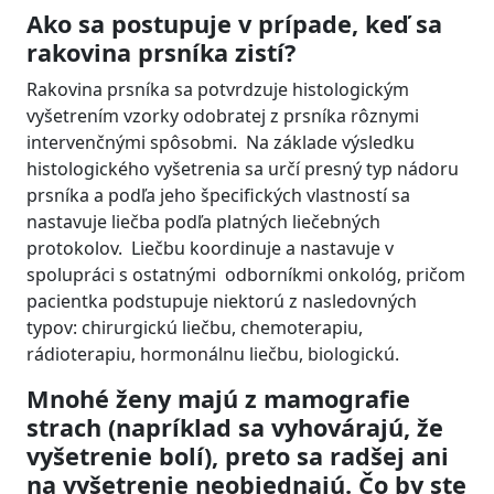
Ako sa postupuje v prípade, keď sa
rakovina prsníka zistí?
Rakovina prsníka sa potvrdzuje histologickým
vyšetrením vzorky odobratej z prsníka rôznymi
intervenčnými spôsobmi. Na základe výsledku
histologického vyšetrenia sa určí presný typ nádoru
prsníka a podľa jeho špecifických vlastností sa
nastavuje liečba podľa platných liečebných
protokolov. Liečbu koordinuje a nastavuje v
spolupráci s ostatnými odborníkmi onkológ, pričom
pacientka podstupuje niektorú z nasledovných
typov: chirurgickú liečbu, chemoterapiu,
rádioterapiu, hormonálnu liečbu, biologickú.
Mnohé ženy majú z mamografie
strach (napríklad sa vyhovárajú, že
vyšetrenie bolí), preto sa radšej ani
na vyšetrenie neobjednajú. Čo by ste