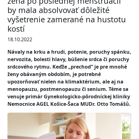
žena po poslednej menštruácii
by mala absolvovať dôležité
vyšetrenie zamerané na hustotu
kostí
18.10.2022
Návaly na krku a hrudi, potenie, poruchy spánku,
nervozita, bolesti hlavy, búšenie srdca či poruchy
srdcového rytmu. Keďže „prechod“ je pre mnohé
ženy obávaným obdobím, je potrebné
upozorňovať nielen na klimaktérium, ale aj na
menopauzu, postmenopauzu či senium. Téme sa
venuje primár Gynekologicko-pôrodníckej kliniky
Nemocnice AGEL Košice-Šaca MUDr. Otto Tomášů.