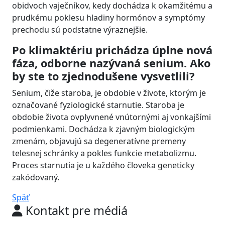
obidvoch vaječníkov, kedy dochádza k okamžitému a
prudkému poklesu hladiny hormónov a symptómy
prechodu sú podstatne výraznejšie.
Po klimaktériu prichádza úplne nová
fáza, odborne nazývaná senium. Ako
by ste to zjednodušene vysvetlili?
Senium, čiže staroba, je obdobie v živote, ktorým je
označované fyziologické starnutie. Staroba je
obdobie života ovplyvnené vnútornými aj vonkajšími
podmienkami. Dochádza k zjavným biologickým
zmenám, objavujú sa degeneratívne premeny
telesnej schránky a pokles funkcie metabolizmu.
Proces starnutia je u každého človeka geneticky
zakódovaný.
Späť
Kontakt pre médiá