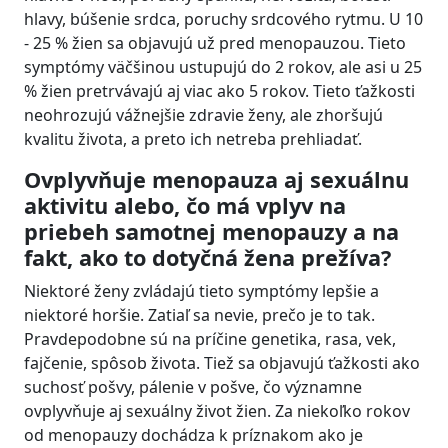
hlavy, búšenie srdca, poruchy srdcového rytmu. U 10
- 25 % žien sa objavujú už pred menopauzou. Tieto
symptómy väčšinou ustupujú do 2 rokov, ale asi u 25
% žien pretrvávajú aj viac ako 5 rokov. Tieto ťažkosti
neohrozujú vážnejšie zdravie ženy, ale zhoršujú
kvalitu života, a preto ich netreba prehliadať.
Ovplyvňuje menopauza aj sexuálnu
aktivitu alebo, čo má vplyv na
priebeh samotnej menopauzy a na
fakt, ako to dotyčná žena prežíva?
Niektoré ženy zvládajú tieto symptómy lepšie a
niektoré horšie. Zatiaľ sa nevie, prečo je to tak.
Pravdepodobne sú na príčine genetika, rasa, vek,
fajčenie, spôsob života. Tiež sa objavujú ťažkosti ako
suchosť pošvy, pálenie v pošve, čo významne
ovplyvňuje aj sexuálny život žien. Za niekoľko rokov
od menopauzy dochádza k príznakom ako je