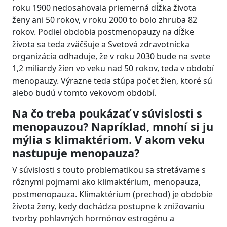
roku 1900 nedosahovala priemerná dĺžka života
ženy ani 50 rokov, v roku 2000 to bolo zhruba 82
rokov. Podiel obdobia postmenopauzy na dĺžke
života sa teda zväčšuje a Svetová zdravotnícka
organizácia odhaduje, že v roku 2030 bude na svete
1,2 miliardy žien vo veku nad 50 rokov, teda v období
menopauzy. Výrazne teda stúpa počet žien, ktoré sú
alebo budú v tomto vekovom období.
Na čo treba poukázať v súvislosti s
menopauzou? Napríklad, mnohí si ju
mýlia s klimaktériom. V akom veku
nastupuje menopauza?
V súvislosti s touto problematikou sa stretávame s
rôznymi pojmami ako klimaktérium, menopauza,
postmenopauza. Klimaktérium (prechod) je obdobie
života ženy, kedy dochádza postupne k znižovaniu
tvorby pohlavných hormónov estrogénu a