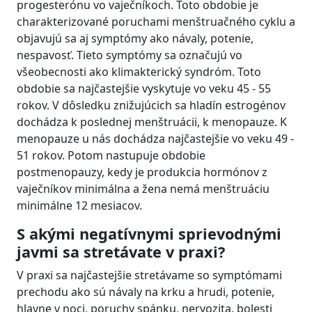
progesterónu vo vaječníkoch. Toto obdobie je
charakterizované poruchami menštruačného cyklu a
objavujú sa aj symptómy ako návaly, potenie,
nespavosť. Tieto symptómy sa označujú vo
všeobecnosti ako klimakterický syndróm. Toto
obdobie sa najčastejšie vyskytuje vo veku 45 - 55
rokov. V dôsledku znižujúcich sa hladín estrogénov
dochádza k poslednej menštruácii, k menopauze. K
menopauze u nás dochádza najčastejšie vo veku 49 -
51 rokov. Potom nastupuje obdobie
postmenopauzy, kedy je produkcia hormónov z
vaječníkov minimálna a žena nemá menštruáciu
minimálne 12 mesiacov.
S akými negatívnymi sprievodnými
javmi sa stretávate v praxi?
V praxi sa najčastejšie stretávame so symptómami
prechodu ako sú návaly na krku a hrudi, potenie,
hlavne v noci, poruchy spánku, nervozita, bolesti