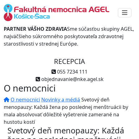
PARTNER VÁŠHO ZDRAVIA
Sme súčasťou skupiny AGEL,
najväčšieho súkromného poskytovateľa zdravotnej
starostlivosti v strednej Európe.
RECEPCIA
055 7234 111
objednavanie@nke.agel.sk
O nemocnici
O nemocnici
Novinky a médiá
Svetový deň
menopauzy: Každá žena po poslednej menštruácii by
mala absolvovať dôležité vyšetrenie zamerané na
hustotu kostí
Svetový deň menopauzy: Každá