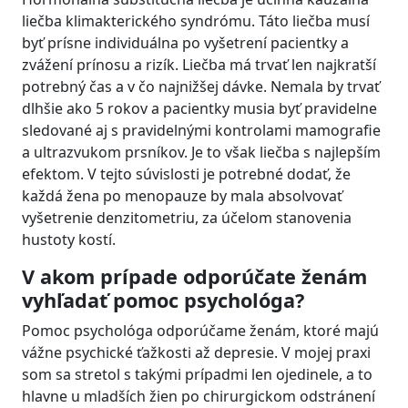
liečba klimakterického syndrómu. Táto liečba musí
byť prísne individuálna po vyšetrení pacientky a
zvážení prínosu a rizík. Liečba má trvať len najkratší
potrebný čas a v čo najnižšej dávke. Nemala by trvať
dlhšie ako 5 rokov a pacientky musia byť pravidelne
sledované aj s pravidelnými kontrolami mamografie
a ultrazvukom prsníkov. Je to však liečba s najlepším
efektom. V tejto súvislosti je potrebné dodať, že
každá žena po menopauze by mala absolvovať
vyšetrenie denzitometriu, za účelom stanovenia
hustoty kostí.
V akom prípade odporúčate ženám
vyhľadať pomoc psychológa?
Pomoc psychológa odporúčame ženám, ktoré majú
vážne psychické ťažkosti až depresie. V mojej praxi
som sa stretol s takými prípadmi len ojedinele, a to
hlavne u mladších žien po chirurgickom odstránení