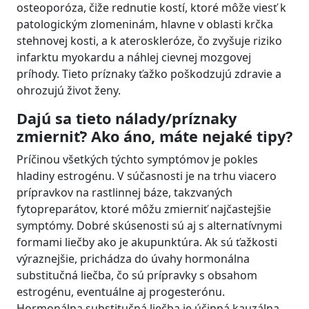
osteoporóza, čiže rednutie kostí, ktoré môže viesť k
patologickým zlomeninám, hlavne v oblasti krčka
stehnovej kosti, a k ateroskleróze, čo zvyšuje riziko
infarktu myokardu a náhlej cievnej mozgovej
príhody. Tieto príznaky ťažko poškodzujú zdravie a
ohrozujú život ženy.
Dajú sa tieto nálady/príznaky
zmierniť? Ako áno, máte nejaké tipy?
Príčinou všetkých týchto symptómov je pokles
hladiny estrogénu. V súčasnosti je na trhu viacero
prípravkov na rastlinnej báze, takzvaných
fytopreparátov, ktoré môžu zmierniť najčastejšie
symptómy. Dobré skúsenosti sú aj s alternatívnymi
formami liečby ako je akupunktúra. Ak sú ťažkosti
výraznejšie, prichádza do úvahy hormonálna
substitučná liečba, čo sú prípravky s obsahom
estrogénu, eventuálne aj progesterónu.
Hormonálna substitučná liečba je účinná kauzálna