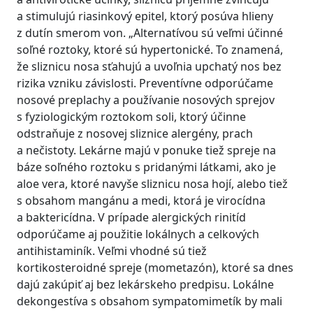
a stimulujú riasinkový epitel, ktorý posúva hlieny
z dutín smerom von. „Alternatívou sú veľmi účinné
soľné roztoky, ktoré sú hypertonické. To znamená,
že sliznicu nosa sťahujú a uvoľnia upchatý nos bez
rizika vzniku závislosti. Preventívne odporúčame
nosové preplachy a používanie nosových sprejov
s fyziologickým roztokom soli, ktorý účinne
odstraňuje z nosovej sliznice alergény, prach
a nečistoty. Lekárne majú v ponuke tiež spreje na
báze soľného roztoku s pridanými látkami, ako je
aloe vera, ktoré navyše sliznicu nosa hojí, alebo tiež
s obsahom mangánu a medi, ktorá je virocídna
a baktericídna. V prípade alergických rinitíd
odporúčame aj použitie lokálnych a celkových
antihistaminík. Veľmi vhodné sú tiež
kortikosteroidné spreje (mometazón), ktoré sa dnes
dajú zakúpiť aj bez lekárskeho predpisu. Lokálne
dekongestíva s obsahom sympatomimetík by mali