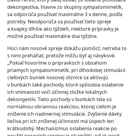
dekongestíva, hlavne zo skupiny sympatomimetík,
sa odporúča používať maximálne 3 x denne, podľa
potreby. Neodporúča sa používať tieto spreje
a kvapky dlhšie ako týždeň, niektoré prípravky je
možné používať maximálne dva týždne.
Hoci nám nosové spreje dokážu pomôcť, netreba to
s nimi preháňať, pretože môžu byť aj návykové.
„Pokiaľ hovoríme o prípravkoch s obsahom
priamych sympatomimetík, pri dlhodobej stimulácii
cieľových buniek nosovej sliznice sa aktivujú
v bunkách také pochody, ktoré spôsobia oslabenie
ich vnímavosti voči účinnej zložke lokálnych
dekongestív. Tieto pochody v bunkách tela sú
normálnou obrannou reakciou, ktorej cieľom je
zníženie ich nadmernej stimulácie. Zvýšenie dávky
liečiva pri ich zníženej účinnosti má úspech len
krátkodobý. Mechanizmus oslabenia reakcie po
použití nosových sprejov je okamžitý, avšak pocit