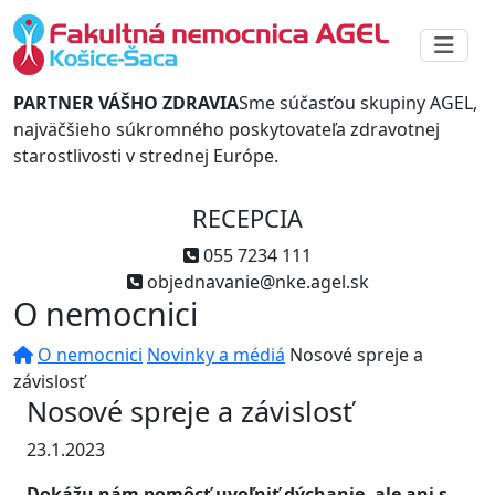
PARTNER VÁŠHO ZDRAVIA
Sme súčasťou skupiny AGEL,
najväčšieho súkromného poskytovateľa zdravotnej
starostlivosti v strednej Európe.
RECEPCIA
055 7234 111
objednavanie@nke.agel.sk
O nemocnici
O nemocnici
Novinky a médiá
Nosové spreje a
závislosť
Nosové spreje a závislosť
23.1.2023
Dokážu nám pomôcť uvoľniť dýchanie, ale ani s