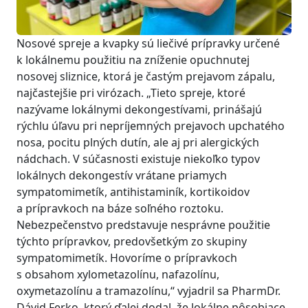
Nosové spreje a kvapky sú liečivé prípravky určené
k lokálnemu použitiu na zníženie opuchnutej
nosovej sliznice, ktorá je častým prejavom zápalu,
najčastejšie pri virózach. „Tieto spreje, ktoré
nazývame lokálnymi dekongestívami, prinášajú
rýchlu úľavu pri nepríjemných prejavoch upchatého
nosa, pocitu plných dutín, ale aj pri alergických
nádchach. V súčasnosti existuje niekoľko typov
lokálnych dekongestív vrátane priamych
sympatomimetík, antihistaminík, kortikoidov
a prípravkoch na báze soľného roztoku.
Nebezpečenstvo predstavuje nesprávne použitie
týchto prípravkov, predovšetkým zo skupiny
sympatomimetík. Hovoríme o prípravkoch
s obsahom xylometazolínu, nafazolínu,
oxymetazolínu a tramazolínu,“ vyjadril sa PharmDr.
Dávid Ferko, ktorý ďalej dodal, že lokálne pôsobiace