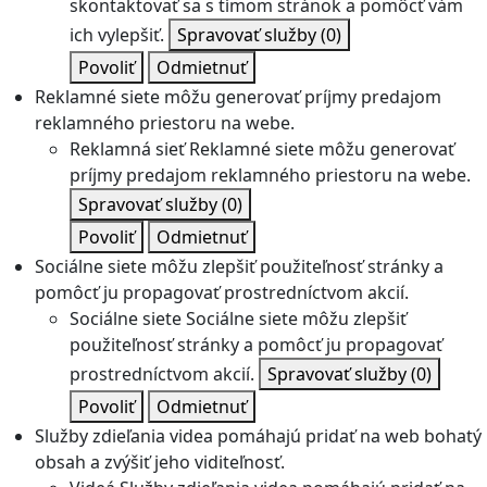
skontaktovať sa s tímom stránok a pomôcť vám
ich vylepšiť.
Spravovať služby
(0)
Povoliť
Odmietnuť
Reklamné siete môžu generovať príjmy predajom
reklamného priestoru na webe.
Reklamná sieť
Reklamné siete môžu generovať
príjmy predajom reklamného priestoru na webe.
Spravovať služby
(0)
Povoliť
Odmietnuť
Sociálne siete môžu zlepšiť použiteľnosť stránky a
pomôcť ju propagovať prostredníctvom akcií.
Sociálne siete
Sociálne siete môžu zlepšiť
použiteľnosť stránky a pomôcť ju propagovať
prostredníctvom akcií.
Spravovať služby
(0)
Povoliť
Odmietnuť
Služby zdieľania videa pomáhajú pridať na web bohatý
obsah a zvýšiť jeho viditeľnosť.