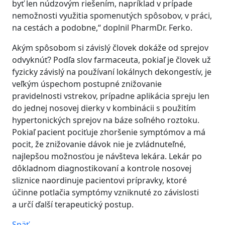
byť len núdzovým riešením, napríklad v prípade
nemožnosti využitia spomenutých spôsobov, v práci,
na cestách a podobne,“ doplnil PharmDr. Ferko.
Akým spôsobom si závislý človek dokáže od sprejov
odvyknúť? Podľa slov farmaceuta, pokiaľ je človek už
fyzicky závislý na používaní lokálnych dekongestív, je
veľkým úspechom postupné znižovanie
pravidelnosti vstrekov, prípadne aplikácia spreju len
do jednej nosovej dierky v kombinácii s použitím
hypertonických sprejov na báze soľného roztoku.
Pokiaľ pacient pociťuje zhoršenie symptómov a má
pocit, že znižovanie dávok nie je zvládnuteľné,
najlepšou možnosťou je návšteva lekára. Lekár po
dôkladnom diagnostikovaní a kontrole nosovej
sliznice naordinuje pacientovi prípravky, ktoré
účinne potlačia symptómy vzniknuté zo závislosti
a určí ďalší terapeutický postup.
Späť