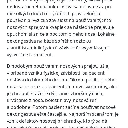
nedostatočného účinku liečiva sa objavuje až po
niekoľkých dňoch či týždňoch pravidelného
používania. Fyzická závislosť na používaní týchto
nosových sprejov a kvapiek sa následne prejavuje
opuchom sliznice a pocitom plného nosa. Lokálne
dekongestíva na báze soľného roztoku
a antihistaminík fyzickú závislosť nevyvolávajú,“
vysvetľuje farmaceut.
Dlhodobým používaním nosových sprejov, už aj
v prípade vzniku fyzickej závislosti, sa pacient
dostáva do bludného kruhu. Okrem pocitu plného
nosa sa pridružujú pacientom nové symptómy, ako
je chrapot, sťažené dýchanie, zhoršený čuch,
krvácanie z nosa, bolesť hlavy, nosová reč
a podobne. Potom pacient začína používať nosové
dekongestíva ešte častejšie. Najhorším scenárom je
vznik defektov nosovej priehradky, ktorý sa dá
napraviť už len chirurgicky. „Nosové dekongestíva