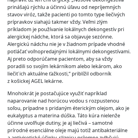
prinášajú rýchlu a účinnú úľavu od nepríjemných
stavov viróz, takže pacienti po tomto type liečivých
prípravkov siahajú takmer vždy. Veľmi zlým
príkladom je používanie lokálnych dekongestív pri
alergickej nádche, ktorá sa objavuje sezónne.
Alergickú nádchu nie je v žiadnom prípade vhodné
potláčať voľnopredajnými lokálnymi dekongestívami.
Aj preto odporúčame pacientom, aby sa vždy
poradili so svojím lekárnikom alebo lekárom, ako
liečiť ich aktuálne ťažkosti,“ priblížil odborník
z košickej AGEL lekárne.
Mnohokrát je postačujúce využiť napríklad
naparovanie nad horúcou vodou s rozpustenou
soľou, prípadne s pridaným éterickým olejom, ako je
eukalyptus a materina dúška. Táto kúra nielenže
účinne uvoľňuje dutiny, je aj liečivá – samotné
prírodné esenciálne oleje majú totiž antibakteriálne
a antivirotické účinky, sliznicu príjemne zvlhčujú