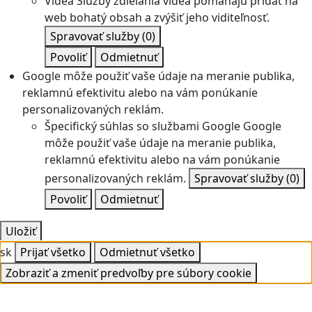
Videá
Služby zdieľania videa pomáhajú pridať na
web bohatý obsah a zvýšiť jeho viditeľnosť.
Spravovať služby
(0)
Povoliť
Odmietnuť
Google môže použiť vaše údaje na meranie publika,
reklamnú efektivitu alebo na vám ponúkanie
personalizovaných reklám.
Špecifický súhlas so službami Google
Google
môže použiť vaše údaje na meranie publika,
reklamnú efektivitu alebo na vám ponúkanie
personalizovaných reklám.
Spravovať služby
(0)
Povoliť
Odmietnuť
Uložiť
sk
Prijať všetko
Odmietnuť všetko
Zobraziť a zmeniť predvoľby pre súbory cookie