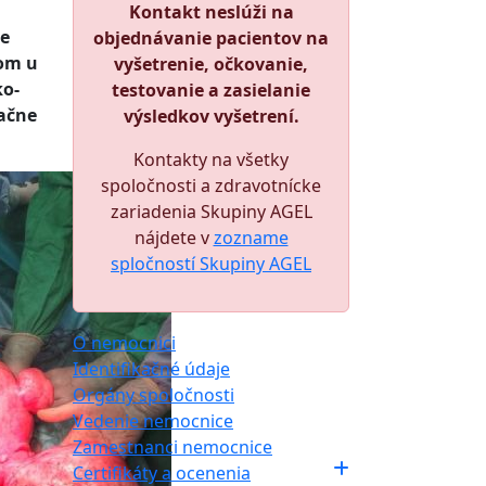
Kontakt neslúži na
ie
objednávanie pacientov na
čom u
vyšetrenie, očkovanie,
ko-
testovanie a zasielanie
račne
výsledkov vyšetrení.
Kontakty na všetky
spoločnosti a zdravotnícke
zariadenia Skupiny AGEL
nájdete v
zozname
spločností Skupiny AGEL
O nemocnici
Identifikačné údaje
Orgány spoločnosti
Vedenie nemocnice
Zamestnanci nemocnice
Certifikáty a ocenenia