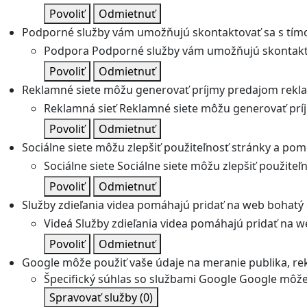
Povoliť
Odmietnuť
Podporné služby vám umožňujú skontaktovať sa s tímo
Podpora
Podporné služby vám umožňujú skontakto
Povoliť
Odmietnuť
Reklamné siete môžu generovať príjmy predajom rekl
Reklamná sieť
Reklamné siete môžu generovať prí
Povoliť
Odmietnuť
Sociálne siete môžu zlepšiť použiteľnosť stránky a pom
Sociálne siete
Sociálne siete môžu zlepšiť použite
Povoliť
Odmietnuť
Služby zdieľania videa pomáhajú pridať na web bohatý o
Videá
Služby zdieľania videa pomáhajú pridať na we
Povoliť
Odmietnuť
Google môže použiť vaše údaje na meranie publika, re
Špecifický súhlas so službami Google
Google môže 
Spravovať služby
(0)