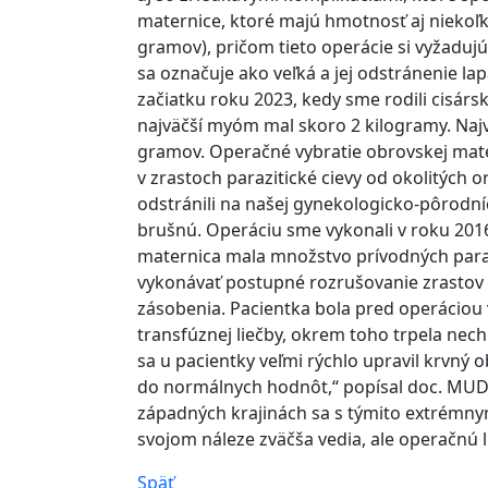
maternice, ktoré majú hmotnosť aj niekoľ
gramov), pričom tieto operácie si vyžadu
sa označuje ako veľká a jej odstránenie l
začiatku roku 2023, kedy sme rodili cis
najväčší myóm mal skoro 2 kilogramy. Naj
gramov. Operačné vybratie obrovskej mater
v zrastoch parazitické cievy od okolitých
odstránili na našej gynekologicko-pôrodníc
brušnú. Operáciu sme vykonali v roku 2016
maternica mala množstvo prívodných parazit
vykonávať postupné rozrušovanie zrastov
zásobenia. Pacientka bola pred operáciou
transfúznej liečby, okrem toho trpela nec
sa u pacientky veľmi rýchlo upravil krvný 
do normálnych hodnôt,“ popísal doc. MUDr.
západných krajinách sa s týmito extrémnym
svojom náleze zväčša vedia, ale operačnú 
Späť