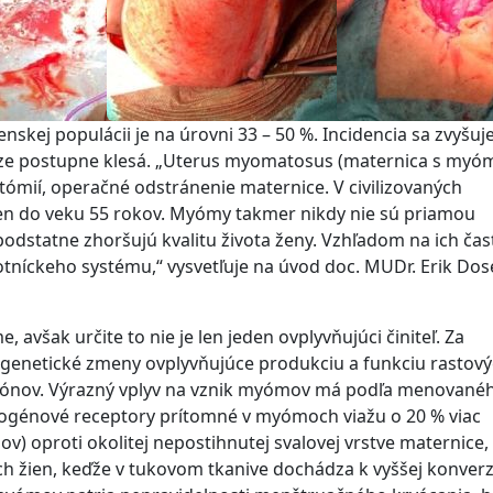
kej populácii je na úrovni 33 – 50 %. Incidencia sa zvyšuje
 postupne klesá. „Uterus myomatosus (maternica s my
któmií, operačné odstránenie maternice. V civilizovaných
en do veku 55 rokov. Myómy takmer nikdy nie sú priamou
 podstatne zhoršujú kvalitu života ženy. Vzhľadom na ich čas
otníckeho systému,“ vysvetľuje na úvod doc. MUDr. Erik Dos
avšak určite to nie je len jeden ovplyvňujúci činiteľ. Za
genetické zmeny ovplyvňujúce produkciu a funkciu rastov
ónov. Výrazný vplyv na vznik myómov má podľa menované
génové receptory prítomné v myómoch viažu o 20 % viac
 oproti okolitej nepostihnutej svalovej vrstve maternice,
h žien, keďže v tukovom tkanive dochádza k vyššej konverz