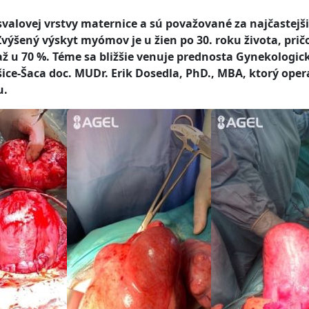
lovej vrstvy maternice a sú považované za najčastejš
Zvýšený výskyt myómov je u žien po 30. roku života, pri
až u 70 %. Téme sa bližšie venuje prednosta Gynekologic
ice-Šaca doc. MUDr. Erik Dosedla, PhD., MBA, ktorý ope
u.