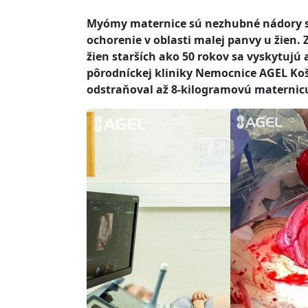
Myómy maternice sú nezhubné nádory sva
ochorenie v oblasti malej panvy u žien. 
žien starších ako 50 rokov sa vyskytujú 
pôrodníckej kliniky Nemocnice AGEL Koš
odstraňoval až 8-kilogramovú maternic