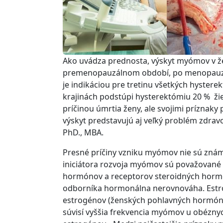
Ako uvádza prednosta, výskyt myómov v žens
premenopauzálnom období, po menopauze
je indikáciou pre tretinu všetkých hystere
krajinách podstúpi hysterektómiu 20 % ži
príčinou úmrtia ženy, ale svojimi príznaky
výskyt predstavujú aj veľký problém zdrav
PhD., MBA.
Presné príčiny vzniku myómov nie sú známe, 
iniciátora rozvoja myómov sú považované 
hormónov a receptorov steroidných horm
odborníka hormonálna nerovnováha. Estro
estrogénov (ženských pohlavných hormónov)
súvisí vyššia frekvencia myómov u obéznyc