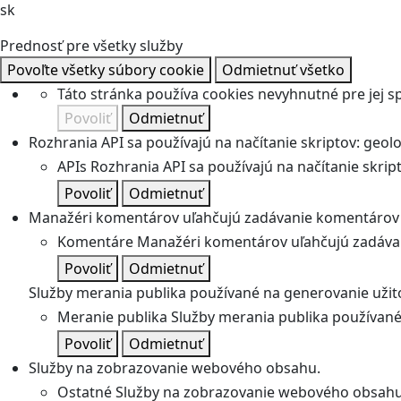
sk
Prednosť pre všetky služby
Povoľte všetky súbory cookie
Odmietnuť všetko
Táto stránka používa cookies nevyhnutné pre jej 
Povoliť
Odmietnuť
Rozhrania API sa používajú na načítanie skriptov: geolok
APIs
Rozhrania API sa používajú na načítanie skripto
Povoliť
Odmietnuť
Manažéri komentárov uľahčujú zadávanie komentárov 
Komentáre
Manažéri komentárov uľahčujú zadávan
Povoliť
Odmietnuť
Služby merania publika používané na generovanie užitoč
Meranie publika
Služby merania publika používané 
Povoliť
Odmietnuť
Služby na zobrazovanie webového obsahu.
Ostatné
Služby na zobrazovanie webového obsahu