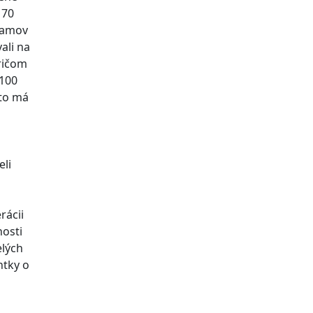
 70
gramov
ali na
ričom
1100
sto má
eli
rácii
nosti
elých
ntky o