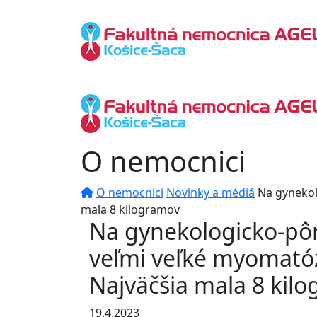
O nemocnici
O nemocnici
Novinky a médiá
Na gynekol
mala 8 kilogramov
Na gynekologicko-pôro
veľmi veľké myomató
Najväčšia mala 8 kil
19.4.2023