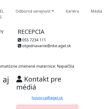
EL
Odborná verejnosť
Kariéra
Médiá
S
RECEPCIA
ny
055 7234 111
objednavanie@nke.agel.sk
myomatózne zmenené maternice: Najväčšia
 aj
Kontakt pre
médiá
hovorca@agel.sk