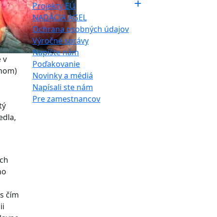
Projekty EÚ
NADÁCIA AGEL
Ochrana osobných údajov
Výročné správy
Napíšte nám
 v
Poďakovanie
ómom)
Novinky a médiá
Napísali ste nám
Pre zamestnancov
tý
edla,
ých
ho
 s čím
ii