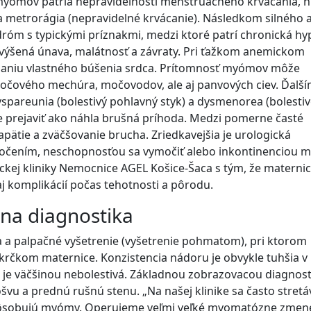
 myómov patria nepravidelnosti menštruačného krvácania, h
a metrorágia (nepravidelné krvácanie). Následkom silného 
róm s typickými príznakmi, medzi ktoré patrí chronická hy
, zvýšená únava, malátnosť a závraty. Pri ťažkom anemickom
maniu vlastného búšenia srdca. Prítomnosť myómov môže
očového mechúra, močovodov, ale aj panvových ciev. Ďalš
yspareunia (bolestivý pohlavný styk) a dysmenorea (bolesti
 prejaviť ako náhla brušná príhoda. Medzi pomerne časté
apätie a zväčšovanie brucha. Zriedkavejšia je urologická
očením, neschopnosťou sa vymočiť alebo inkontinenciou m
kej kliniky Nemocnice AGEL Košice-Šaca s tým, že maternic
aj komplikácií počas tehotnosti a pôrodu.
lna diagnostika
a palpačné vyšetrenie (vyšetrenie pohmatom), pri ktorom
krčkom maternice. Konzistencia nádoru je obvykle tuhšia v
a je väčšinou nebolestivá. Základnou zobrazovacou diagnos
švu a prednú rušnú stenu. „Na našej klinike sa často stret
 spôsobujú myómy. Operujeme veľmi veľké myomatózne zme