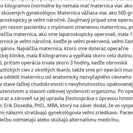
ko kilogramov (normálne by nemala mať maternica viac ako
jú skúsených gynekológov. Maternica vážiaca viac ako 500 
aparoskopicky je veľmi náročné. Zaujímavý prípad sme operov
árskym rezom pacientku s myómami zmenenou maternicou, p
väčšia maternica, akú sme laparoskopicky operovali, mala 
nice je veľmi náročné, keďže je veľmi prekrvená, veľmi ča
 orgánov. Najväčšia maternica, ktorú sme doteraz operačne
kej klinike, mala 8 kilogramov a vypĺňala skoro celú dutinu
, pričom operácia trvala skoro 3 hodiny, keďže obrovská
ických ciev z okolitých tkanív, takže sme pri operácii mus
 a oddeliť maternicu od anatomicky nezvyčajného cievneho
 v stave ťažkej chudokrvnosti s nevyhnutnosťou opakovanej
hutenstvom a stavom celkovej vysilenosti organizmu. Po ope
obraz a zároveň sa jej upravila životospráva s úpravou hmot
 Erik Dosedla, PhD., MBA, ktorý na záver dodal, že vo vysp
i nálezmi stretávajú gynekológovia veľmi zriedkavo. Pacie
liečbu odmietajú alebo skúšajú alternatívnu medicínu.