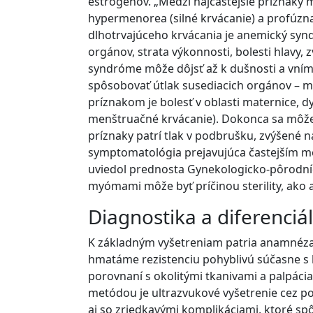
estrogénov. „Medzi najčastejšie príznaky
hypermenorea (silné krvácanie) a profúzn
dlhotrvajúceho krvácania je anemický synd
orgánov, strata výkonnosti, bolesti hlavy
syndróme môže dôjsť až k dušnosti a vní
spôsobovať útlak susediacich orgánov – m
príznakom je bolesť v oblasti maternice, d
menštruačné krvácanie). Dokonca sa môže
príznaky patrí tlak v podbrušku, zvýšené n
symptomatológia prejavujúca častejším m
uviedol prednosta Gynekologicko-pôrodníc
myómami môže byť príčinou sterility, ako 
Diagnostika a diferenciá
K základným vyšetreniam patria anamnéza 
hmatáme rezistenciu pohyblivú súčasne s 
porovnaní s okolitými tkanivami a palpáci
metódou je ultrazvukové vyšetrenie cez po
aj so zriedkavými komplikáciami, ktoré