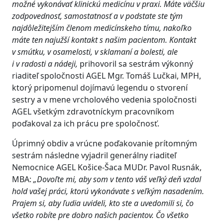
možné vykonávať klinickú medicínu v praxi. Máte väčšiu
zodpovednosť, samostatnosť a v podstate ste tým
najdôležitejším členom medicínskeho tímu, nakoľko
máte ten najužší kontakt s našim pacientom. Kontakt
v smútku, v osamelosti, v sklamaní a bolesti, ale
i v radosti a nádeji,
prihovoril sa sestrám výkonný
riaditeľ spoločnosti AGEL Mgr. Tomáš Lučkai, MPH,
ktorý pripomenul dojímavú legendu o stvorení
sestry a v mene vrcholového vedenia spoločnosti
AGEL všetkým zdravotníckym pracovníkom
poďakoval za ich prácu pre spoločnosť.
Úprimný obdiv a vrúcne poďakovanie prítomným
sestrám následne vyjadril generálny riaditeľ
Nemocnice AGEL Košice-Šaca MUDr. Pavol Rusnák,
MBA:
„Dovoľte mi, aby som v tento váš veľký deň vzdal
hold vašej práci, ktorú vykonávate s veľkým nasadením.
Prajem si, aby ľudia uvideli, kto ste a uvedomili si, čo
všetko robíte pre dobro našich pacientov. Čo všetko