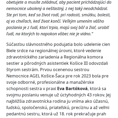
obetujete a musíte zvládnuť, aby pacient prichádzajúci do
nemocnice ubolený a nešťastný, z nej taký neodchádzal.
Ste pri tom, keď sa život rodí, pri radosti, smútku, bolesti,
aj vo chvíľach, keď život končí. Veľkým umením vášho
poslania je z ľudí, ktorí trpia, majú svoj bôľ a žiaľ, urobiť
ľudí, na ktorých to napokon vôbec nie je vidno.“
Súčasťou slávnostného podujatia bolo udelenie cien
Biele srdce na regionálnej úrovni, ktoré vedenie
zdravotníckého zariadenia a Regionálna komora
sestier a pôrodných asistentiek Košice III odovzdali
štyrom sestrám. Prvou ocenenou sestrou
Nemocnice AGEL Košice-Šaca pre rok 2023 bola pre
svoje odborné, profesionálne a manažérske
schopnosti sestra v praxi
Eva Bartóková
, ktorá sa
svojmu poslaniu venuje už úctyhodných 43 rokov. Jej
najbližšia zdravotnícka rodina ju vníma ako úžasnú,
ľudskú, spoločenskú, priateľskú, precíznu a až veľmi
pedantnú sestru, ktorá už 18. rok prekračuje prah