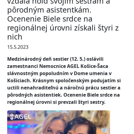
vzdala hold svojim sestrám a
pôrodným asistentkám.
Ocenenie Biele srdce na
regionálnej úrovni získali štyri z
nich
15.5.2023
Medzinárodný deň sestier (12. 5.) oslávili
zamestnanci Nemocnice AGEL Košice-Šaca
slávnostným popoludním v Dome umenia v
Košiciach. Krásnym spoločenským podujatím si
uctili nenahraditeľnú a náročnú prácu sestier a
pôrodných asistentiek. Ocenenie Biele srdce na
regionálnej úrovni si prevzali štyri sestry.