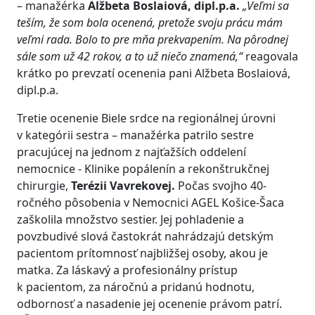
– manažérka
Alžbeta Boslaiová,
dipl.p.a.
„Veľmi sa
teším, že som bola ocenená, pretože svoju prácu mám
veľmi rada. Bolo to pre mňa prekvapením. Na pôrodnej
sále som už 42 rokov, a to už niečo znamená,“
reagovala
krátko po prevzatí ocenenia pani Alžbeta Boslaiová,
dipl.p.a.
Tretie ocenenie Biele srdce na regionálnej úrovni
v kategórii sestra – manažérka patrilo sestre
pracujúcej na jednom z najťažších oddelení
nemocnice - Klinike popálenín a rekonštrukčnej
chirurgie,
Terézii Vavrekovej.
Počas svojho 40-
ročného pôsobenia v Nemocnici AGEL Košice-Šaca
zaškolila množstvo sestier. Jej pohladenie a
povzbudivé slová častokrát nahrádzajú detským
pacientom prítomnosť najbližšej osoby, akou je
matka. Za láskavý a profesionálny prístup
k pacientom, za náročnú a pridanú hodnotu,
odbornosť a nasadenie jej ocenenie právom patrí.