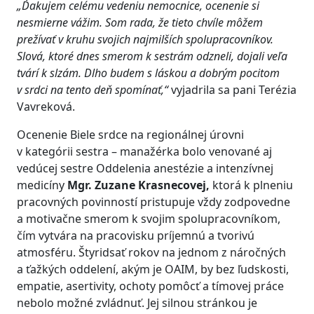
„Ďakujem celému vedeniu nemocnice, ocenenie si
nesmierne vážim. Som rada, že tieto chvíle môžem
prežívať v kruhu svojich najmilších spolupracovníkov.
Slová, ktoré dnes smerom k sestrám odzneli, dojali veľa
tvárí k slzám. Dlho budem s láskou a dobrým pocitom
v srdci na tento deň spomínať,“
vyjadrila sa pani Terézia
Vavreková.
Ocenenie Biele srdce na regionálnej úrovni
v kategórii sestra – manažérka bolo venované aj
vedúcej sestre Oddelenia anestézie a intenzívnej
medicíny
Mgr. Zuzane Krasnecovej,
ktorá k plneniu
pracovných povinností pristupuje vždy zodpovedne
a motivačne smerom k svojim spolupracovníkom,
čím vytvára na pracovisku príjemnú a tvorivú
atmosféru. Štyridsať rokov na jednom z náročných
a ťažkých oddelení, akým je OAIM, by bez ľudskosti,
empatie, asertivity, ochoty pomôcť a tímovej práce
nebolo možné zvládnuť. Jej silnou stránkou je