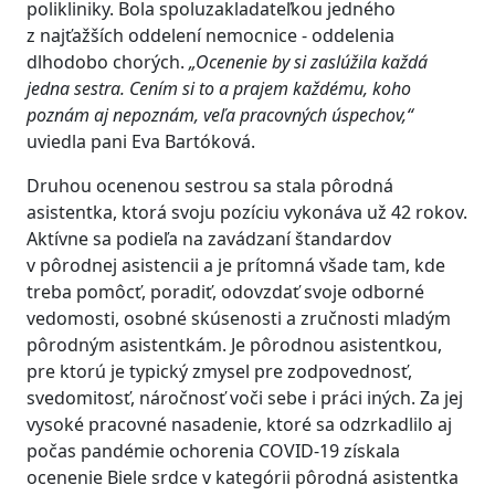
polikliniky. Bola spoluzakladateľkou jedného
z najťažších oddelení nemocnice - oddelenia
dlhodobo chorých.
„Ocenenie by si zaslúžila každá
jedna sestra. Cením si to a prajem každému, koho
poznám aj nepoznám, veľa pracovných úspechov,“
uviedla pani Eva Bartóková.
Druhou ocenenou sestrou sa stala pôrodná
asistentka, ktorá svoju pozíciu vykonáva už 42 rokov.
Aktívne sa podieľa na zavádzaní štandardov
v pôrodnej asistencii a je prítomná všade tam, kde
treba pomôcť, poradiť, odovzdať svoje odborné
vedomosti, osobné skúsenosti a zručnosti mladým
pôrodným asistentkám. Je pôrodnou asistentkou,
pre ktorú je typický zmysel pre zodpovednosť,
svedomitosť, náročnosť voči sebe i práci iných. Za jej
vysoké pracovné nasadenie, ktoré sa odzrkadlilo aj
počas pandémie ochorenia COVID-19 získala
ocenenie Biele srdce v kategórii pôrodná asistentka