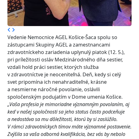
Vedenie Nemocnice AGEL Košice-Šaca spolu so
zástupcami Skupiny AGEL a zamestnancami
zdravotníckeho zariadenia uplynulý piatok (12. 5.),
pri príležitosti osláv Medzinárodného dňa sestier,
vzdali hold práci sestier, ktorých služba
v zdravotníctve je neoceniteľná. Deň, kedy si celý
svet pripomína ich nenahraditeľné, krásne
a nesmierne náročné povolanie, oslávili
spoločenským podujatím v Dome umenia Košice.
„Vaša profesia je mimoriadne významným povolaním, aj
keď v našej spoločnosti sa jeho status často podceňuje
a nedostáva sa mu dôležitosti, ktorú by si zaslúžilo.
V rámci zdravotníckych tímov máte významné postavenie.
Zvýšila sa vaša odborná kvalifikácia, bez vás by nebolo