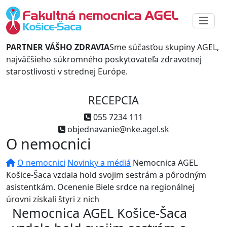
PARTNER VÁŠHO ZDRAVIA
Sme súčasťou skupiny AGEL,
najväčšieho súkromného poskytovateľa zdravotnej
starostlivosti v strednej Európe.
RECEPCIA
055 7234 111
objednavanie@nke.agel.sk
O nemocnici
O nemocnici
Novinky a médiá
Nemocnica AGEL
Košice-Šaca vzdala hold svojim sestrám a pôrodným
asistentkám. Ocenenie Biele srdce na regionálnej
úrovni získali štyri z nich
Nemocnica AGEL Košice-Šaca