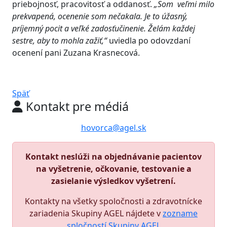
priebojnosť, pracovitosť a oddanosť.
„Som veľmi milo
prekvapená, ocenenie som nečakala. Je to úžasný,
príjemný pocit a veľké zadosťučinenie. Želám každej
sestre, aby to mohla zažiť,“
uviedla po odovzdaní
ocenení pani Zuzana Krasnecová.
Späť
Kontakt pre médiá
hovorca@agel.sk
Kontakt neslúži na objednávanie pacientov
na vyšetrenie, očkovanie, testovanie a
zasielanie výsledkov vyšetrení.
Kontakty na všetky spoločnosti a zdravotnícke
zariadenia Skupiny AGEL nájdete v
zozname
spločností Skupiny AGEL