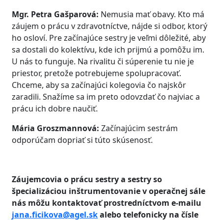
Mgr. Petra Gašparová:
Nemusia mať obavy. Kto má
záujem o prácu v zdravotníctve, nájde si odbor, ktorý
ho osloví. Pre začínajúce sestry je veľmi dôležité, aby
sa dostali do kolektívu, kde ich prijmú a pomôžu im.
U nás to funguje. Na rivalitu či súperenie tu nie je
priestor, pretože potrebujeme spolupracovať.
Chceme, aby sa začínajúci kolegovia čo najskôr
zaradili. Snažíme sa im preto odovzdať čo najviac a
prácu ich dobre naučiť.
Mária Groszmannová:
Začínajúcim sestrám
odporúčam dopriať si túto skúsenosť.
Záujemcovia o prácu sestry a sestry so
špecializáciou inštrumentovanie v operačnej sále
nás môžu kontaktovať prostredníctvom e-mailu
jana.ficikova@agel.sk
alebo telefonicky na čísle