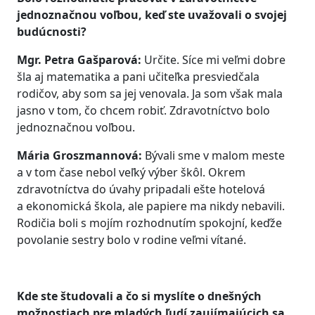
jednoznačnou voľbou, keď ste uvažovali o svojej
budúcnosti?
Mgr. Petra Gašparová:
Určite. Síce mi veľmi dobre
šla aj matematika a pani učiteľka presviedčala
rodičov, aby som sa jej venovala. Ja som však mala
jasno v tom, čo chcem robiť. Zdravotníctvo bolo
jednoznačnou voľbou.
Mária Groszmannová:
Bývali sme v malom meste
a v tom čase nebol veľký výber škôl. Okrem
zdravotníctva do úvahy pripadali ešte hotelová
a ekonomická škola, ale papiere ma nikdy nebavili.
Rodičia boli s mojím rozhodnutím spokojní, keďže
povolanie sestry bolo v rodine veľmi vítané.
Kde ste študovali a čo si myslíte o dnešných
možnostiach pre mladých ľudí zaujímajúcich sa