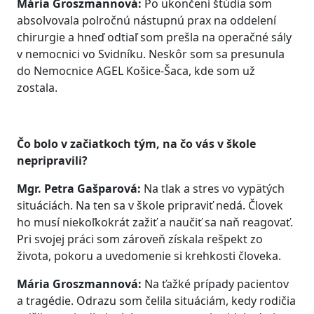
Mária Groszmannová:
Po ukončení štúdia som
absolvovala polročnú nástupnú prax na oddelení
chirurgie a hneď odtiaľ som prešla na operačné sály
v nemocnici vo Svidníku. Neskôr som sa presunula
do Nemocnice AGEL Košice-Šaca, kde som už
zostala.
Čo bolo v začiatkoch tým, na čo vás v škole
nepripravili?
Mgr. Petra Gašparová:
Na tlak a stres vo vypätých
situáciách. Na ten sa v škole pripraviť nedá. Človek
ho musí niekoľkokrát zažiť a naučiť sa naň reagovať.
Pri svojej práci som zároveň získala rešpekt zo
života, pokoru a uvedomenie si krehkosti človeka.
Mária Groszmannová:
Na ťažké prípady pacientov
a tragédie. Odrazu som čelila situáciám, kedy rodičia