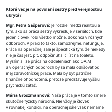
Ktorá vec je na povolaní sestry pred verejnosťou
ukrytá?
Mgr. Petra Gašparová:
Je rozdiel medzi realitou a
tým, ako sa práca sestry vykresľuje v seriáloch, kde
jeden človek robí všetko možné, dokonca v rôznych
odboroch. V praxi to takto, samozrejme, nefunguje.
Práca na operačnej sále je špecifická tým, že niekedy
nie je čas jesť, piť, odpočinúť si či ísť na toaletu.
Myslím si, že práca na oddeleniach ako OAIM
a v operačných odboroch by sa mala odlišovať od
inej zdravotníckej práce. Mala by byť patrične
finančne ohodnotená, pretože predstavuje vyššiu
psychickú záťaž.
Mária Groszmannová:
Naša práca je v tomto smere
skutočne fyzicky náročná. Nie vždy je človek
v rovnakej kondícii, na operačnej sále však nemáme