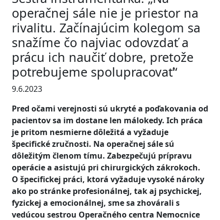
operačnej sále nie je priestor na
rivalitu. Začínajúcim kolegom sa
snažíme čo najviac odovzdať a
prácu ich naučiť dobre, pretože
potrebujeme spolupracovať“
9.6.2023
Pred očami verejnosti sú ukryté a poďakovania od
pacientov sa im dostane len málokedy. Ich práca
je pritom nesmierne dôležitá a vyžaduje
špecifické zručnosti. Na operačnej sále sú
dôležitým členom tímu. Zabezpečujú prípravu
operácie a asistujú pri chirurgických zákrokoch.
O špecifickej práci, ktorá vyžaduje vysoké nároky
ako po stránke profesionálnej, tak aj psychickej,
fyzickej a emocionálnej, sme sa zhovárali s
vedúcou sestrou Operačného centra Nemocnice