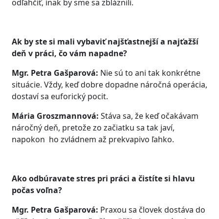
odľahčiť, inak by sme sa zbláznili.
Ak by ste si mali vybaviť najšťastnejší a najťažší
deň v práci, čo vám napadne?
Mgr. Petra Gašparová:
Nie sú to ani tak konkrétne
situácie. Vždy, keď dobre dopadne náročná operácia,
dostaví sa euforický pocit.
Mária Groszmannová:
Stáva sa, že keď očakávam
náročný deň, pretože zo začiatku sa tak javí,
napokon ho zvládnem až prekvapivo ľahko.
Ako odbúravate stres pri práci a čistíte si hlavu
počas voľna?
Mgr. Petra Gašparová:
Praxou sa človek dostáva do