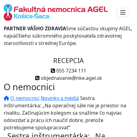
PARTNER VÁŠHO ZDRAVIA
Sme súčasťou skupiny AGEL,
najväčšieho súkromného poskytovateľa zdravotnej
starostlivosti v strednej Európe.
RECEPCIA
055 7234 111
objednavanie@nke.agel.sk
O nemocnici
O nemocnici
Novinky a médiá
Sestra
inštrumentárka: „Na operačnej sále nie je priestor na
rivalitu. Začínajúcim kolegom sa snažíme čo najviac
odovzdať a prácu ich naučiť dobre, pretože
potrebujeme spolupracovať“
Sestra inštrumentárka: „Na