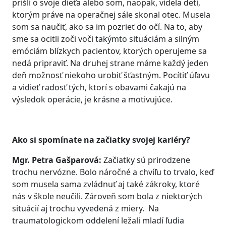
prišli o svoje dieťa alebo som, naopak, videla deti,
ktorým práve na operačnej sále skonal otec. Musela
som sa naučiť, ako sa im pozrieť do očí. Na to, aby
sme sa ocitli zoči voči takýmto situáciám a silným
emóciám blízkych pacientov, ktorých operujeme sa
nedá pripraviť. Na druhej strane máme každý jeden
deň možnosť niekoho urobiť šťastným. Pocítiť úľavu
a vidieť radosť tých, ktorí s obavami čakajú na
výsledok operácie, je krásne a motivujúce.
Ako si spomínate na začiatky svojej kariéry?
Mgr. Petra Gašparová:
Začiatky sú prirodzene
trochu nervózne. Bolo náročné a chvíľu to trvalo, keď
som musela sama zvládnuť aj také zákroky, ktoré
nás v škole neučili. Zároveň som bola z niektorých
situácií aj trochu vyvedená z miery. Na
traumatologickom oddelení ležali mladí ľudia