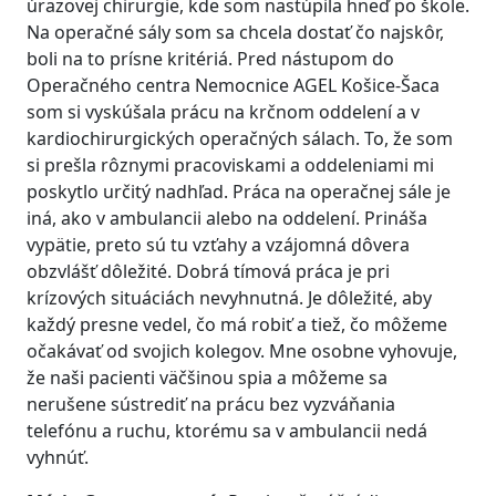
úrazovej chirurgie, kde som nastúpila hneď po škole.
Na operačné sály som sa chcela dostať čo najskôr,
boli na to prísne kritériá. Pred nástupom do
Operačného centra Nemocnice AGEL Košice-Šaca
som si vyskúšala prácu na krčnom oddelení a v
kardiochirurgických operačných sálach. To, že som
si prešla rôznymi pracoviskami a oddeleniami mi
poskytlo určitý nadhľad. Práca na operačnej sále je
iná, ako v ambulancii alebo na oddelení. Prináša
vypätie, preto sú tu vzťahy a vzájomná dôvera
obzvlášť dôležité. Dobrá tímová práca je pri
krízových situáciách nevyhnutná. Je dôležité, aby
každý presne vedel, čo má robiť a tiež, čo môžeme
očakávať od svojich kolegov. Mne osobne vyhovuje,
že naši pacienti väčšinou spia a môžeme sa
nerušene sústrediť na prácu bez vyzváňania
telefónu a ruchu, ktorému sa v ambulancii nedá
vyhnúť.