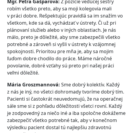
Mgr. Petra Gašparová:
Z pozície vedúcej sestry
robím všetko preto, aby sa moji kolegovia mali
v práci dobre. Rešpektujúc pravidlá sa im snažím vo
všetkom, kde sa dá, vychádzať v ústrety. Či už pri
plánovaní služieb alebo v iných oblastiach. Je nás
málo, preto je dôležité, aby sme zabezpečili všetko
potrebné a zároveň si vyšli v ústrety k vzájomnej
spokojnosti. Prioritou pre mňa je, aby sa mojim
ľuďom dobre chodilo do práce. Máme náročné
povolanie, dobré vzťahy sú preto pri našej práci
veľmi dôležité.
Mária Groszmannová:
Sme dobrý kolektív. Každý
z nás je iný, no všetci dohromady tvoríme dobrý tím.
Pacienti si častokrát neuvedomujú, že na operačnej
sále sme si z pohľadu dôležitosti všetci rovní. Každý
je zodpovedný za niečo iné a iba spoločne dokážeme
zabezpečiť všetko potrebné tak, aby v konečnom
výsledku pacient dostal tú najlepšiu zdravotnú