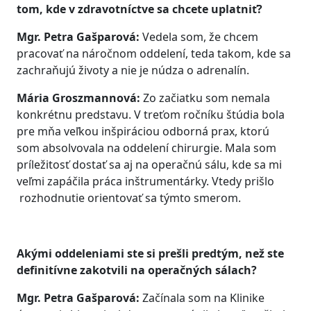
tom, kde v zdravotníctve sa chcete uplatniť?
Mgr. Petra Gašparová:
Vedela som, že chcem
pracovať na náročnom oddelení, teda takom, kde sa
zachraňujú životy a nie je núdza o adrenalín.
Mária Groszmannová:
Zo začiatku som nemala
konkrétnu predstavu. V treťom ročníku štúdia bola
pre mňa veľkou inšpiráciou odborná prax, ktorú
som absolvovala na oddelení chirurgie. Mala som
príležitosť dostať sa aj na operačnú sálu, kde sa mi
veľmi zapáčila práca inštrumentárky. Vtedy prišlo
rozhodnutie orientovať sa týmto smerom.
Akými oddeleniami ste si prešli predtým, než ste
definitívne zakotvili na operačných sálach?
Mgr. Petra Gašparová:
Začínala som na Klinike