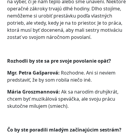
na výber, či je nám teplo alebo sme unavení. Niektoré
operačné zákroky trvajú dlhé hodiny. Dlho stojíme,
nemôžeme si urobiť prestávku podľa vlastných
potrieb, ale vtedy, kedy je na to priestor. Je to práca,
ktorá musí byť docenená, aby mali sestry motiváciu
zostať vo svojom náročnom povolaní.
Rozhodli by ste sa pre svoje povolanie opäť?
Mgr. Petra Gašparová:
Rozhodne. Ani si neviem
predstaviť, že by som robila niečo iné.
Mária Groszmannová:
Ak sa narodím druhýkrát,
chcem byť muzikálová speváčka, ale svoju prácu
skutočne milujem (smiech).
Čo by ste poradili mladým začínajúcim sestrám?