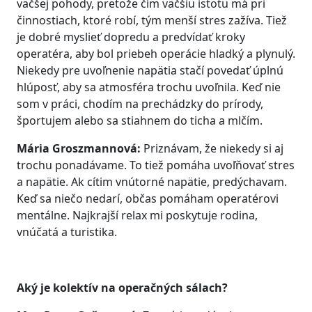
väčšej pohody, pretože čím väčšiu istotu má pri
činnostiach, ktoré robí, tým menší stres zažíva. Tiež
je dobré myslieť dopredu a predvídať kroky
operatéra, aby bol priebeh operácie hladký a plynulý.
Niekedy pre uvoľnenie napätia stačí povedať úplnú
hlúposť, aby sa atmosféra trochu uvoľnila. Keď nie
som v práci, chodím na prechádzky do prírody,
športujem alebo sa stiahnem do ticha a mlčím.
Mária Groszmannová:
Priznávam, že niekedy si aj
trochu ponadávame. To tiež pomáha uvoľňovať stres
a napätie. Ak cítim vnútorné napätie, predýchavam.
Keď sa niečo nedarí, občas pomáham operatérovi
mentálne. Najkrajší relax mi poskytuje rodina,
vnúčatá a turistika.
Aký je kolektív na operačných sálach?