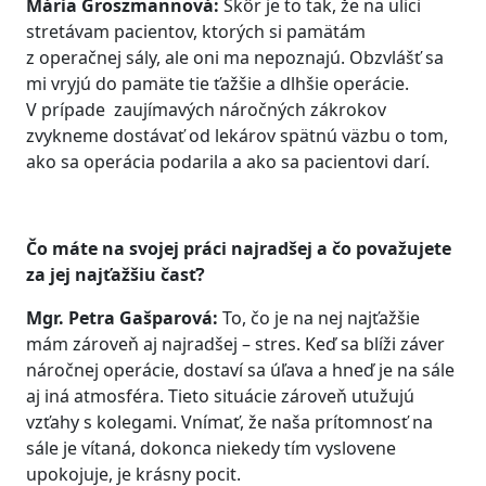
Mária Groszmannová:
Skôr je to tak, že na ulici
stretávam pacientov, ktorých si pamätám
z operačnej sály, ale oni ma nepoznajú. Obzvlášť sa
mi vryjú do pamäte tie ťažšie a dlhšie operácie.
V prípade zaujímavých náročných zákrokov
zvykneme dostávať od lekárov spätnú väzbu o tom,
ako sa operácia podarila a ako sa pacientovi darí.
Čo máte na svojej práci najradšej a čo považujete
za jej najťažšiu časť?
Mgr. Petra Gašparová:
To, čo je na nej najťažšie
mám zároveň aj najradšej – stres. Keď sa blíži záver
náročnej operácie, dostaví sa úľava a hneď je na sále
aj iná atmosféra. Tieto situácie zároveň utužujú
vzťahy s kolegami. Vnímať, že naša prítomnosť na
sále je vítaná, dokonca niekedy tím vyslovene
upokojuje, je krásny pocit.