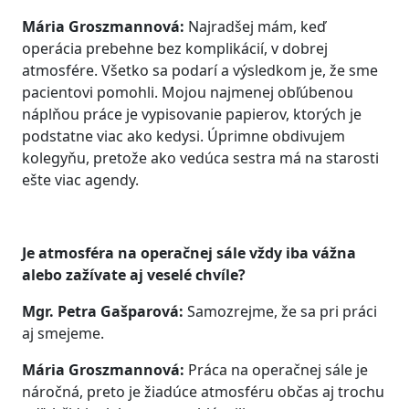
Mária Groszmannová:
Najradšej mám, keď
operácia prebehne bez komplikácií, v dobrej
atmosfére. Všetko sa podarí a výsledkom je, že sme
pacientovi pomohli. Mojou najmenej obľúbenou
náplňou práce je vypisovanie papierov, ktorých je
podstatne viac ako kedysi. Úprimne obdivujem
kolegyňu, pretože ako vedúca sestra má na starosti
ešte viac agendy.
Je atmosféra na operačnej sále vždy iba vážna
alebo zažívate aj veselé chvíle?
Mgr. Petra Gašparová:
Samozrejme, že sa pri práci
aj smejeme.
Mária Groszmannová:
Práca na operačnej sále je
náročná, preto je žiadúce atmosféru občas aj trochu