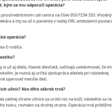
ať, kým sa mu odporučí operácia?
 prostredníctvom call centra na čísle 055/7234 333. Vhodný 
 lekára a my sa už o pacienta v našej ORL ambulancii posta
cká operácia?
ta či rodiča.
lastiku?
y si už aj dieťa, hlavne dievčatá, začínajú uvedomovať, že im
olím. Je nutná aj určitá spolupráca dieťaťa pri následnej
odné operovať menšie deti.
ich ušníc? Ako dlho zákrok trvá?
 Na zadnej strane ušnice sa urobí rez na koži, následne sa 
 tvaru, rovnako na druhej strane. Operácia trvá približne