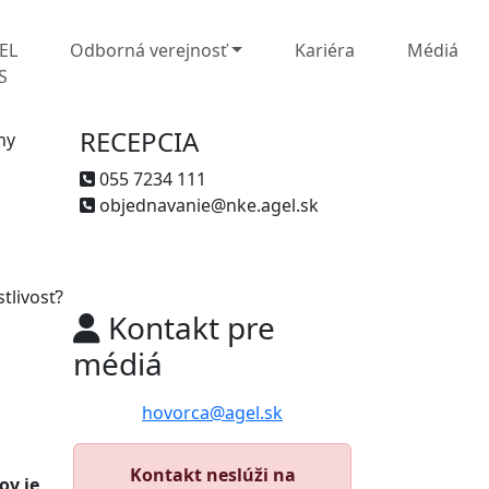
EL
Odborná verejnosť
Kariéra
Médiá
S
RECEPCIA
ny
055 7234 111
objednavanie@nke.agel.sk
tlivosť?
Kontakt pre
médiá
hovorca@agel.sk
Kontakt neslúži na
ov je