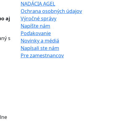
NADÁCIA AGEL
Ochrana osobných údajov
bo aj
Výročné správy
Napíšte nám
Poďakovanie
aný s
Novinky a médiá
Napísali ste nám
Pre zamestnancov
álne