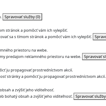
.
Spravovať služby
(0)
m stránok a pomôcť vám ich vylepšiť.
vať sa s tímom stránok a pomôcť vám ich vylepšiť.
Sprav
amného priestoru na webe.
jmy predajom reklamného priestoru na webe.
Spravovať s
ôcť ju propagovať prostredníctvom akcií.
ľnosť stránky a pomôcť ju propagovať prostredníctvom akcií.
bsah a zvýšiť jeho viditeľnosť.
b bohatý obsah a zvýšiť jeho viditeľnosť.
Spravovať služb