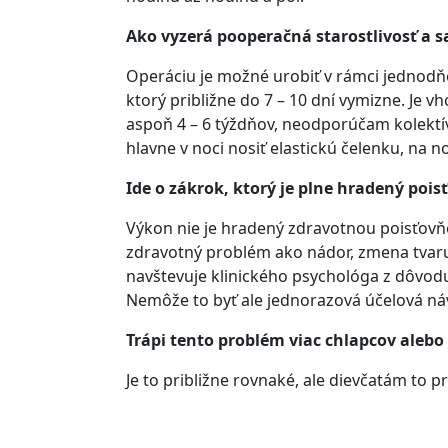
Ako vyzerá pooperačná starostlivosť a 
Operáciu je možné urobiť v rámci jednodňo
ktorý približne do 7 – 10 dní vymizne. Je 
aspoň 4 – 6 týždňov, neodporúčam kolektív
hlavne v noci nosiť elastickú čelenku, na no
Ide o zákrok, ktorý je plne hradený poi
Výkon nie je hradený zdravotnou poisťovňou
zdravotný problém ako nádor, zmena tvaru
navštevuje klinického psychológa z dôvod
Nemôže to byť ale jednorazová účelová ná
Trápi tento problém viac chlapcov alebo
Je to približne rovnaké, ale dievčatám to pr