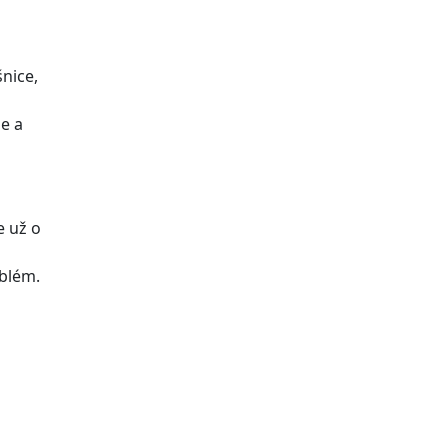
nice,
e a
e už o
oblém.