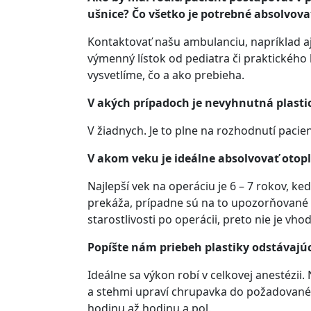
ušnice? Čo všetko je potrebné absolvov
Kontaktovať našu ambulanciu, napríklad aj
výmenný lístok od pediatra či praktického
vysvetlíme, čo a ako prebieha.
V akých prípadoch je nevyhnutná plasti
V žiadnych. Je to plne na rozhodnutí pacien
V akom veku je ideálne absolvovať otop
Najlepší vek na operáciu je 6 – 7 rokov, ked
prekáža, prípadne sú na to upozorňované ok
starostlivosti po operácii, preto nie je vh
Popíšte nám priebeh plastiky odstávajúc
Ideálne sa výkon robí v celkovej anestézii.
a stehmi upraví chrupavka do požadovaného
hodinu až hodinu a pol.