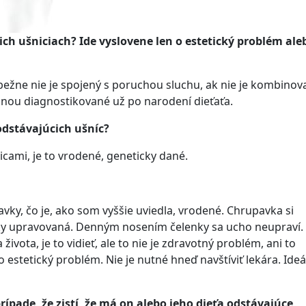
cich ušniciach? Ide vyslovene len o estetický problém ale
bežne nie je spojený s poruchou sluchu, ak nie je kombinov
šinou diagnostikované už po narodení dieťaťa.
odstávajúcich ušníc?
icami, je to vrodené, geneticky dané.
ky, čo je, ako som vyššie uviedla, vrodené. Chrupavka si
gicky upravovaná. Denným nosením čelenky sa ucho neupraví.
života, je to vidieť, ale to nie je zdravotný problém, ani to
o estetický problém. Nie je nutné hneď navštíviť lekára. Ide
ípade, že zistí, že má on alebo jeho dieťa odstávajúce