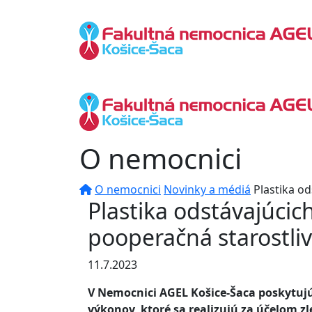
O nemocnici
O nemocnici
Novinky a médiá
Plastika o
Plastika odstávajúcic
pooperačná starostliv
11.7.2023
V Nemocnici AGEL Košice-Šaca poskytujú
výkonov, ktoré sa realizujú za účelom z