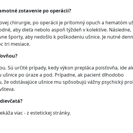
samotné zotavenie po operácii?
vej chirurgie, po operácii je prítomný opuch a hematóm uš
vhodné, aby dieťa nebolo aspoň týždeň v kolektíve. Následne,
ne športy, aby nedošlo k poškodeniu ušnice. Je nutné denn
c tri mesiace.
sťovňou?
. Sú určité prípady, kedy výkon prepláca poisťovňa, ide al
 ušnice po úraze a pod. Prípadne, ak pacient dlhodobo
u, že odstávajúce ušnice mu spôsobujú vážny psychický pr
všteva.
 dievčatá?
ekáža viac - z estetickej stránky.