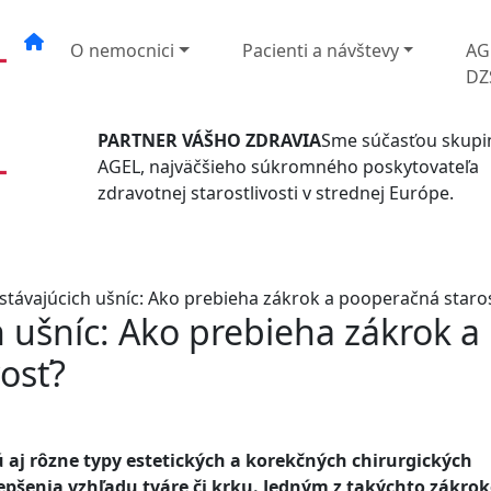
O nemocnici
Pacienti a návštevy
AG
DZ
PARTNER VÁŠHO ZDRAVIA
Sme súčasťou skupi
AGEL, najväčšieho súkromného poskytovateľa
zdravotnej starostlivosti v strednej Európe.
dstávajúcich ušníc: Ako prebieha zákrok a pooperačná staros
h ušníc: Ako prebieha zákrok a
osť?
 aj rôzne typy estetických a korekčných chirurgických
lepšenia vzhľadu tváre či krku. Jedným z takýchto zákrok