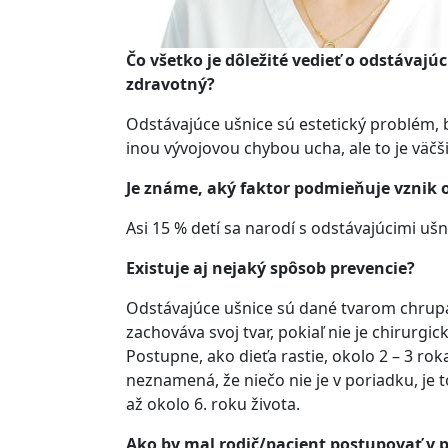
Čo všetko je dôležité vedieť o odstávajú
zdravotný?
Odstávajúce ušnice sú estetický problém, 
inou vývojovou chybou ucha, ale to je väč
Je známe, aký faktor podmieňuje vznik 
Asi 15 % detí sa narodí s odstávajúcimi ušn
Existuje aj nejaký spôsob prevencie?
Odstávajúce ušnice sú dané tvarom chrupav
zachováva svoj tvar, pokiaľ nie je chirur
Postupne, ako dieťa rastie, okolo 2 – 3 roka 
neznamená, že niečo nie je v poriadku, je t
až okolo 6. roku života.
Ako by mal rodič/pacient postupovať v pr