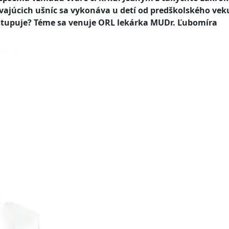
vajúcich ušníc sa vykonáva u detí od predškolského vek
postupuje? Téme sa venuje ORL lekárka MUDr. Ľubomíra