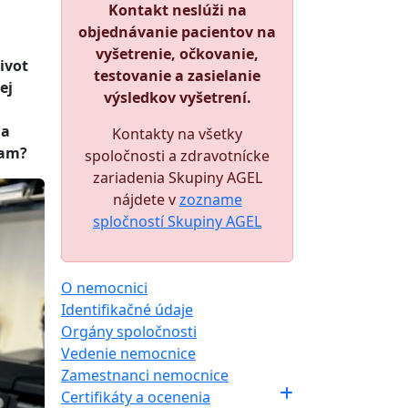
Kontakt neslúži na
objednávanie pacientov na
vyšetrenie, očkovanie,
ivot
testovanie a zasielanie
ej
výsledkov vyšetrení.
na
Kontakty na všetky
iam?
spoločnosti a zdravotnícke
zariadenia Skupiny AGEL
nájdete v
zozname
spločností Skupiny AGEL
O nemocnici
Identifikačné údaje
Orgány spoločnosti
Vedenie nemocnice
Zamestnanci nemocnice
Certifikáty a ocenenia