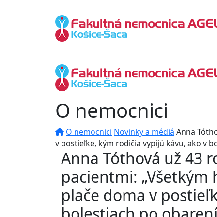
O nemocnici
O nemocnici
Novinky a médiá
Anna Tótho
v postieľke, kým rodičia vypijú kávu, ako v b
Anna Tóthová už 43 r
pacientmi: „Všetkým h
plače doma v postieľk
bolestiach po obarení