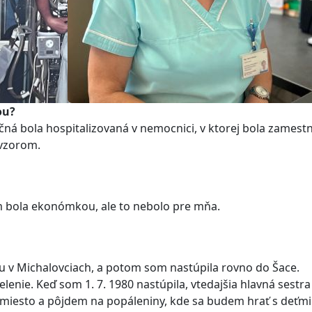
ou?
čná bola hospitalizovaná v nemocnici, v ktorej bola zamest
 vzorom.
som bola ekonómkou, ale to nebolo pre mňa.
u v Michalovciach, a potom som nastúpila rovno do Šace.
enie. Keď som 1. 7. 1980 nastúpila, vtedajšia hlavná sestra
esto a pôjdem na popáleniny, kde sa budem hrať s deťmi.