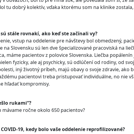
ty v obväzoch, bol to pre mňa šok, ale povedala som si, že sa
ol tu dobrý kolektív, vďaka ktorému som na klinike zostala, 
sú stále rovnakí, ako keď ste začínali vy?
enie, vstup na oddelenie pre návštevy bol obmedzený, paci
e na Slovensku sú len dve špecializované pracoviská na lie
ca, máme pacientov z polovice Slovenska. Liečba popálenín 
ielen fyzicky, ale aj psychicky, sú odlúčení od rodiny, od svo
lesti, iný životný príbeh, majú obavy o svoje zdravie, ako 
každému pacientovi treba pristupovať individuálne, no nie vš
me hľadať kompromisy.
ešlo rukami“?
ch mávame ročne okolo 650 pacientov?
 COVID-19, kedy bolo vaše oddelenie reprofilizované?