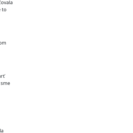
čovala
 to
tom
mrť
i sme
la