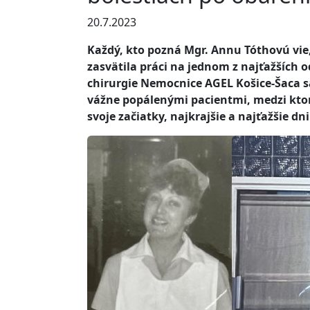
20.7.2023
Každý, kto pozná Mgr. Annu Tóthovú vie, 
zasvätila práci na jednom z najťažších 
chirurgie Nemocnice AGEL Košice-Šaca s
vážne popálenými pacientmi, medzi ktorý
svoje začiatky, najkrajšie a najťažšie d