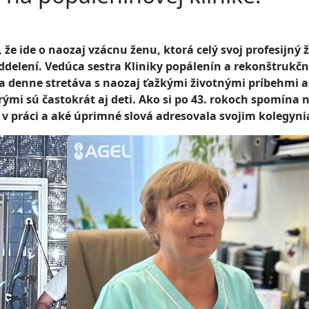
že ide o naozaj vzácnu ženu, ktorá celý svoj profesijný ž
oddelení. Vedúca sestra Kliniky popálenín a rekonštrukčn
a denne stretáva s naozaj ťažkými životnými príbehmi a
mi sú častokrát aj deti. Ako si po 43. rokoch spomína 
ni v práci a aké úprimné slová adresovala svojim kolegyn