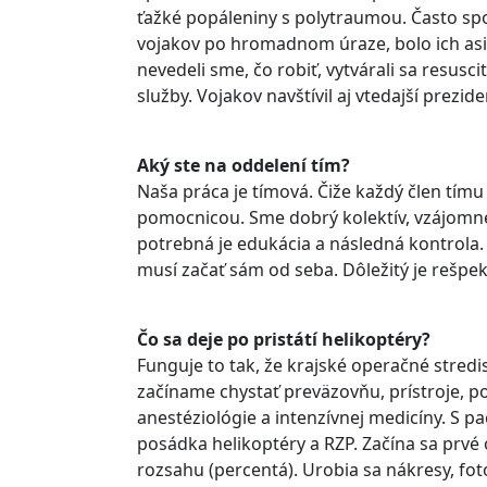
ťažké popáleniny s polytraumou. Často spo
vojakov po hromadnom úraze, bolo ich asi 
nevedeli sme, čo robiť, vytvárali sa resuscit
služby. Vojakov navštívil aj vtedajší prezid
Aký ste na oddelení tím?
Naša práca je tímová. Čiže každý člen tímu
pomocnicou. Sme dobrý kolektív, vzájomne
potrebná je edukácia a následná kontrola.
musí začať sám od seba. Dôležitý je rešpek
Čo sa deje po pristátí helikoptéry?
Funguje to tak, že krajské operačné stred
začíname chystať preväzovňu, prístroje, p
anestéziológie a intenzívnej medicíny. S 
posádka helikoptéry a RZP. Začína sa prvé 
rozsahu (percentá). Urobia sa nákresy, fo