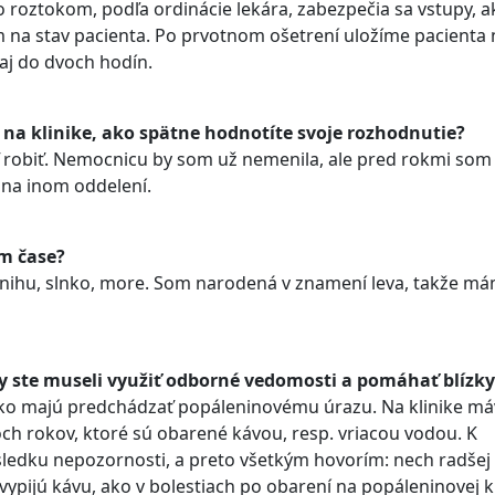
 roztokom, podľa ordinácie lekára, zabezpečia sa vstupy, a
m na stav pacienta. Po prvotnom ošetrení uložíme pacienta 
 aj do dvoch hodín.
v na klinike, ako spätne hodnotíte svoje rozhodnutie?
iť robiť. Nemocnicu by som už nemenila, ale pred rokmi som
 na inom oddelení.
m čase?
nihu, slnko, more. Som narodená v znamení leva, takže m
edy ste museli využiť odborné vedomosti a pomáhať blíz
, ako majú predchádzať popáleninovému úrazu. Na klinike 
roch rokov, ktoré sú obarené kávou, resp. vriacou vodou. K
edku nepozornosti, a preto všetkým hovorím: nech radšej 
vypijú kávu, ako v bolestiach po obarení na popáleninovej kl