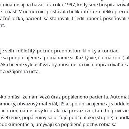
míname aj na haváriu z roku 1997, kedy sme hospitalizoval
štrnásť. V nemocnici pristávala helikoptéra za helikoptérou
ačné lôžka, pacienti sa sťahovali, triedili ranení, posilňovali 
ent.
 je veľmi dôležitý, počnúc prednostom kliniky a končiac
 sa podporujeme a pomáhame si. Každý vie, čo má robiť, a
 Ak chceme vylepšiť vzťahy, musíme na nich popracovať a k
t a vzájomná úcta.
isko ohlási, že nám vezú úraz popáleného pacienta. Automat
omôcky, obväzový materiál, JIS a spolupracujeme aj s oddel
pacientom máme prvý kontakt na preväzovni, tam ho privezie
ošetrenie, popáleniny sa určujú podľa hĺbky (stupne) a podľ
todokumentácia, umývajú sa popálené plochy, robia sa