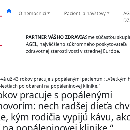
O nemocnici
Pacienti a návštevy
AG
DZ
PARTNER VÁŠHO ZDRAVIA
Sme súčasťou skupi
AGEL, najväčšieho súkromného poskytovateľa
zdravotnej starostlivosti v strednej Európe.
vá už 43 rokov pracuje s popálenými pacientmi: „Všetkým h
olestiach po obarení na popáleninovej klinike.“
okov pracuje s popálenými
ovorím: nech radšej dieťa chv
e, kým rodičia vypijú kávu, ak
 na popáleninovej klinike.“