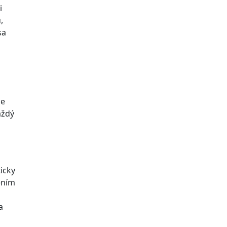
i
,
sa
le
aždý
icky
ením
a