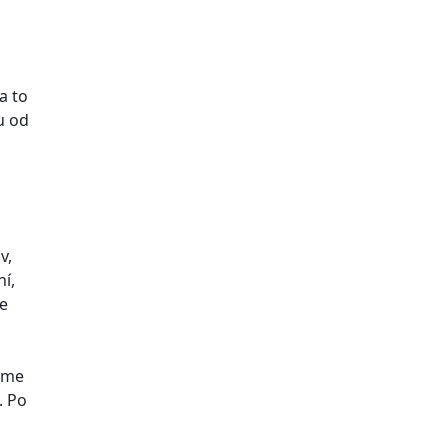
a to
u od
v,
ní,
me
máme
. Po