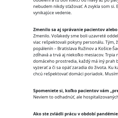
oddelení a tu boli všetci od hlavy až po pä
nebudem nikdy sťažovať. A zvykla som si. B
vynikajúce vedenie.
Zmenilo sa aj správanie pacientov alebo 
Zmenilo. Voľakedy sme boli uzavreté oddel
viac rešpektovali pokyny personálu. Tým, ž
popálenín – Bratislava Ružinov a Košice-Ša
zdĺhavá a trvá aj niekoľko mesiacov. Trpia n
domáceho prostredia, každý má iný prah bo
vyzerať a či sa opäť zaradia do života. Ku 
chcú rešpektovať domáci poriadok. Musí
Spomeniete si, koľko pacientov vám „pr
Neviem to odhadnúť, ale hospitalizovaný
Ako ste zvládli prácu v období pandémie