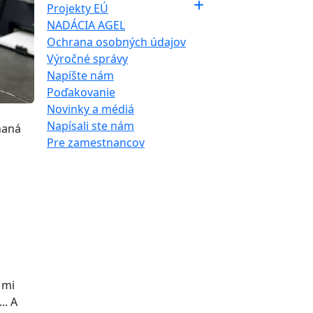
Projekty EÚ
NADÁCIA AGEL
Ochrana osobných údajov
Výročné správy
Napíšte nám
Poďakovanie
Novinky a médiá
Napísali ste nám
naná
Pre zamestnancov
 mi
.. A