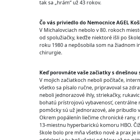
tak sa „hrám“ už 43 rokov.
Čo vás priviedlo do Nemocnice AGEL Koš
V Michalovciach nebolo v 80. rokoch miest
od spolužiačky, keďže niektoré išli po ško
roku 1980 a nepôsobila som na žiadnom in
chirurgie.
Keď porovnáte vaše začiatky s dnešnou s
V mojich začiatkoch neboli počítače, inter
všetko sa písalo ručne, pripravoval sa zdrav
neboli jednorazové ihly, striekačky, rukavi
bohatú prístrojovú vybavenosť, centrálne r
pomôcky sú už jednorazové, ale pribudlo vi
Okrem popálenín liečime chronické rany, 
13-miestnu hyperbarickú komoru HBO. Čiže
škole bolo pre mňa všetko nové a prax je