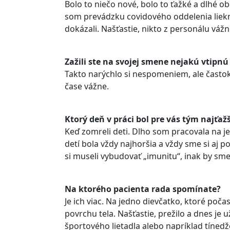
Bolo to niečo nové, bolo to ťažké a dlhé 
som prevádzku covidového oddelenia liekm
dokázali. Našťastie, nikto z personálu váž
Zažili ste na svojej smene nejakú vtipnú
Takto narýchlo si nespomeniem, ale častok
čase vážne.
Ktorý deň v práci bol pre vás tým najťaž
Keď zomreli deti. Dlho som pracovala na je
detí bola vždy najhoršia a vždy sme si aj p
si museli vybudovať „imunitu“, inak by sme s
Na ktorého pacienta rada spomínate?
Je ich viac. Na jedno dievčatko, ktoré poč
povrchu tela. Našťastie, prežilo a dnes j
športového lietadla alebo napríklad tínedže