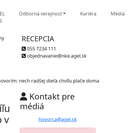
EL
Odborná verejnosť
Kariéra
Médiá
S
RECEPCIA
ny
055 7234 111
objednavanie@nke.agel.sk
ovorím: nech radšej dieťa chvíľu plače doma
Kontakt pre
médiá
íľu
o v
hovorca@agel.sk