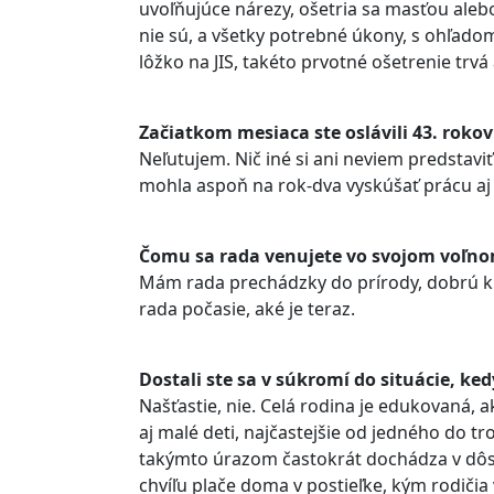
uvoľňujúce nárezy, ošetria sa masťou alebo
nie sú, a všetky potrebné úkony, s ohľado
lôžko na JIS, takéto prvotné ošetrenie trvá
Začiatkom mesiaca ste oslávili 43. roko
Neľutujem. Nič iné si ani neviem predstav
mohla aspoň na rok-dva vyskúšať prácu aj
Čomu sa rada venujete vo svojom voľno
Mám rada prechádzky do prírody, dobrú k
rada počasie, aké je teraz.
Dostali ste sa v súkromí do situácie, k
Našťastie, nie. Celá rodina je edukovaná
aj malé deti, najčastejšie od jedného do t
takýmto úrazom častokrát dochádza v dôsl
chvíľu plače doma v postieľke, kým rodičia 