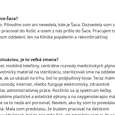
ice-Šaca?
o. Pôvodne som ani nevedela, kde je Šaca. Dozvedela som s
le pracovať do Košíc a osem z nás prišlo do Šace. Pracujem t
om oddelení, len na Klinike popálenín a rekonštrukčnej
ituáciou, je to veľká zmena?
net, mobilné telefóny, centrálne rozvody medicínskych plyno
otnícky materiál na sterilizáciu, sterilizovali sme na oddele
ce, ak sa ukázali na trhu, bol to podpultový tovar. Teraz má
ozvody, internet, všetko funguje elektronicky, zdravotné
ac administratívnej práce. Rozšírilo sa aj spektrum liečby.
robíme plastické a estetické výkony a na oxygenoterapiu 
 sa to nedá ani porovnať. Neviem, ako by som to povedala
 iná. Mala som predstavu, že budem pracovať na detskom