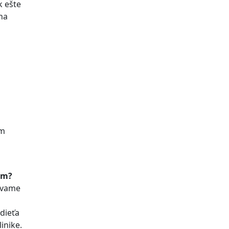
k ešte
na
ám
kym?
mávame
dieťa
inike.