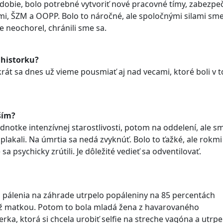
obdobie, bolo potrebné vytvoriť nové pracovné tímy, zabezpe
i, ŠZM a OOPP. Bolo to náročné, ale spoločnými silami sme
ne neochorel, chránili sme sa.
 historku?
rát sa dnes už vieme pousmiať aj nad vecami, ktoré boli v 
ším?
dnotke intenzívnej starostlivosti, potom na oddelení, ale s
oplakali. Na úmrtia sa nedá zvyknúť. Bolo to ťažké, ale rokm
a psychicky zrútili. Je dôležité vedieť sa odventilovať.
as pálenia na záhrade utrpelo popáleniny na 85 percentách
e už matkou. Potom to bola mladá žena z havarovaného
rka, ktorá si chcela urobiť selfie na streche vagóna a utrpe