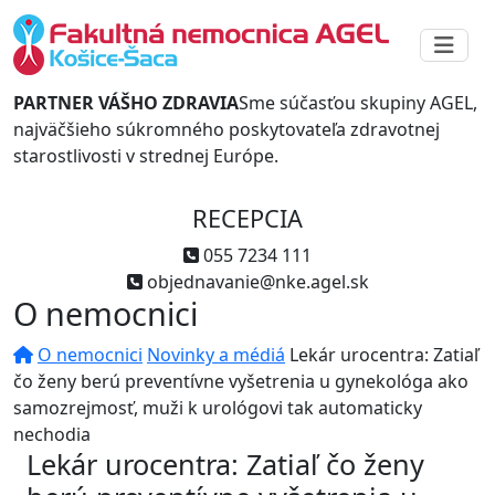
PARTNER VÁŠHO ZDRAVIA
Sme súčasťou skupiny AGEL,
najväčšieho súkromného poskytovateľa zdravotnej
starostlivosti v strednej Európe.
RECEPCIA
055 7234 111
objednavanie@nke.agel.sk
O nemocnici
O nemocnici
Novinky a médiá
Lekár urocentra: Zatiaľ
čo ženy berú preventívne vyšetrenia u gynekológa ako
samozrejmosť, muži k urológovi tak automaticky
nechodia
Lekár urocentra: Zatiaľ čo ženy