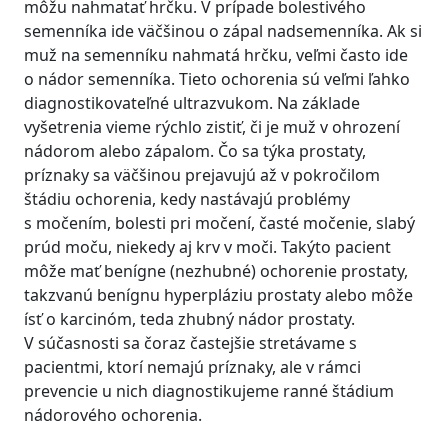
môžu nahmatať hrčku. V prípade bolestivého
semenníka ide väčšinou o zápal nadsemenníka. Ak si
muž na semenníku nahmatá hrčku, veľmi často ide
o nádor semenníka. Tieto ochorenia sú veľmi ľahko
diagnostikovateľné ultrazvukom. Na základe
vyšetrenia vieme rýchlo zistiť, či je muž v ohrození
nádorom alebo zápalom. Čo sa týka prostaty,
príznaky sa väčšinou prejavujú až v pokročilom
štádiu ochorenia, kedy nastávajú problémy
s močením, bolesti pri močení, časté močenie, slabý
prúd moču, niekedy aj krv v moči. Takýto pacient
môže mať benígne (nezhubné) ochorenie prostaty,
takzvanú benígnu hyperpláziu prostaty alebo môže
ísť o karcinóm, teda zhubný nádor prostaty.
V súčasnosti sa čoraz častejšie stretávame s
pacientmi, ktorí nemajú príznaky, ale v rámci
prevencie u nich diagnostikujeme ranné štádium
nádorového ochorenia.