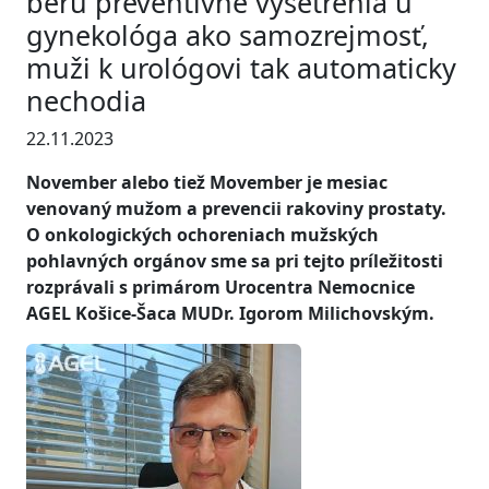
berú preventívne vyšetrenia u
gynekológa ako samozrejmosť,
muži k urológovi tak automaticky
nechodia
22.11.2023
November alebo tiež Movember je mesiac
venovaný mužom a prevencii rakoviny prostaty.
O onkologických ochoreniach mužských
pohlavných orgánov sme sa pri tejto príležitosti
rozprávali s primárom Urocentra Nemocnice
AGEL Košice-Šaca MUDr. Igorom Milichovským.