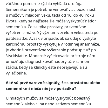
väčšinou pomerne rýchlo vyhľadá urológa.
Semenníkom je potrebné venovať viac pozornosti
u mužov v mladom veku, teda od 16. do 40. roku
života, kedy sa najčastejšie môže vyskytnúť nádor
semenníka. Čo sa týka prostaty, preventívne
vyšetrenie má veľký význam v zrelom veku, teda po
päťdesiatke. Avšak v prípade, ak sa údaj o výskyte
karcinómu prostaty vyskytuje v rodinnej anamnéze,
je vhodné preventívne vyšetrenie podstúpiť už po
štyridsiatke. Moderné vyšetrovacie prístroje nám
umožňujú diagnostikovať nádory už v rannom
štádiu, kedy sa klinicky ešte neprejavujú a sú
vyliečiteľné.
Aké sú prvé varovné signály, že s prostatou alebo
semenníkmi niečo nie je v poriadku?
U mladých mužov sa môže vyskytnúť bolestivý
semenník alebo si na nebolestivom semenníku