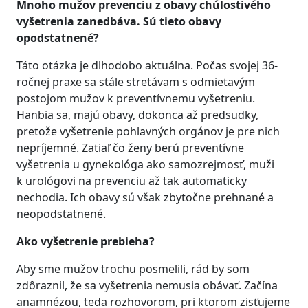
Mnoho mužov prevenciu z obavy chúlostivého
vyšetrenia zanedbáva. Sú tieto obavy
opodstatnené?
Táto otázka je dlhodobo aktuálna. Počas svojej 36-
ročnej praxe sa stále stretávam s odmietavým
postojom mužov k preventívnemu vyšetreniu.
Hanbia sa, majú obavy, dokonca až predsudky,
pretože vyšetrenie pohlavných orgánov je pre nich
nepríjemné. Zatiaľ čo ženy berú preventívne
vyšetrenia u gynekológa ako samozrejmosť, muži
k urológovi na prevenciu až tak automaticky
nechodia. Ich obavy sú však zbytočne prehnané a
neopodstatnené.
Ako vyšetrenie prebieha?
Aby sme mužov trochu posmelili, rád by som
zdôraznil, že sa vyšetrenia nemusia obávať. Začína
anamnézou, teda rozhovorom, pri ktorom zisťujeme