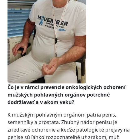
Čo je v rámci prevencie onkologických ochorení
mužských pohlavných orgánov potrebné
dodržiavať a v akom veku?
K mužským pohlavným orgánom patria penis,
semenníky a prostata. Zhubný nádor penisu je
zriedkavé ochorenie a keďže patologické prejavy na
penise sú ľahko rozpoznateľné už zrakom, muž