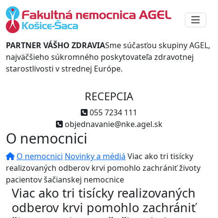
PARTNER VÁŠHO ZDRAVIA
Sme súčasťou skupiny AGEL,
najväčšieho súkromného poskytovateľa zdravotnej
starostlivosti v strednej Európe.
RECEPCIA
055 7234 111
objednavanie@nke.agel.sk
O nemocnici
O nemocnici
Novinky a médiá
Viac ako tri tisícky
realizovaných odberov krvi pomohlo zachrániť životy
pacientov šačianskej nemocnice
Viac ako tri tisícky realizovaných
odberov krvi pomohlo zachrániť