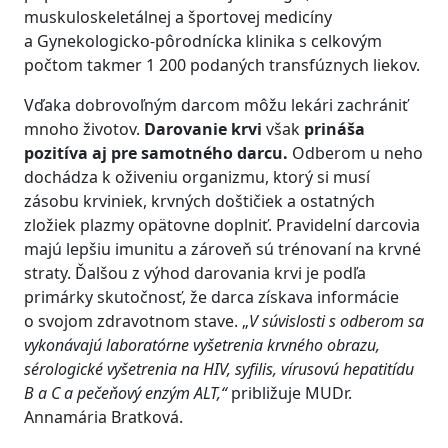
muskuloskeletálnej a športovej medicíny
a Gynekologicko-pôrodnícka klinika s celkovým
počtom takmer 1 200 podaných transfúznych liekov.
Vďaka dobrovoľným darcom môžu lekári zachrániť
mnoho životov.
Darovanie krvi
však
prináša
pozitíva aj pre samotného darcu.
Odberom u neho
dochádza k oživeniu organizmu, ktorý si musí
zásobu krviniek, krvných doštičiek a ostatných
zložiek plazmy opätovne doplniť. Pravidelní darcovia
majú lepšiu imunitu a zároveň sú trénovaní na krvné
straty. Ďalšou z výhod darovania krvi je podľa
primárky skutočnosť, že darca získava informácie
o svojom zdravotnom stave. „
V súvislosti s odberom sa
vykonávajú laboratórne vyšetrenia krvného obrazu,
sérologické vyšetrenia na HIV, syfilis, vírusovú hepatitídu
B a C a pečeňový enzým ALT,“
približuje MUDr.
Annamária Bratková.