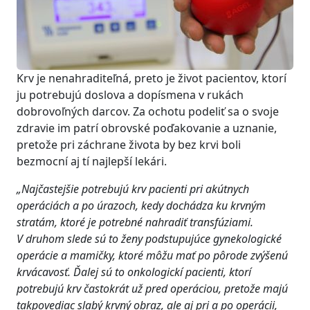
Krv je nenahraditeľná, preto je život pacientov, ktorí
ju potrebujú doslova a dopísmena v rukách
dobrovoľných darcov. Za ochotu podeliť sa o svoje
zdravie im patrí obrovské poďakovanie a uznanie,
pretože pri záchrane života by bez krvi boli
bezmocní aj tí najlepší lekári.
„Najčastejšie potrebujú krv pacienti pri akútnych
operáciách a po úrazoch, kedy
dochádza ku krvným
stratám, ktoré je potrebné nahradiť transfúziami.
V druhom slede sú to ženy podstupujúce gynekologické
operácie a mamičky, ktoré môžu mať po pôrode zvýšenú
krvácavosť. Ďalej sú to onkologickí pacienti, ktorí
potrebujú krv častokrát už pred operáciou, pretože majú
takpovediac slabý krvný obraz, ale aj pri a po operácii,