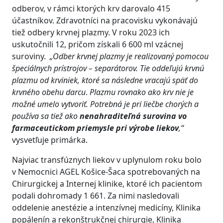
odberov, v rámci ktorých krv darovalo 415
účastníkov. Zdravotníci na pracovisku vykonávajú
tiež odbery krvnej plazmy. V roku 2023 ich
uskutočnili 12, pričom získali 6 600 ml vzácnej
suroviny.
„Odber krvnej plazmy je realizovaný pomocou
špeciálnych prístrojov – separátorov. Tie oddeľujú krvnú
plazmu od krviniek, ktoré sa následne vracajú späť do
krvného obehu darcu
.
Plazmu rovnako ako krv nie je
možné umelo vytvoriť. Potrebná je pri liečbe chorých a
používa sa tiež ako
nenahraditeľná surovina vo
farmaceutickom priemysle pri výrobe liekov
,“
vysvetľuje primárka.
Najviac transfúznych liekov v uplynulom roku bolo
v Nemocnici AGEL Košice-Šaca spotrebovaných na
Chirurgickej a Internej klinike, ktoré ich pacientom
podali dohromady 1 661. Za nimi nasledovali
oddelenie anestézie a intenzívnej medicíny, Klinika
popálenín a rekonštrukčnej chirurgie, Klinika