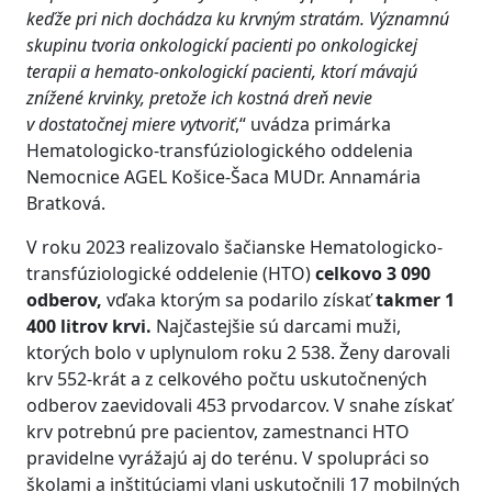
keďže pri nich dochádza ku krvným stratám. Významnú
skupinu tvoria onkologickí pacienti po onkologickej
terapii a hemato-onkologickí pacienti, ktorí mávajú
znížené krvinky, pretože ich kostná dreň nevie
v dostatočnej miere vytvoriť
,“ uvádza primárka
Hematologicko-transfúziologického oddelenia
Nemocnice AGEL Košice-Šaca MUDr. Annamária
Bratková.
V roku 2023 realizovalo šačianske Hematologicko-
transfúziologické oddelenie (HTO)
celkovo
3 090
odberov,
vďaka ktorým sa podarilo získať
takmer 1
400 litrov krvi.
Najčastejšie sú darcami muži,
ktorých bolo v uplynulom roku 2 538. Ženy darovali
krv 552-krát a z celkového počtu uskutočnených
odberov zaevidovali 453 prvodarcov. V snahe získať
krv potrebnú pre pacientov, zamestnanci HTO
pravidelne vyrážajú aj do terénu. V spolupráci so
školami a inštitúciami vlani uskutočnili 17 mobilných